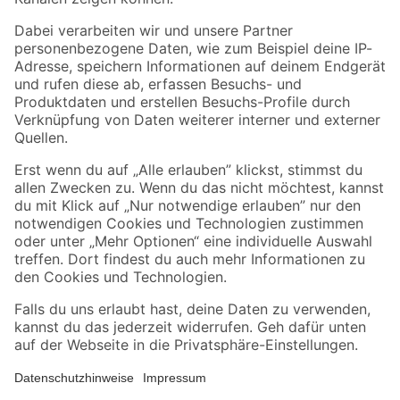
Folge uns
Zahlungsarten
Versandarten
Sicher einkaufen
Jetzt die toom-App herunterladen
Alle Preisangaben in EUR inkl. gesetzl. MwSt.. Die dargestellten Angebote sind unter
Umständen nicht in allen Märkten verfügbar. Die angegebenen Verfügbarkeiten beziehen
sich auf den unter "Mein Markt" ausgewählten toom Baumarkt. Alle Angebote und
Produkte nur solange der Vorrat reicht.
*Paketversand ab 59 € versandkostenfrei, gilt nicht für Artikel mit Speditionsversand, hier
fallen zusätzliche Versandkosten an.