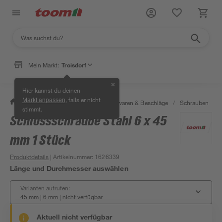
Mein Markt:
Troisdorf
✕
Hier kannst du deinen
, falls er nicht
Markt anpassen
/
Werkstatt & Maschinen
/
Eisenwaren & Beschläge
/
Schrauben
/
stimmt.
Schlossschraube Stahl 6 x 45
mm 1 Stück
Produktdetails
| Artikelnummer
:
1626339
Länge und Durchmesser auswählen
Varianten aufrufen:
45 mm | 6 mm
|
nicht verfügbar
Aktuell nicht verfügbar