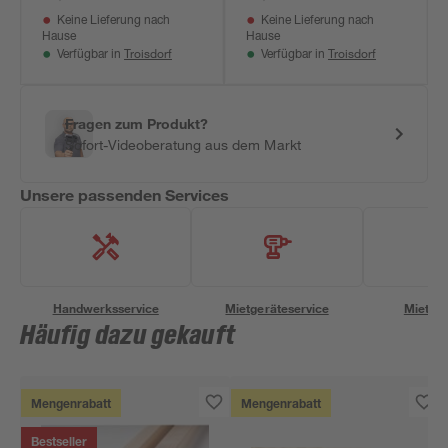
Keine Lieferung nach
Keine Lieferung nach
Hause
Hause
Troisdorf
Troisdorf
Verfügbar in
Verfügbar in
Fragen zum Produkt?
Sofort-Videoberatung aus dem Markt
Unsere passenden Services
Handwerksservice
Mietgeräteservice
Miettra
Häufig dazu gekauft
Mengenrabatt
Mengenrabatt
Bestseller