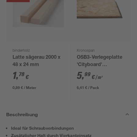
binderholz
Kronospan
Latte sägerau 2000 x
OSB3-Verlegeplatte
48 x 24 mm
'Cityboard'
ungeschliffen 1690 x
1
,
5
,
78
99
€
€
/ m²
634 x 12 mm
0,89 € / Meter
6,41 € / Pack
Beschreibung
Ideal für Schraubverbindungen
Zusätzlicher Halt durch Vierkanteinsatz