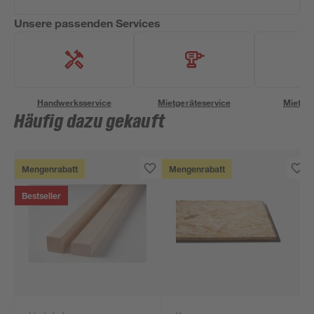
Unsere passenden Services
Handwerksservice
Mietgeräteservice
Miettra
Häufig dazu gekauft
Mengenrabatt
Mengenrabatt
Bestseller