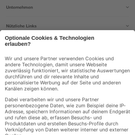
Unternehmen
Nützliche Links
Bleib auf dem Laufenden mit unserem Newsletter
Der toom Newsletter: Keine Angebote und Aktionen mehr verpassen!
Zur Newsletter Anmeldung
Folge uns
Zahlungsarten
Versandarten