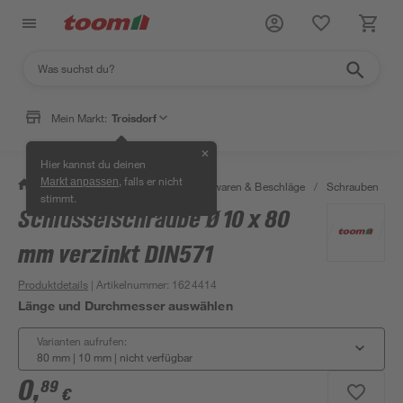
Mein Markt:
Troisdorf
✕
Hier kannst du deinen
, falls er nicht
Markt anpassen
/
Werkstatt & Maschinen
/
Eisenwaren & Beschläge
/
Schrauben
/
stimmt.
Schlüsselschraube Ø 10 x 80
mm verzinkt DIN571
Produktdetails
| Artikelnummer
:
1624414
Länge und Durchmesser auswählen
Varianten aufrufen:
80 mm | 10 mm
|
nicht verfügbar
0
,
89
€