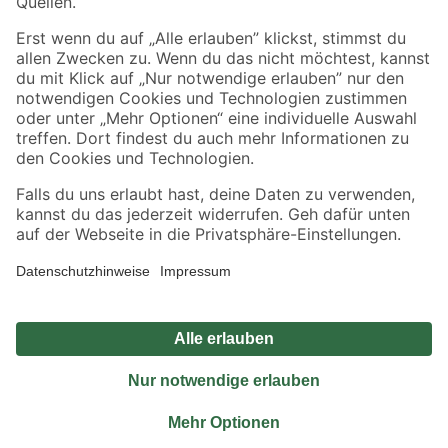
Sicher einkaufen
Jetzt die toom-App herunterladen
Alle Preisangaben in EUR inkl. gesetzl. MwSt.. Die dargestellten Angebote sind unter
Umständen nicht in allen Märkten verfügbar. Die angegebenen Verfügbarkeiten beziehen
sich auf den unter "Mein Markt" ausgewählten toom Baumarkt. Alle Angebote und
Produkte nur solange der Vorrat reicht.
*Paketversand ab 59 € versandkostenfrei, gilt nicht für Artikel mit Speditionsversand, hier
fallen zusätzliche Versandkosten an.
Datenschutz
Privatsphäre
Impressum
AGB
Nutzungsbedingungen
Widerrufsrecht
Vertrag widerrufen
Barrierefreiheit
© 2026 toom Baumarkt GmbH