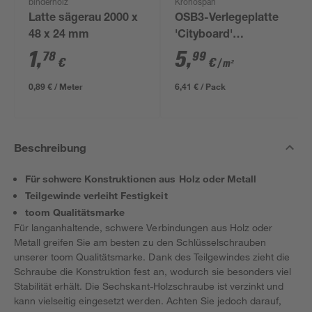
binderholz
Kronospan
Latte sägerau 2000 x
OSB3-Verlegeplatte
48 x 24 mm
'Cityboard'
ungeschliffen 1690 x
1
,
5
,
78
99
€
€
/ m²
634 x 12 mm
0,89 € / Meter
6,41 € / Pack
Beschreibung
Für schwere Konstruktionen aus Holz oder Metall
Teilgewinde verleiht Festigkeit
toom Qualitätsmarke
Für langanhaltende, schwere Verbindungen aus Holz oder
Metall greifen Sie am besten zu den Schlüsselschrauben
unserer toom Qualitätsmarke. Dank des Teilgewindes zieht die
Schraube die Konstruktion fest an, wodurch sie besonders viel
Stabilität erhält. Die Sechskant-Holzschraube ist verzinkt und
kann vielseitig eingesetzt werden. Achten Sie jedoch darauf,