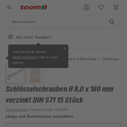
Mein Markt:
Troisdorf
✕
Hier kannst du deinen
, falls er nicht
Markt anpassen
/
Werkstatt & Maschinen
/
Eisenwaren & Beschläge
/
Schrauben
/
stimmt.
Schlüsselschrauben Ø 8,0 x 160 mm
verzinkt DIN 571 15 Stück
Produktdetails
| Artikelnummer
:
1620094
Länge und Durchmesser auswählen