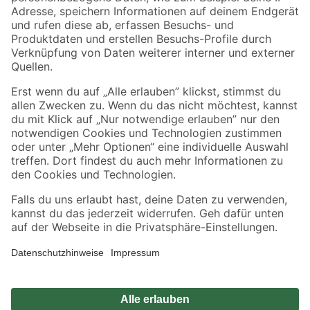
Zahlungsarten
Versandarten
Sicher einkaufen
Jetzt die toom-App herunterladen
Alle Preisangaben in EUR inkl. gesetzl. MwSt.. Die dargestellten Angebote sind unter
Umständen nicht in allen Märkten verfügbar. Die angegebenen Verfügbarkeiten beziehen
sich auf den unter "Mein Markt" ausgewählten toom Baumarkt. Alle Angebote und
Produkte nur solange der Vorrat reicht.
*Paketversand ab 59 € versandkostenfrei, gilt nicht für Artikel mit Speditionsversand, hier
fallen zusätzliche Versandkosten an.
Datenschutz
Privatsphäre
Impressum
AGB