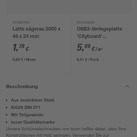
binderholz
Kronospan
Latte sägerau 2000 x
OSB3-Verlegeplatte
48 x 24 mm
'Cityboard'
ungeschliffen 1690 x
1
,
5
,
78
99
€
€
/ m²
634 x 12 mm
0,89 € / Meter
6,41 € / Pack
Beschreibung
Aus verzinktem Stahl
Erfüllt DIN 571
Mit Teilgewinde
toom Qualitätsmarke
Unsere Schlüsselschrauben von toom helfen dabei, dass Ihre
Konstruktionen mit Holz gelingen. Verwenden Sie zur