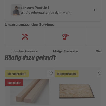
Fragen zum Produkt?
Sofort-Videoberatung aus dem Markt
Unsere passenden Services
Handwerksservice
Mietgeräteservice
Miettra
Häufig dazu gekauft
Mengenrabatt
Mengenrabatt
Bestseller