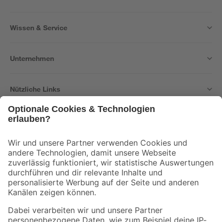
Wissen & Service
Unternehmen
Nützliche Links
Bleib auf dem Laufenden mit unserem Newsletter
Der toom Newsletter: Keine Angebote und Aktionen mehr verpassen!
Zur Newsletter Anmeldung
Folge uns