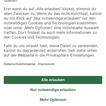
Sicher einkaufen
Jetzt die toom-App herunterladen
Alle Preisangaben in EUR inkl. gesetzl. MwSt.. Die dargestellten Angebote sind unter
Umständen nicht in allen Märkten verfügbar. Die angegebenen Verfügbarkeiten beziehen
sich auf den unter "Mein Markt" ausgewählten toom Baumarkt. Alle Angebote und
Produkte nur solange der Vorrat reicht.
*Paketversand ab 59 € versandkostenfrei, gilt nicht für Artikel mit Speditionsversand, hier
fallen zusätzliche Versandkosten an.
Datenschutz
Privatsphäre
Impressum
AGB
Nutzungsbedingungen
Widerrufsrecht
Vertrag widerrufen
Barrierefreiheit
© 2026 toom Baumarkt GmbH