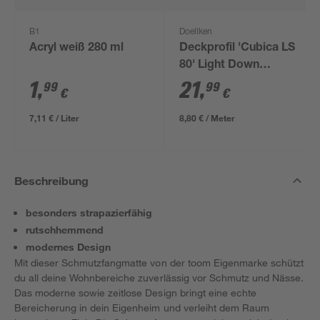
B1
Doellken
Acryl weiß 280 ml
Deckprofil 'Cubica LS
80' Light Down
anthrazit 250 x 8 x 2
1
,
21
,
99
99
€
€
cm
7,11 € / Liter
8,80 € / Meter
Beschreibung
besonders strapazierfähig
rutschhemmend
modernes Design
Mit dieser Schmutzfangmatte von der toom Eigenmarke schützt
du all deine Wohnbereiche zuverlässig vor Schmutz und Nässe.
Das moderne sowie zeitlose Design bringt eine echte
Bereicherung in dein Eigenheim und verleiht dem Raum