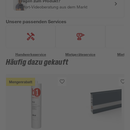
Fragen zum Produkt?
Sofort-Videoberatung aus dem Markt
Unsere passenden Services
Handwerksservice
Mietgeräteservice
Miettra
Häufig dazu gekauft
Mengenrabatt