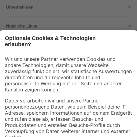
Unternehmen
Nützliche Links
Bleib auf dem Laufenden mit unserem Newsletter
Der toom Newsletter: Keine Angebote und Aktionen mehr verpassen!
Zur Newsletter Anmeldung
Folge uns
Zahlungsarten
Versandarten