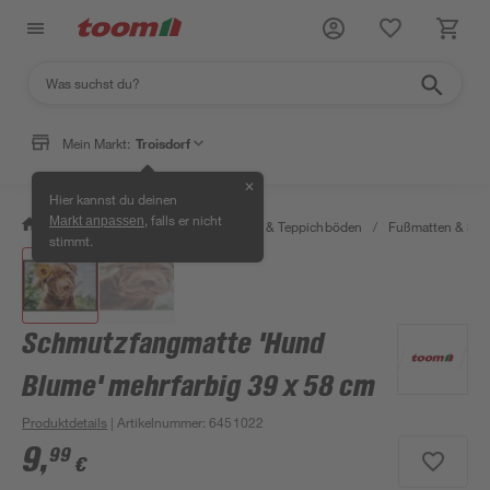
Mein Markt:
Troisdorf
✕
Hier kannst du deinen
, falls er nicht
Markt anpassen
/
Wohnen & Haushalt
/
Teppiche & Teppichböden
/
Fußmatten & Sc
stimmt.
Schmutzfangmatte 'Hund
Blume' mehrfarbig 39 x 58 cm
Produktdetails
| Artikelnummer
:
6451022
9
,
99
€