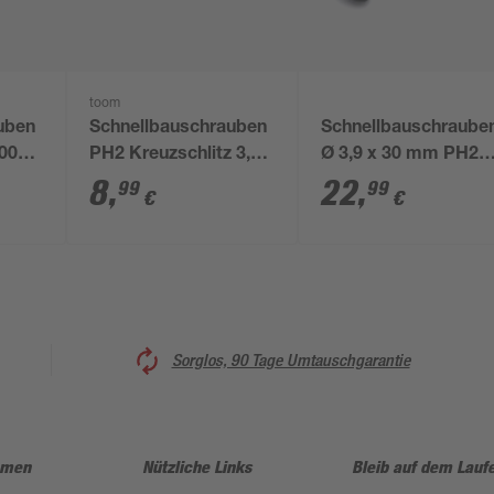
toom
uben
Schnellbauschrauben
Schnellbauschraube
300
PH2 Kreuzschlitz 3,9
Ø 3,9 x 30 mm PH2
x 45 mm 200 Stück
600 Stück
8
,
22
,
99
99
€
€
Sorglos, 90 Tage Umtauschgarantie
hmen
Nützliche Links
Bleib auf dem Lauf