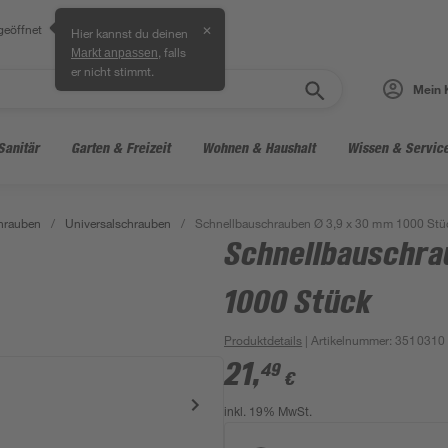
geöffnet
✕
Hier kannst du deinen
, falls
Markt anpassen
er nicht stimmt.
Mein 
Sanitär
Garten & Freizeit
Wohnen & Haushalt
Wissen & Servic
hrauben
/
Universalschrauben
/
Schnellbauschrauben Ø 3,9 x 30 mm 1000 Stü
Schnellbauschra
1000 Stück
Produktdetails
| Artikelnummer
:
3510310
21
,
49
€
inkl. 19% MwSt.