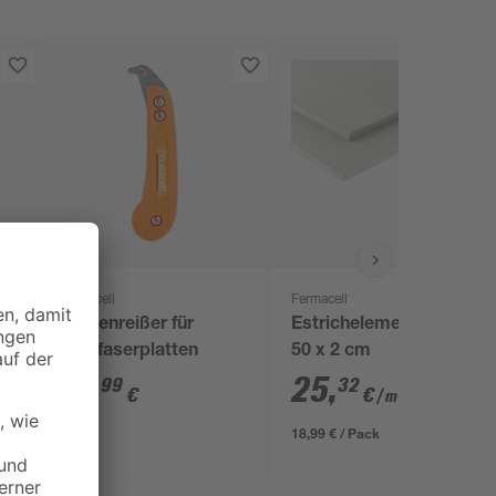
Fermacell
Fermacell
Plattenreißer für
Estrichelement 150 x
Gipsfaserplatten
50 x 2 cm
18
,
25
,
99
32
€
€
/ m²
18,99 € / Pack