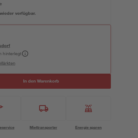
e
 wieder verfügbar.
sdorf
h hinterlegt
 Märkten
In den Warenkorb
eservice
Miettransporter
Energie sparen