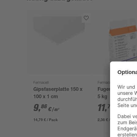
Fermacell
Fermacell
Gipsfaserplatte 150 x
Fugenspachtelm
100 x 1 cm
5 kg
9
,
11
,
86
79
€
€
/ m²
14,79 € / Pack
2,36 € / Kilogramm