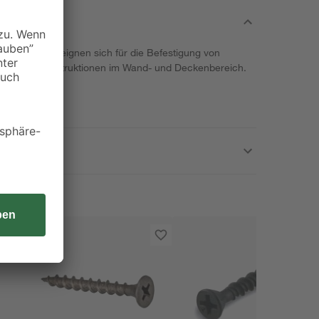
e Fermacell eignen sich für die Befestigung von
tall-Unterkonstruktionen im Wand- und Deckenbereich.