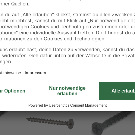
Die Schnellbauschrauben der Mark
Gipsfaserplatten auf Holz- und Me
degeometrie