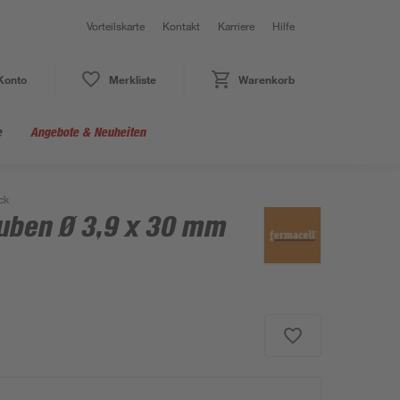
Vorteilskarte
Kontakt
Karriere
Hilfe
Konto
Merkliste
Warenkorb
e
Angebote & Neuheiten
ck
uben Ø 3,9 x 30 mm