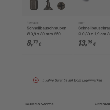
Fermacell
toom
Schnellbauschrauben
Schnellbauschra
Ø 3,9 x 30 mm 250
Ø 0,39 x 1,9 cm 
Stück inkl. Bit
Stück
8
,
13
,
79
99
€
€
5 Jahre Garantie auf toom Eigenmarken
Wissen & Service
Unterne