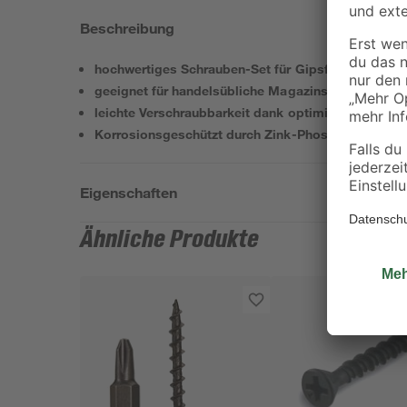
Beschreibung
hochwertiges Schrauben-Set für Gipsfaserplatten
geeignet für handelsübliche Magazinschrauber
leichte Verschraubbarkeit dank optimierter Gewin
Korrosionsgeschützt durch Zink-Phosphatierung
Eigenschaften
Ähnliche Produkte