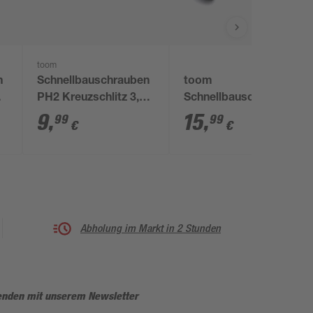
toom
n
Schnellbauschrauben
toom
PH2 Kreuzschlitz 3,9
Schnellbauschrauben
x 35 mm 300 Stück
Ø 0,39 x 3 cm 300
9
,
15
,
99
99
€
€
Stück
Abholung im Markt in 2 Stunden
enden mit unserem Newsletter