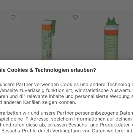
Fermacell
Fermacell
asse
Fugenkleber
Estrichkleber
'Greenline' 310 ml
"greenline" 1 kg
22
,
17
,
99
79
€
€
74,16 € / Liter
17,79 € / Kilogramm