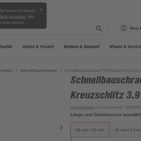
✕
ier kannst du deinen
, falls
Markt anpassen
r nicht stimmt.
Mein 
Sanitär
Garten & Freizeit
Wohnen & Haushalt
Wissen & Servic
hrauben
/
Schnellbauschrauben
/
Schnellbauschrauben PH2 Kreuzschlitz 3,9 
Schnellbauschra
Kreuzschlitz 3,
Produktdetails
| Artikelnummer
:
1650938
Länge und Durchmesser auswähl
35 mm | 3,9 mm
45 mm | 3,9 