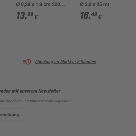
Ø 0,39 x 1,9 cm 300
Ø 3,9 x 25 mm 1000
Stück
Stück
13
,
16
,
99
49
€
€
Abholung im Markt in 2 Stunden
enden mit unserem Newsletter
eine Angebote und Aktionen mehr verpassen!
Anmeldung