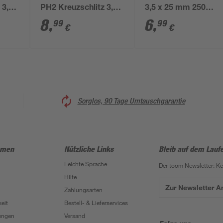
 3,9
PH2 Kreuzschlitz 3,9
3,5 x 25 mm 250
ck
x 45 mm 200 Stück
Stück
8
,
6
,
99
99
€
€
Sorglos, 90 Tage Umtauschgarantie
hmen
Nützliche Links
Bleib auf dem Lauf
Leichte Sprache
Der toom Newsletter: K
Hilfe
Zur Newsletter 
Zahlungsarten
eit
Bestell- & Lieferservices
ungen
Versand