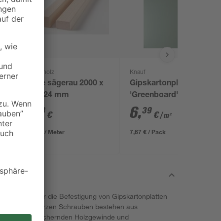
binderholz
Knauf
Latte sägerau 2000 x
Gipskartonplatte
48 x 24 mm
'Greenboard' 200 x 60
x 1,25 cm
1
,
6
,
78
39
€
€
/ m²
0,89 € / Meter
7,67 € / Pack
sind ideal für die Befestigung von Gipskartonplatten
Holz. Die schwarzen Schrauben bestehen aus
roben, selbstsichernden Holzgewinde und