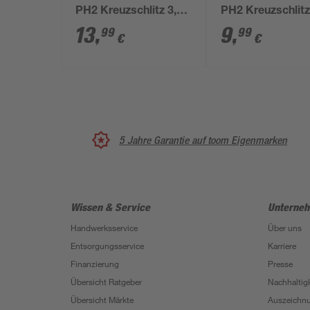
PH2 Kreuzschlitz 3,9
PH2 Kreuzschlitz
x 45 mm 400 Stück
x 35 mm 300 Stü
13
,
9
,
99
99
€
€
5 Jahre Garantie auf toom Eigenmarken
Wissen & Service
Unterne
Handwerksservice
Über uns
Entsorgungsservice
Karriere
Finanzierung
Presse
Übersicht Ratgeber
Nachhaltigk
Übersicht Märkte
Auszeichn