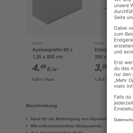
Knauf
Knauf
Ausbauplatte 60 x
Dünnputz-Ecklei
1,25 x 200 cm
250 x 2,5 x 2,5 c
4
,
3
,
49
29
€
€
/ m²
5,39 € / Pack
1,32 € / Meter
Beschreibung
Ideal für die Befestigung von Gipskartonplatten au
Mit selbstsicherndem Holzgewinde
Aus phosphatiertem Stahl