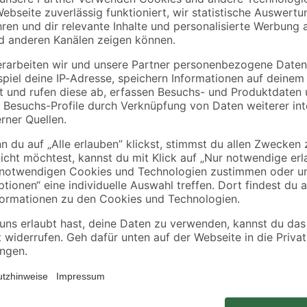
Knauf
Knauf
ste
Gipskartonplatte 200
Spachtelmasse
m
x 125 x 1,25 cm
'Uniflott' 25 kg
4
,
43
,
49
99
€
€
/ m²
11,23 € / Pack
1,76 € / Kilogramm
Die Schnellbauschrauben von toom 
f Holz
auf einer Unterkonstruktion aus 
phosphatiertem Stahl mit einem g