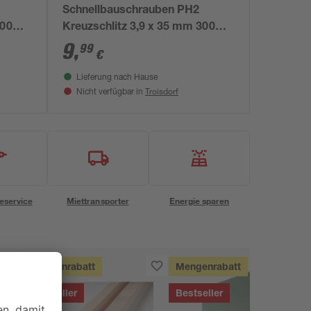
Schnellbauschrauben PH2
400
Kreuzschlitz 3,9 x 35 mm 300
Stück
9
,
99
€
Lieferung nach Hause
Troisdorf
Nicht verfügbar in
eservice
Miettransporter
Energie sparen
Mengenrabatt
Mengenrabatt
Bestseller
Bestseller