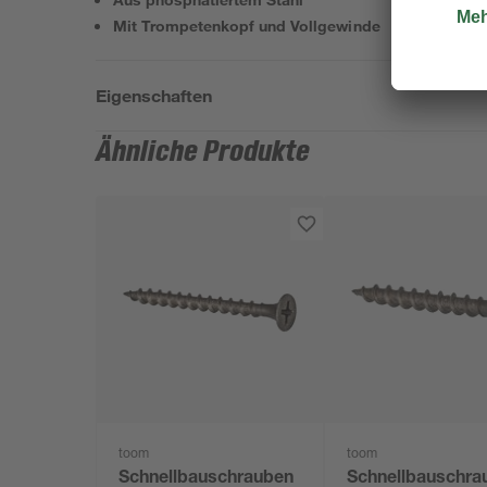
Mit Trompetenkopf und Vollgewinde
Eigenschaften
Ähnliche Produkte
toom
toom
Schnellbauschrauben
Schnellbauschra