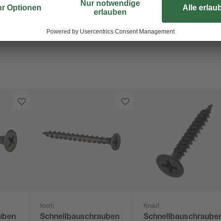
Trompetenkopf.
toom
Knauf
uben
Schnellbauschrauben
Schnellbauschraube