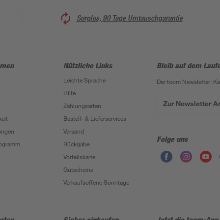
Sorglos, 90 Tage Umtauschgarantie
hmen
Nützliche Links
Bleib auf dem Lauf
Leichte Sprache
Der toom Newsletter: K
Hilfe
Zur Newsletter 
Zahlungsarten
eit
Bestell- & Lieferservices
ungen
Versand
Folge uns
Programm
Rückgabe
Vorteilskarte
Gutscheine
Verkaufsoffene Sonntage
rten
Sicher einkaufen
Jetzt die toom-App