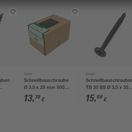
toom
Knauf
uben
Schnellbauschraube
Schnellbauschraube
Ø 3,5 x 25 mm 500
TB 35 BS Ø 3,5 x 35
Stück
mm 250 Stück
13
,
15
,
79
99
€
€