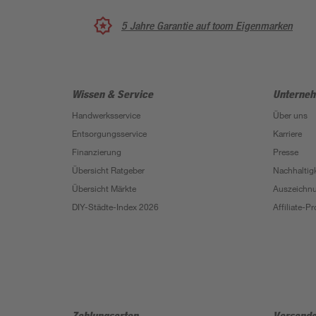
5 Jahre Garantie auf toom Eigenmarken
Wissen & Service
Unterne
Handwerksservice
Über uns
Entsorgungsservice
Karriere
Finanzierung
Presse
Übersicht Ratgeber
Nachhaltigk
Übersicht Märkte
Auszeichn
DIY-Städte-Index 2026
Affiliate-
Zahlungsarten
Versanda