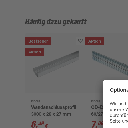
Häufig dazu gekauft
Bestseller
Aktion
Aktion
Knauf
Knauf
Wandanschlussprofil
CD-Deckenprofil
3000 x 28 x 27 mm
60/27 2600 mm
verzinkt
6
,
7
,
49
69
€
€