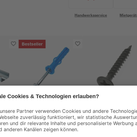
Handwerksservice
Mietgerät
Bestseller
Knauf
Knauf
Drehstiftdübel 6 x 35
Schnellbauschraube
mm, 50 Stück
TN Feingewinde 100
Stück 3,5 cm
6
,
19
,
49
99
€
€