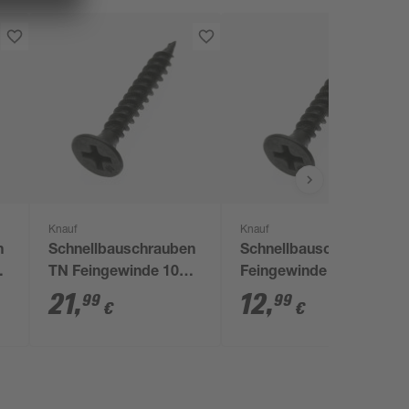
Knauf
Knauf
n
Schnellbauschrauben
Schnellbauschrauben
TN Feingewinde 1000
Feingewinde 3,5 x 45
Stück 4,5 cm
mm TN 250 Stück
21
,
12
,
99
99
€
€