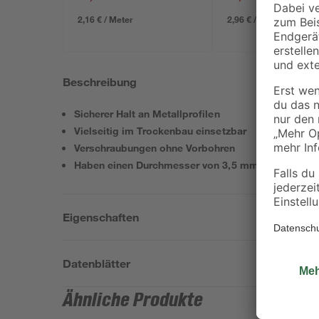
2,16 € / Meter
2,96 € / Meter
Beschreibung
Sicherer Halt an Metallprofilen
Vielseitig im Trockenbau einsetzbar
Verschraubungen ohne Vorbohren
Haben einen Durchmesser von 3,5 mm
Eigenschaften
Datenblätter
Ähnliche Produkte