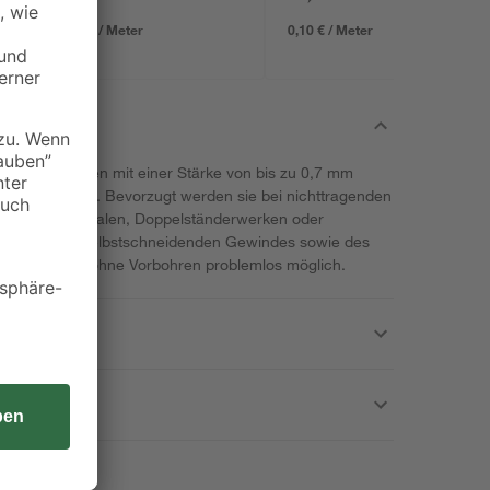
2,25 € / Meter
0,10 € / Meter
 Metallprofilen mit einer Stärke von bis zu 0,7 mm
ben von Knauf. Bevorzugt werden sie bei nichttragenden
, Vorsatzschalen, Doppelständerwerken oder
Aufgrund des selbstschneidenden Gewindes sowie des
Verschrauben ohne Vorbohren problemlos möglich.