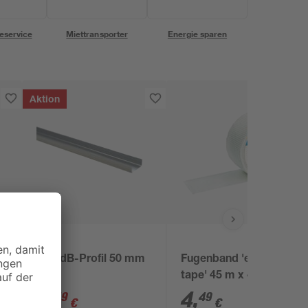
eservice
Miettransporter
Energie sparen
Aktion
Knauf
n
UW-dB-Profil 50 mm
Fugenband 'easy-
0
tape' 45 m x 4,8 cm
4
,
4
,
49
49
€
€