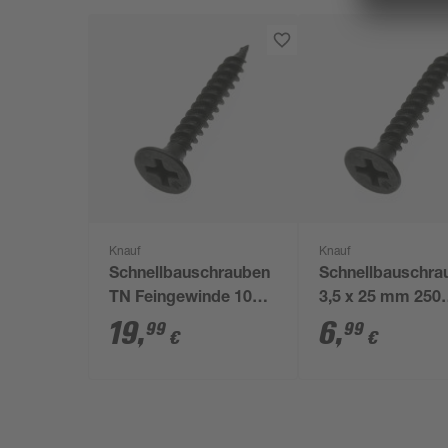
Knauf
Knauf
Schnellbauschrauben
Schnellbauschra
TN Feingewinde 1000
3,5 x 25 mm 250
Stück 3,5 cm
Stück
19
,
6
,
99
99
€
€