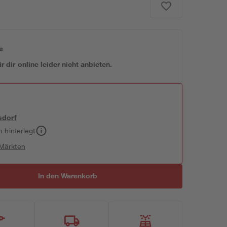
e
 dir online leider nicht anbieten.
sdorf
h hinterlegt
 Märkten
In den Warenkorb