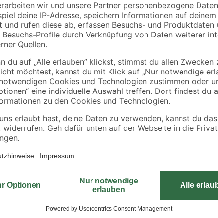
Bei der Montage von Gipsplatten an
eignen sich die Schnellbauschrau
Innenwänden, Deckenbekleidungen
Installationswänden verwendet. 
flachen Schraubenkopfes ist ein 