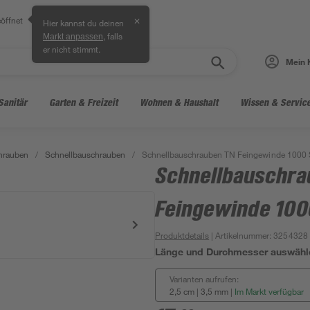
öffnet
✕
Hier kannst du deinen
, falls
Markt anpassen
er nicht stimmt.
Mein 
Sanitär
Garten & Freizeit
Wohnen & Haushalt
Wissen & Servic
hrauben
/
Schnellbauschrauben
/
Schnellbauschrauben TN Feingewinde 1000 
Schnellbauschra
Feingewinde 100
Produktdetails
| Artikelnummer
:
3254328
Länge und Durchmesser auswähl
Varianten aufrufen:
2,5 cm | 3,5 mm
|
Im Markt verfügbar