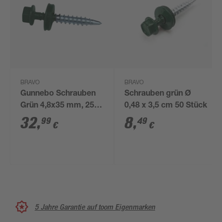
BRAVO
BRAVO
Gunnebo Schrauben
Schrauben grün Ø
Grün 4,8x35 mm, 250
0,48 x 3,5 cm 50 Stück
St Pack
32
,
8
,
99
49
€
€
5 Jahre Garantie auf toom Eigenmarken