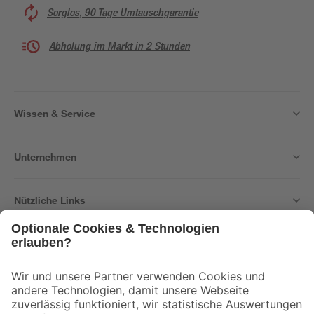
Sorglos, 90 Tage Umtauschgarantie
Abholung im Markt in 2 Stunden
Wissen & Service
Unternehmen
Nützliche Links
Bleib auf dem Laufenden mit unserem Newsletter
Der toom Newsletter: Keine Angebote und Aktionen mehr verpassen!
Zur Newsletter Anmeldung