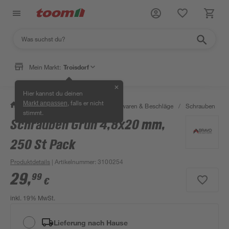
Mein Markt:
Troisdorf
✕
Hier kannst du deinen
, falls er nicht
Markt anpassen
/
Werkstatt & Maschinen
/
Eisenwaren & Beschläge
/
Schrauben
/
stimmt.
Schrauben Grün 4,8x20 mm,
250 St Pack
Produktdetails
| Artikelnummer
:
3100254
29
,
99
€
inkl. 19% MwSt.
Lieferung nach Hause