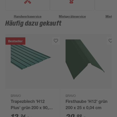
Handwerksservice
Mietgeräteservice
Miettra
Häufig dazu gekauft
Bestseller
BRAVO
BRAVO
Trapezblech 'H12
Firsthaube 'H12' grün
Plus' grün 200 x 90,6 x
200 x 25 x 0,04 cm
0,04 cm
24
99