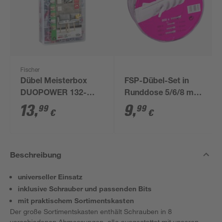
Fischer
Dübel Meisterbox
FSP-Dübel-Set in
DUOPOWER 132-
Runddose 5/6/8 mm,
teilig
800 Stück
13
,
9
,
99
99
€
€
Beschreibung
universeller Einsatz
inklusive Schrauber und passenden Bits
mit praktischem Sortimentskasten
Der große Sortimentskasten enthält Schrauben in 8
verschiedenen Abmessungen, alle ausgestattet mit unseren