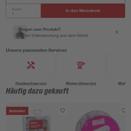
Anzahl:
In den Warenkorb
Fragen zum Produkt?
Sofort-Videoberatung aus dem Markt
Unsere passenden Services
Handwerksservice
Mietgeräteservice
Miettra
Häufig dazu gekauft
Bestseller