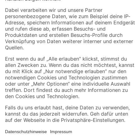
Folge uns
Zahlungsarten
Versandarten
Sicher einkaufen
Jetzt die toom-App herunterladen
Alle Preisangaben in EUR inkl. gesetzl. MwSt.. Die dargestellten Angebote sind unter
Umständen nicht in allen Märkten verfügbar. Die angegebenen Verfügbarkeiten beziehen
sich auf den unter "Mein Markt" ausgewählten toom Baumarkt. Alle Angebote und
Produkte nur solange der Vorrat reicht.
*Paketversand ab 59 € versandkostenfrei, gilt nicht für Artikel mit Speditionsversand, hier
fallen zusätzliche Versandkosten an.