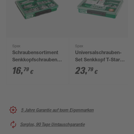
Spax
Spax
Schraubensortiment
Universalschrauben-
Senkkopfschrauben
Set Senkkopf T-Star
T-Star plus Stahl
plus T20 inkl. Dübel
16
,
23
,
79
79
€
€
verzinkt 245-teilig
Typ-SD 160 Stück
5 Jahre Garantie auf toom Eigenmarken
Sorglos, 90 Tage Umtauschgarantie