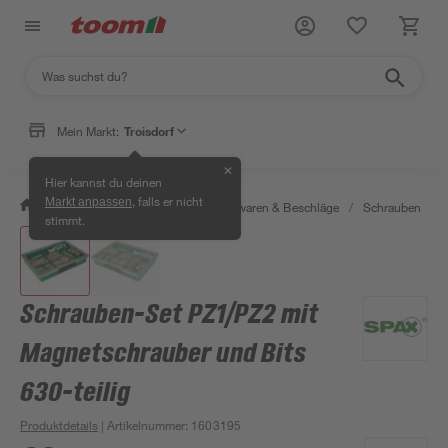
Mein Markt:
Troisdorf
✕
Hier kannst du deinen
, falls er nicht
Markt anpassen
/
Werkstatt & Maschinen
/
Eisenwaren & Beschläge
/
Schrauben
/
stimmt.
Schrauben-Set PZ1/PZ2 mit
Magnetschrauber und Bits
630-teilig
Produktdetails
| Artikelnummer
:
1603195