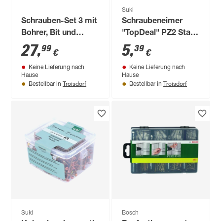
Suki
Schrauben-Set 3 mit
Schraubeneimer
Bohrer, Bit und
"TopDeal" PZ2 Stahl
Ausgleichsband 3,9
verzinkt 4,0 x 40 mm
27
,
5
,
99
39
€
€
x 13/22 je 20 Stück
500 Stück
Keine Lieferung nach
Keine Lieferung nach
Hause
Hause
Troisdorf
Troisdorf
Bestellbar in
Bestellbar in
Suki
Bosch