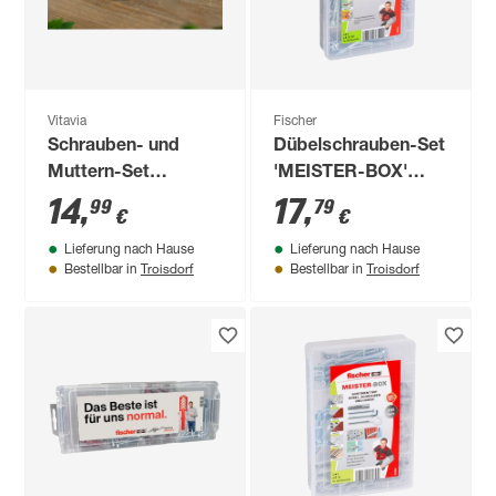
Vitavia
Fischer
Schrauben- und
Dübelschrauben-Set
Muttern-Set
'MEISTER-BOX'
Aluminium
112-teilig
14
,
17
,
99
79
€
€
quadratisch 10
Lieferung nach Hause
Lieferung nach Hause
Stück
Troisdorf
Troisdorf
Bestellbar in
Bestellbar in