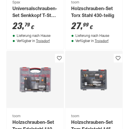
Spax
toom
Universalschrauben-
Holzschrauben-Set
Set Senkkopf T-Star
Torx Stahl 430-teilig
plus T20 inkl. Dübel
23
,
27
,
79
99
€
€
Typ-SD 160 Stück
Lieferung nach Hause
Lieferung nach Hause
Troisdorf
Troisdorf
Verfügbar in
Verfügbar in
toom
toom
Holzschrauben-Set
Holzschrauben-Set