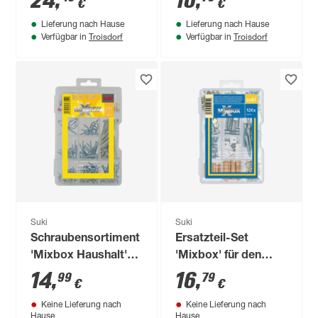
24
,
16
,
€
€
Lieferung nach Hause
Lieferung nach Hause
Troisdorf
Troisdorf
Verfügbar in
Verfügbar in
Suki
Suki
Schraubensortiment
Ersatzteil-Set
'Mixbox Haushalt'
'Mixbox' für den
gelb 515-teilig
Möbelbau, 124-Teilig
14
,
16
,
99
79
€
€
Keine Lieferung nach
Keine Lieferung nach
Hause
Hause