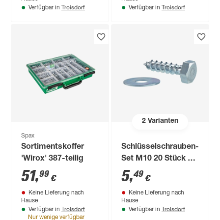
Troisdorf
Troisdorf
Verfügbar in
Verfügbar in
2
Varianten
Spax
Sortimentskoffer
Schlüsselschrauben-
'Wirox' 387-teilig
Set M10 20 Stück 30
mm
51
,
5
,
99
49
€
€
Keine Lieferung nach
Keine Lieferung nach
Hause
Hause
Troisdorf
Troisdorf
Verfügbar in
Verfügbar in
Nur wenige verfügbar