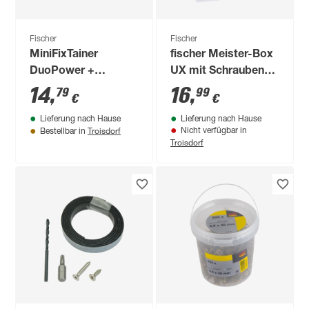
Fischer
Fischer
MiniFixTainer
fischer Meister-Box
DuoPower +
UX mit Schrauben
Schrauben 160-teilig
und Haken 118-teilig
14
,
16
,
79
99
€
€
Lieferung nach Hause
Lieferung nach Hause
Troisdorf
Nicht verfügbar in
Bestellbar in
Troisdorf