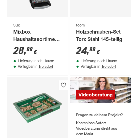
Suki
toom
Mixbox
Holzschrauben-Set
Haushaltssortiment
Torx Stahl 145-teilig
470 Stück
28
,
24
,
99
99
€
€
Lieferung nach Hause
Lieferung nach Hause
Troisdorf
Troisdorf
Verfügbar in
Verfügbar in
Videoberatung
Fragen zu deinem Projekt?
Kostenlose Sofort-
Videoberatung direkt aus
dem Markt.