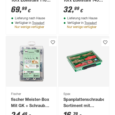
Torx Edelstahl 1100-
Torx Edelstahl 145-
teilig
teilig
69
,
32
,
99
99
€
€
Lieferung nach Hause
Lieferung nach Hause
Troisdorf
Troisdorf
Verfügbar in
Verfügbar in
Nur wenige verfügbar
Nur wenige verfügbar
Fischer
Spax
fischer Meister-Box
Spanplattenschrauben-
Mit GK + Schrauben
Sortiment mit
+ Haken 101-teilig
Dübeln 130-tlg.
49
79