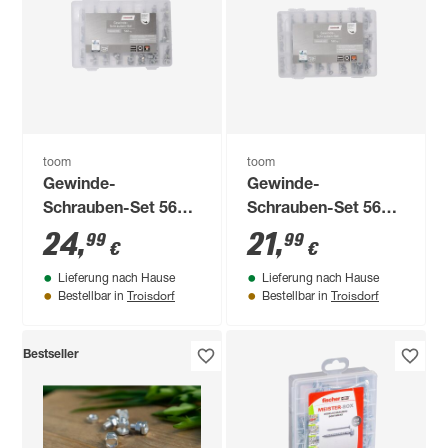
toom
toom
Gewinde-
Gewinde-
Schrauben-Set 560-
Schrauben-Set 560-
teilig
teilig
24
,
21
,
99
99
€
€
Lieferung nach Hause
Lieferung nach Hause
Troisdorf
Troisdorf
Bestellbar in
Bestellbar in
Bestseller