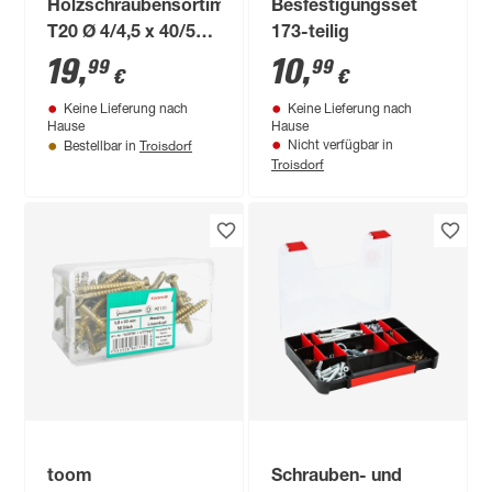
Holzschraubensortiment
Besfestigungsset
T20 Ø 4/4,5 x 40/50
173-teilig
mm 450-teilig
19
,
10
,
99
99
€
€
Keine Lieferung nach
Keine Lieferung nach
Hause
Hause
Troisdorf
Nicht verfügbar in
Bestellbar in
Troisdorf
toom
Schrauben- und