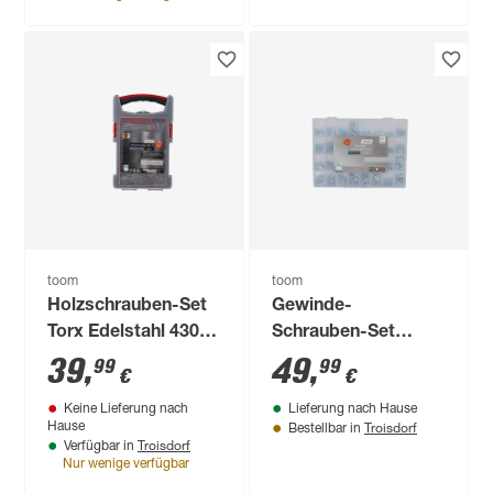
toom
toom
Holzschrauben-Set
Gewinde-
Torx Edelstahl 430-
Schrauben-Set
teilig
1750-teilig
39
,
49
,
99
99
€
€
Keine Lieferung nach
Lieferung nach Hause
Troisdorf
Hause
Bestellbar in
Troisdorf
Verfügbar in
Nur wenige verfügbar