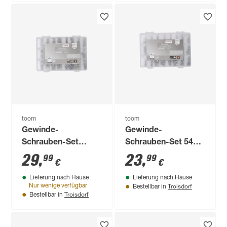
toom
toom
Gewinde-
Gewinde-
Schrauben-Set
Schrauben-Set 540-
1180-teilig
teilig
29
,
23
,
99
99
€
€
Lieferung nach Hause
Lieferung nach Hause
Troisdorf
Nur wenige verfügbar
Bestellbar in
Troisdorf
Bestellbar in