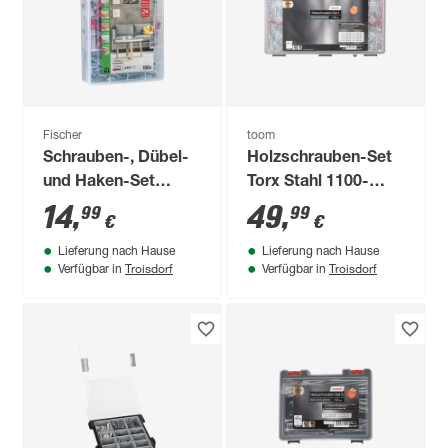
Fischer
toom
Schrauben-, Dübel-
Holzschrauben-Set
und Haken-Set
Torx Stahl 1100-
'Meisterbox
teilig
14
,
49
,
99
99
€
€
DuoPower+' 160-
Lieferung nach Hause
Lieferung nach Hause
teilig
Troisdorf
Troisdorf
Verfügbar in
Verfügbar in