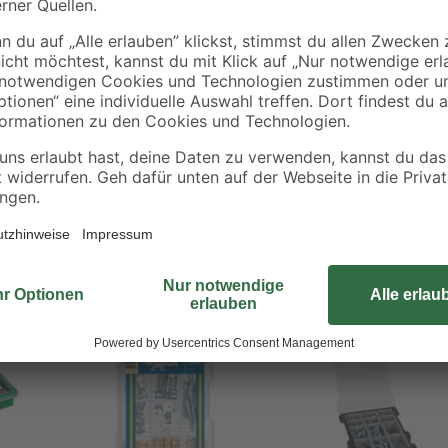
In der 'Mixbox Haushalt' findest du
Befestigungsmaterial benötigst.
 Schrauben
dekorative Wandhaken sind in der 
lt
einfache Befestigungen auf Holz s
rahmen
igungen auf Holz