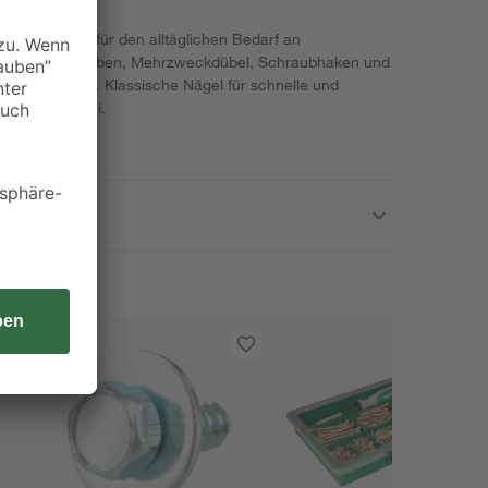
 alles was du für den alltäglichen Bedarf an
 Universalschrauben, Mehrzweckdübel, Schraubhaken und
Box enthalten. Klassische Nägel für schnelle und
ind auch dabei.