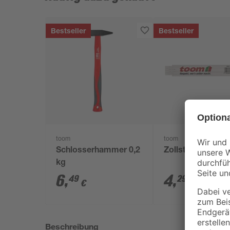
Bestseller
Bestseller
toom
toom
Schlosserhammer 0,2
Zollstock Holz 2
kg
6
,
4
,
49
29
€
€
Beschreibung