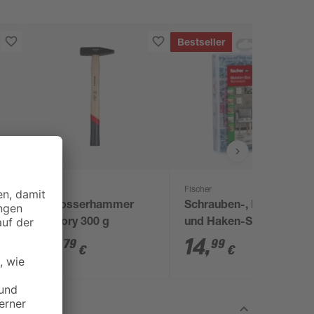
Bestseller
toom
Fischer
Schlosserhammer
Schrauben-, Dübel-
Hickory 300 g
und Haken-Set
'Meisterbox
12
,
14
,
79
99
€
€
DuoPower+' 160-
teilig