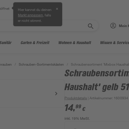
öffnet
✕
Hier kannst du deinen
, falls
Markt anpassen
er nicht stimmt.
Mein 
Sanitär
Garten & Freizeit
Wohnen & Haushalt
Wissen & Servic
hrauben
/
Schrauben-Sortimentskästen
/
Schraubensortiment 'Mixbox Haushalt'
Schraubensortim
Haushalt' gelb 51
Produktdetails
| Artikelnummer
:
1600934
14
,
99
€
inkl. 19% MwSt.