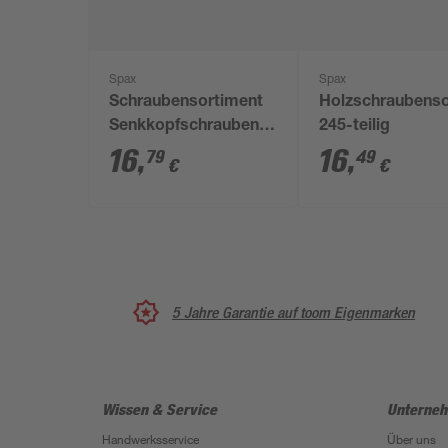
Spax
Spax
Schraubensortiment
Holzschraubenso
Senkkopfschrauben
245-teilig
T-Star plus Stahl
16
,
16
,
79
49
€
€
verzinkt 245-teilig
5 Jahre Garantie auf toom Eigenmarken
Wissen & Service
Unterne
Handwerksservice
Über uns