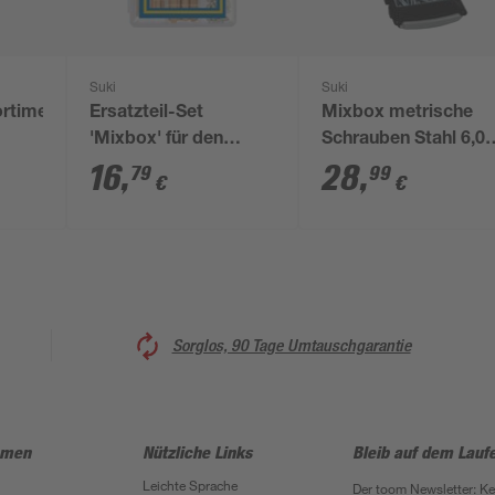
Suki
Suki
rtiment
Ersatzteil-Set
Mixbox metrische
'Mixbox' für den
Schrauben Stahl 6,0 
Möbelbau, 124-Teilig
8,0 x 20 - 50 mm 480
16
,
28
,
79
99
€
€
Stück
Sorglos, 90 Tage Umtauschgarantie
hmen
Nützliche Links
Bleib auf dem Lauf
Leichte Sprache
Der toom Newsletter: K