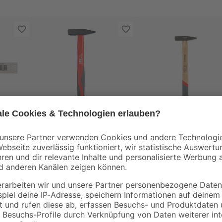
toom
toom
 m
Schlosserhammer 0,3
Schlosserhammer
kg
Hickory 200 g
7
,
10
,
99
99
€
€