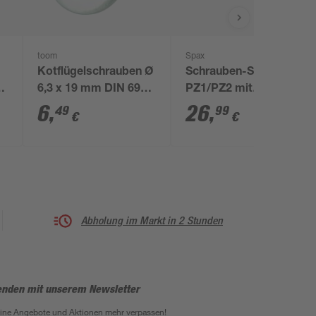
toom
Spax
Kotflügelschrauben Ø
Schrauben-Set
-
6,3 x 19 mm DIN 6901
PZ1/PZ2 mit
6 Stück
Magnetschrauber und
6
,
26
,
49
99
€
€
Bits 630-teilig
Abholung im Markt in 2 Stunden
enden mit unserem Newsletter
eine Angebote und Aktionen mehr verpassen!