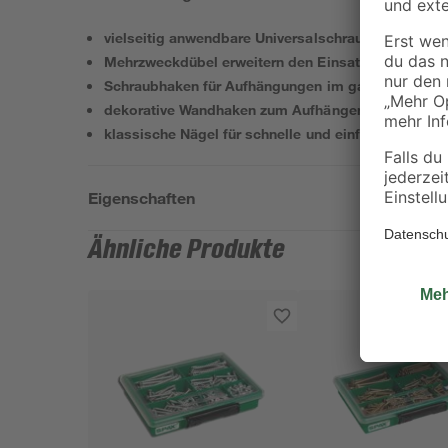
vielseitig anwendbare Universalschrauben
Mehrzweckdübel erweitern den Einsatzbereich der
Schraubhaken für Aufhängungen im ganzen Hausha
dekorative Wandhaken zum Aufhängen von Bilder
klassische Nägel für schnelle und einfache Befest
Eigenschaften
Ähnliche Produkte