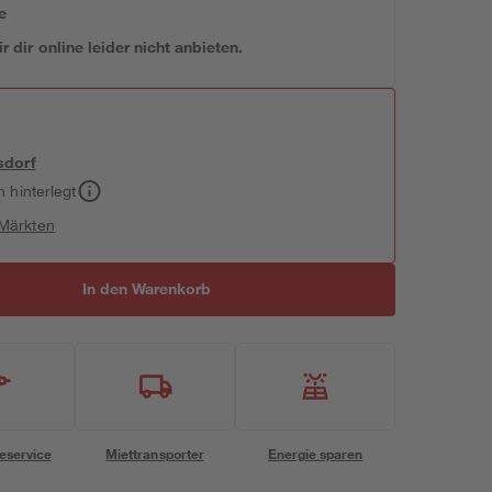
e
 dir online leider nicht anbieten.
sdorf
h hinterlegt
 Märkten
In den Warenkorb
eservice
Miettransporter
Energie sparen