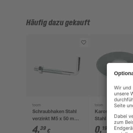
Häufig dazu gekauft
toom
toom
Schraubhaken Stahl
Karosserieschei
verzinkt M5 x 50 mm
Stahl 18 x 6,4 m
4 Stück
4
,
0
,
39
19
€
€