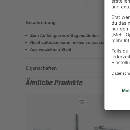
Beschreibung
Zum Aufhängen von Gegenständen
Nicht selbstsichernd, inklusive passender Muttern
Aus verzinktem Stahl
Eigenschaften
Ähnliche Produkte