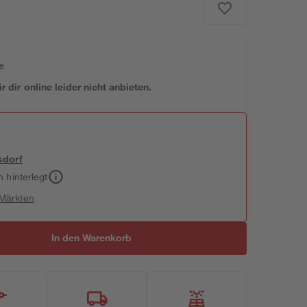
e
 dir online leider nicht anbieten.
sdorf
h hinterlegt
 Märkten
In den Warenkorb