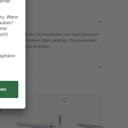
x 52 mm
egenstände, mit den Schraubhaken von toom lässt sich
us stabilem, verzinktem Stahl gefertigt. Die passenden
rumfang ebenfalls enthalten.