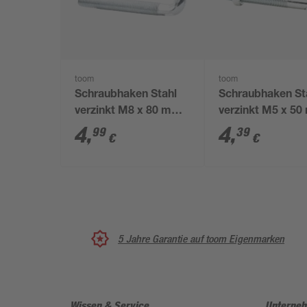
toom
toom
Schraubhaken Stahl
Schraubhaken St
verzinkt M8 x 80 mm
verzinkt M5 x 5
2 Stück
4 Stück
4
,
4
,
99
39
€
€
5 Jahre Garantie auf toom Eigenmarken
Wissen & Service
Unterne