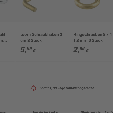
ahl
toom Schraubhaken 3
Ringschrauben 8 x 4
0 mm
cm 8 Stück
1,8 mm 6 Stück
5
,
2
,
09
99
€
€
Sorglos, 90 Tage Umtauschgarantie
hmen
Nützliche Links
Bleib auf dem Lauf