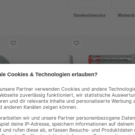
Handwerksservice
Mietgerät
toom
Fischer
be
Schraubhaken Stahl
Hohlraumdübel
m
verzinkt M8 x 80 mm
'DuoHM' M6 x 55 m
2 Stück
4
,
5
,
99
99
€
€