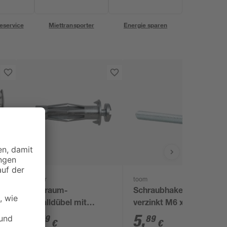
eservice
Miettransporter
Energie sparen
Fischer
toom
Hohlraum-
Schraubhaken Stahl
m
Metalldübel mit
verzinkt M6 x 40 mm
Schrauben 'HM S' Ø 6
4 Stück
4
,
5
,
49
89
€
€