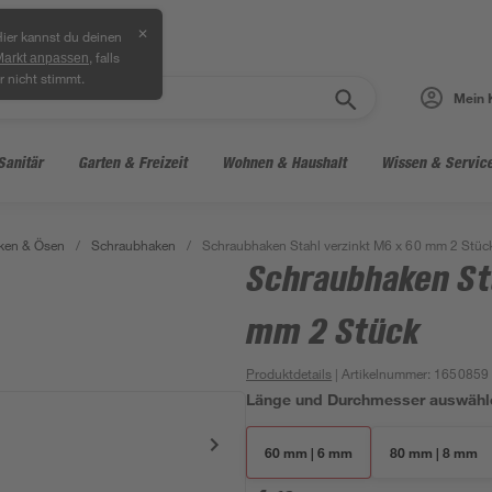
✕
ier kannst du deinen
, falls
Markt anpassen
r nicht stimmt.
Mein 
Sanitär
Garten & Freizeit
Wohnen & Haushalt
Wissen & Servic
ken & Ösen
/
Schraubhaken
/
Schraubhaken Stahl verzinkt M6 x 60 mm 2 Stüc
Schraubhaken St
mm 2 Stück
Produktdetails
| Artikelnummer
:
1650859
Länge und Durchmesser auswähl
60 mm | 6 mm
80 mm | 8 mm