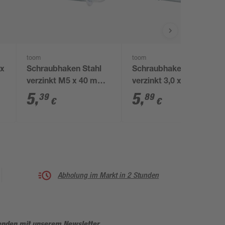
toom
toom
 x
Schraubhaken Stahl
Schraubhaken Stahl
verzinkt M5 x 40 mm
verzinkt 3,0 x 40 mm
4 Stück
25 Stück
5
,
5
,
39
89
€
€
Abholung im Markt in 2 Stunden
enden mit unserem Newsletter