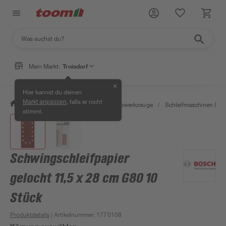
Mein Markt:
Troisdorf
✕
Hier kannst du deinen
, falls er nicht
Markt anpassen
/
Werkstatt & Maschinen
/
Elektrowerkzeuge
/
Schleifmaschinen & T
stimmt.
Schwingschleifpapier
gelocht 11,5 x 28 cm G80 10
Stück
Produktdetails
| Artikelnummer
:
1770108