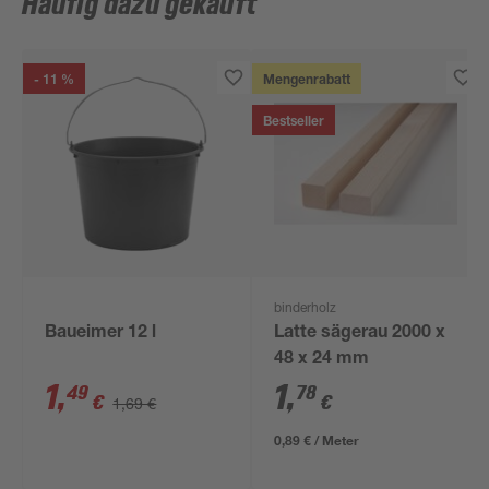
Häufig dazu gekauft
- 11 %
Mengenrabatt
Bestseller
binderholz
Baueimer 12 l
Latte sägerau 2000 x
48 x 24 mm
1
,
1
,
49
78
€
€
1,69 €
0,89 € / Meter