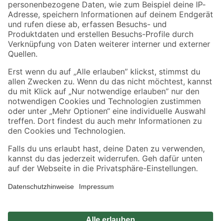
Zahlungsarten
Versandarten
Sicher einkaufen
Jetzt die toom-App herunterladen
Alle Preisangaben in EUR inkl. gesetzl. MwSt.. Die dargestellten Angebote sind unter
Umständen nicht in allen Märkten verfügbar. Die angegebenen Verfügbarkeiten beziehen
sich auf den unter "Mein Markt" ausgewählten toom Baumarkt. Alle Angebote und
Produkte nur solange der Vorrat reicht.
*Paketversand ab 59 € versandkostenfrei, gilt nicht für Artikel mit Speditionsversand, hier
fallen zusätzliche Versandkosten an.
Datenschutz
Privatsphäre
Impressum
AGB