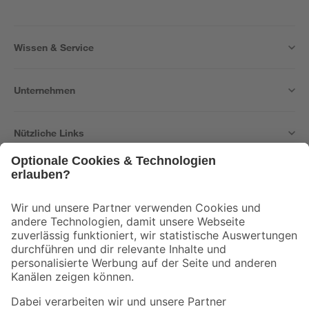
Wissen & Service
Unternehmen
Nützliche Links
Bleib auf dem Laufenden mit unserem Newsletter
Der toom Newsletter: Keine Angebote und Aktionen mehr verpassen!
Zur Newsletter Anmeldung
Folge uns