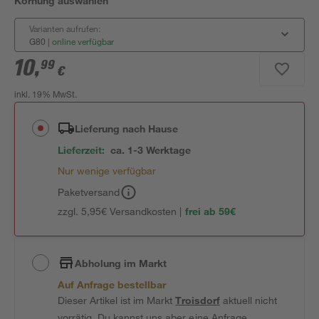
Körnung auswählen
Varianten aufrufen:
G80
|
online verfügbar
10
,
99
€
inkl. 19% MwSt.
Lieferung nach Hause
Lieferzeit:
ca. 1-3 Werktage
Nur wenige verfügbar
Paketversand
zzgl. 5,95€ Versandkosten |
frei ab 59€
Abholung im Markt
Auf Anfrage bestellbar
Dieser Artikel ist im Markt
Troisdorf
aktuell nicht
vorrätig. Du kannst uns aber eine Anfrage