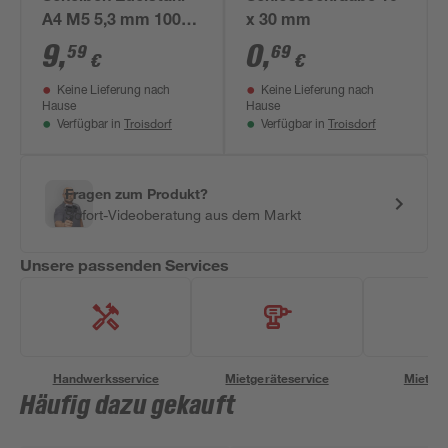
A4 M5 5,3 mm 100
x 30 mm
Stück
9
,
0
,
59
69
€
€
Keine Lieferung nach
Keine Lieferung nach
Hause
Hause
Troisdorf
Troisdorf
Verfügbar in
Verfügbar in
Fragen zum Produkt?
Sofort-Videoberatung aus dem Markt
Unsere passenden Services
Handwerksservice
Mietgeräteservice
Miettra
Häufig dazu gekauft