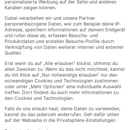
Folge uns
Zahlungsarten
Versandarten
Sicher einkaufen
Jetzt die toom-App herunterladen
Alle Preisangaben in EUR inkl. gesetzl. MwSt.. Die dargestellten Angebote sind unter
Umständen nicht in allen Märkten verfügbar. Die angegebenen Verfügbarkeiten beziehen
sich auf den unter "Mein Markt" ausgewählten toom Baumarkt. Alle Angebote und
Produkte nur solange der Vorrat reicht.