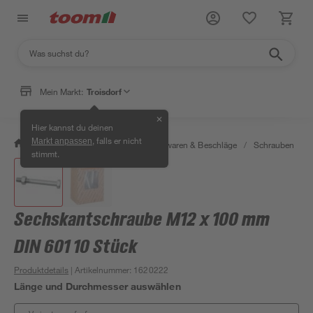
Mein Markt:
Troisdorf
✕
Hier kannst du deinen
, falls er nicht
Markt anpassen
/
Werkstatt & Maschinen
/
Eisenwaren & Beschläge
/
Schrauben
/
stimmt.
Sechskantschraube M12 x 100 mm
DIN 601 10 Stück
Produktdetails
| Artikelnummer
:
1620222
Länge und Durchmesser auswählen