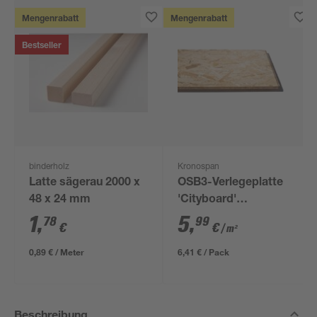
Mengenrabatt
Mengenrabatt
Bestseller
binderholz
Kronospan
Latte sägerau 2000 x
OSB3-Verlegeplatte
48 x 24 mm
'Cityboard'
ungeschliffen 1690 x
1
,
5
,
78
99
€
€
/ m²
634 x 12 mm
0,89 € / Meter
6,41 € / Pack
Beschreibung