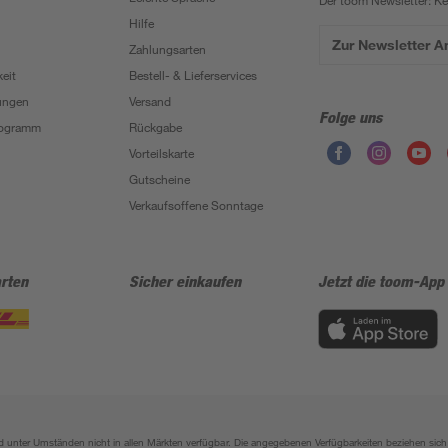
Der toom Newsletter: K
Hilfe
Zur Newsletter 
Zahlungsarten
eit
Bestell- & Lieferservices
ungen
Versand
Folge uns
Programm
Rückgabe
Vorteilskarte
Gutscheine
Verkaufsoffene Sonntage
rten
Sicher einkaufen
Jetzt die toom-App
sind unter Umständen nicht in allen Märkten verfügbar. Die angegebenen Verfügbarkeiten beziehen s