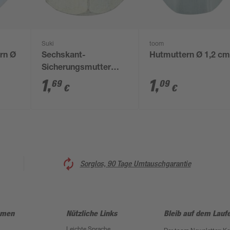
Suki
toom
rn Ø
Sechskant-
Hutmuttern Ø 1,2 c
Sicherungsmutter
M18 Stahl 1 Stück
1
,
1
,
69
09
€
€
Sorglos, 90 Tage Umtauschgarantie
hmen
Nützliche Links
Bleib auf dem Lauf
Leichte Sprache