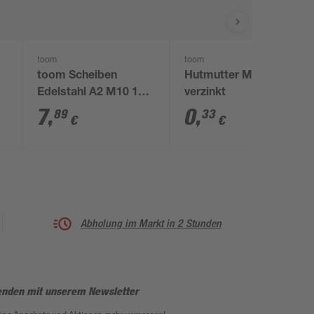
toom
toom
m
toom Scheiben
Hutmutter M4
Edelstahl A2 M10 10,5
verzinkt
mm 50 Stück
7
,
0
,
89
33
€
€
Abholung im Markt in 2 Stunden
enden mit unserem Newsletter