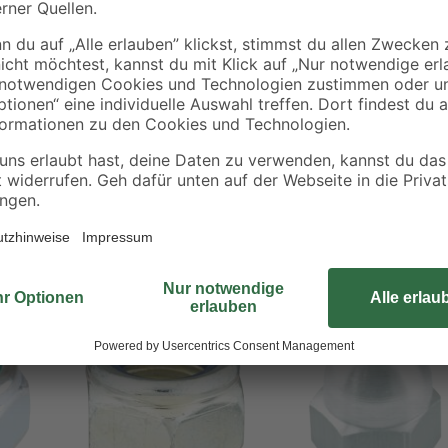
Schwer zugängliche Stellen Ihrer K
Sechskantschrauben unserer toom 
besonders stabilen Beschaffenheit
Passende Muttern der Größe M12 l
aufdrehen und werden anschließe
festgezogen.