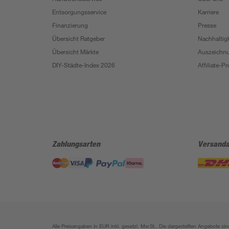
Entsorgungsservice
Karriere
Finanzierung
Presse
Übersicht Ratgeber
Nachhaltigk
Übersicht Märkte
Auszeichn
DIY-Städte-Index 2026
Affiliate-
Zahlungsarten
Versanda
Alle Preisangaben in EUR inkl. gesetzl. MwSt.. Die dargestellten Angebote 