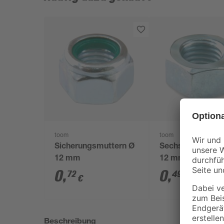
toom
toom
Sicherungsmuttern Ø
Sechskantmutte
12 mm
12 mm
0
,
0
,
72
49
€
€
Beschreibung