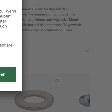
onstruktion fixieren Sie am besten mit den
Qualitätsmarke. Sie eignen sich aufgrund ihrer
 für schwere Konstruktionen aus Holz oder Metall.
assen sich mühelos auf das metrische Teilgewinde
nd mit einem Maul- oder Schraubenschlüssel