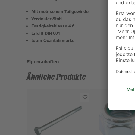
Mit metrischem Teilgewinde
Verzinkter Stahl
Festigkeitsklasse 4.6
Erfüllt DIN 601
toom Qualitätsmarke
Eigenschaften
Ähnliche Produkte