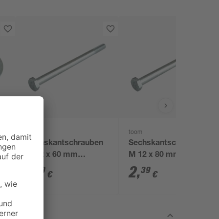
toom
toom
Sechskantschrauben
Sechskantschrauben
M 12 x 60 mm
M 12 x 80 mm
verzinkt DIN 601
verzinkt DIN 601
1
,
2
,
89
39
€
€