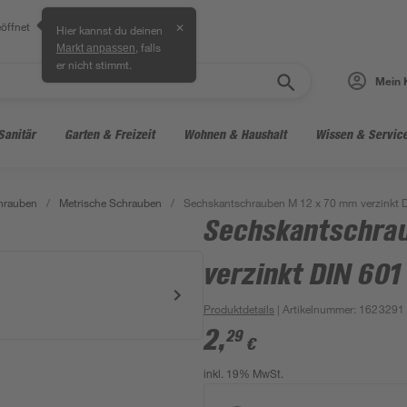
öffnet
✕
Hier kannst du deinen
, falls
Markt anpassen
er nicht stimmt.
Mein 
Sanitär
Garten & Freizeit
Wohnen & Haushalt
Wissen & Servic
hrauben
/
Metrische Schrauben
/
Sechskantschrauben M 12 x 70 mm verzinkt 
Sechskantschra
verzinkt DIN 601
Produktdetails
| Artikelnummer
:
1623291
2
,
29
€
inkl. 19% MwSt.