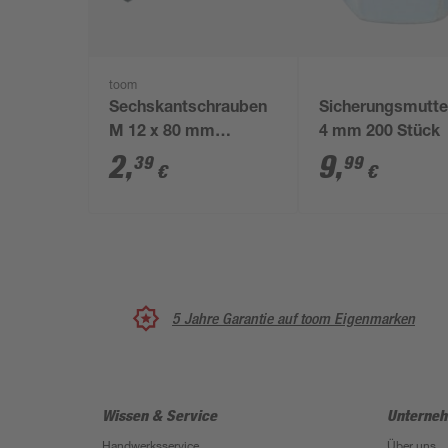
toom
Sechskantschrauben
Sicherungsmutte
M 12 x 80 mm
4 mm 200 Stück
verzinkt DIN 601
2
,
9
,
39
99
€
€
5 Jahre Garantie auf toom Eigenmarken
Wissen & Service
Unterne
Handwerksservice
Über uns