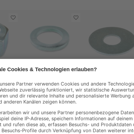
toom
toom
r Ø
Unterlegscheibe
Karosseriescheibe
Stahl 37 x 13 mm
0
,
0
,
22
59
€
€