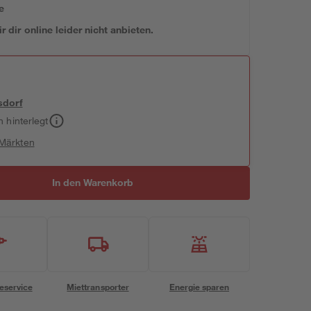
e
 dir online leider nicht anbieten.
sdorf
h hinterlegt
 Märkten
In den Warenkorb
eservice
Miettransporter
Energie sparen