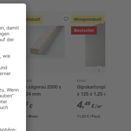
Mengenrabatt
Mengenrabatt
Bestseller
binderholz
Knauf
Latte sägerau 2500 x
Gipskartonplatte 200
48 x 24 mm
x 125 x 1,25 cm
2
,
4
,
23
49
€
€
/ m²
0,89 € / Meter
11,23 € / Pack