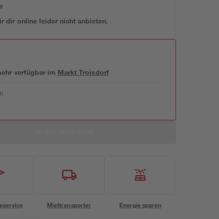
e
 dir online leider nicht anbieten.
 mehr verfügbar
im
Markt
Troisdorf
e:
In den Warenkorb
eservice
Miettransporter
Energie sparen