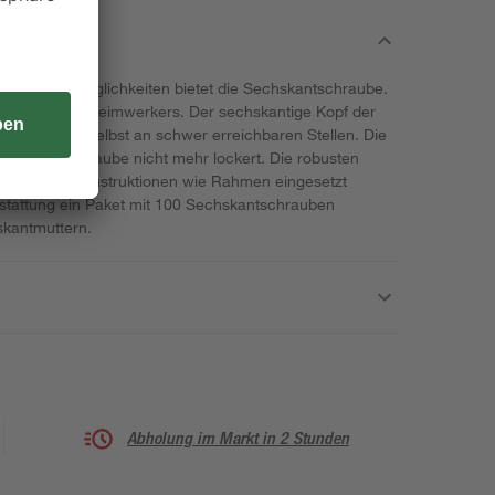
erwendungsmöglichkeiten bietet die Sechskantschraube.
tattung jedes Heimwerkers. Der sechskantige Kopf der
 Anziehen, selbst an schwer erreichbaren Stellen. Die
 sich die Schraube nicht mehr lockert. Die robusten
 schweren Konstruktionen wie Rahmen eingesetzt
stattung ein Paket mit 100 Sechskantschrauben
skantmuttern.
Abholung im Markt in 2 Stunden