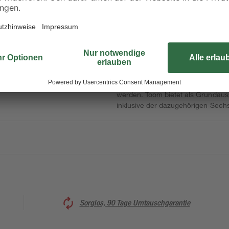
Optimalen Halt und universelle V
Deshalb gehört sie zur Basisauss
Schraube ermöglicht ein maximales
passende Mutter sorgt dafür, dass
Stahlschrauben können sogar bei
werden. Toom bietet als Grundaus
inklusive der dazugehörigen Sech
Sorglos, 90 Tage Umtauschgarantie