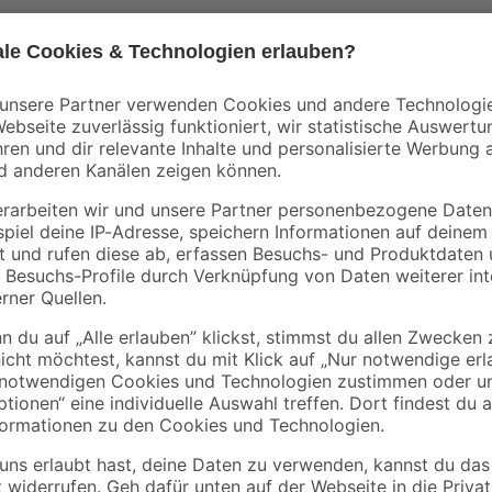
Mengenrabatt
Mengenrabatt
Bestseller
binderholz
Kronospan
tte
Rahmen sägerau
OSB3-Verlegeplatte
2000 x 58 x 38 mm
'Cityboard'
90 x
ungeschliffen 1690 x
3
,
7
,
98
59
€
€
/ m²
634 x 15 mm
1,99 € / Meter
8,12 € / Pack