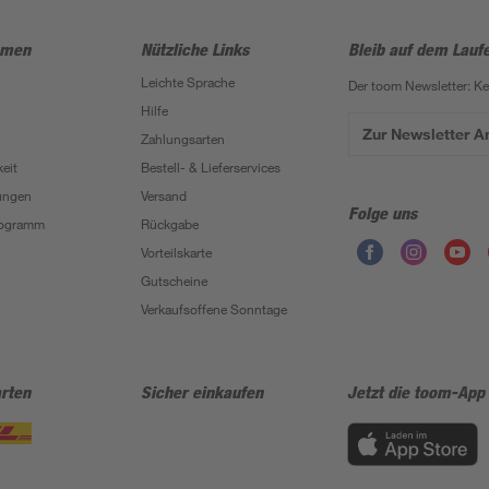
hmen
Nützliche Links
Bleib auf dem Lauf
Leichte Sprache
Der toom Newsletter: K
Hilfe
Zur Newsletter 
Zahlungsarten
eit
Bestell- & Lieferservices
ungen
Versand
Folge uns
Programm
Rückgabe
Vorteilskarte
Gutscheine
Verkaufsoffene Sonntage
rten
Sicher einkaufen
Jetzt die toom-App