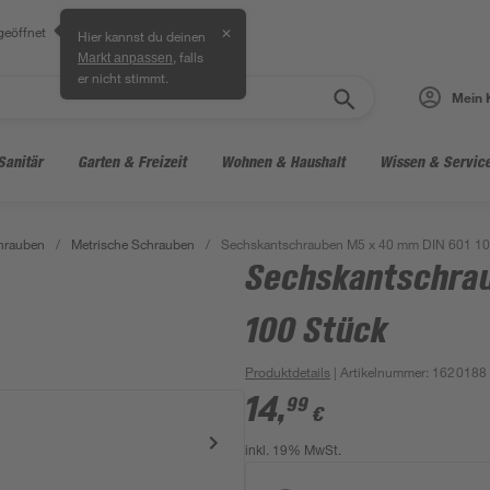
geöffnet
✕
Hier kannst du deinen
, falls
Markt anpassen
er nicht stimmt.
Mein 
Sanitär
Garten & Freizeit
Wohnen & Haushalt
Wissen & Servic
hrauben
/
Metrische Schrauben
/
Sechskantschrauben M5 x 40 mm DIN 601 10
Sechskantschra
100 Stück
Produktdetails
| Artikelnummer
:
1620188
14
,
99
€
inkl. 19% MwSt.