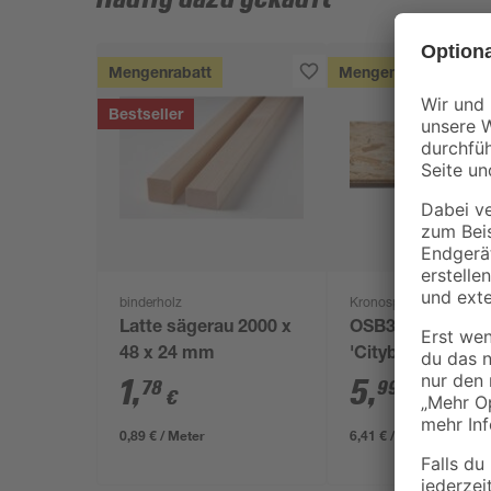
Mengenrabatt
Mengenrabatt
Bestseller
binderholz
Kronospan
Latte sägerau 2000 x
OSB3-Verlegepla
48 x 24 mm
'Cityboard'
ungeschliffen 16
1
,
5
,
78
99
€
€
/ m²
634 x 12 mm
0,89 € / Meter
6,41 € / Pack