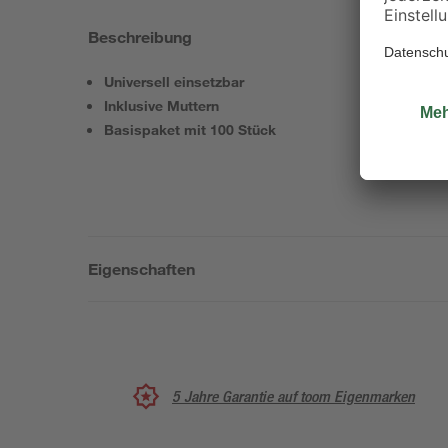
Beschreibung
Universell einsetzbar
Inklusive Muttern
Basispaket mit 100 Stück
Eigenschaften
5 Jahre Garantie auf toom Eigenmarken