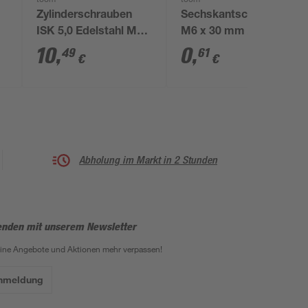
toom
toom
Zylinderschrauben
Sechskantschrauben
ISK 5,0 Edelstahl M6
M6 x 30 mm A2 DIN
x 60 mm 4 Stück
933
10
,
0
,
49
61
€
€
Abholung im Markt in 2 Stunden
enden mit unserem Newsletter
eine Angebote und Aktionen mehr verpassen!
Anmeldung