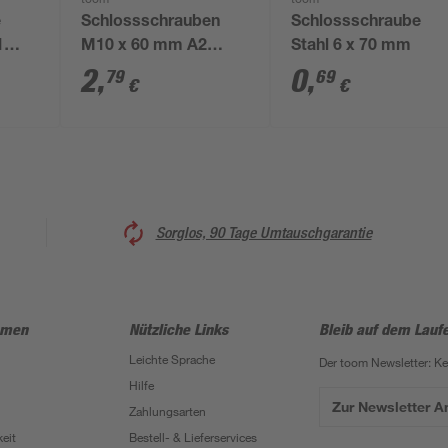
toom
toom
e
Schlossschrauben
Schlossschraube
1
M10 x 60 mm A2
Stahl 6 x 70 mm
verzinkt DIN 603
2
,
0
,
79
69
€
€
Sorglos, 90 Tage Umtauschgarantie
hmen
Nützliche Links
Bleib auf dem Lauf
Leichte Sprache
Der toom Newsletter: K
Hilfe
Zur Newsletter 
Zahlungsarten
eit
Bestell- & Lieferservices