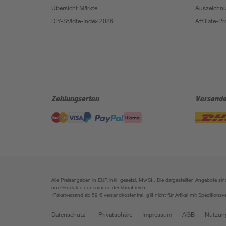
Übersicht Märkte
Auszeichn
DIY-Städte-Index 2026
Affiliate-
Zahlungsarten
Versanda
Alle Preisangaben in EUR inkl. gesetzl. MwSt.. Die dargestellten Angebote 
und Produkte nur solange der Vorrat reicht.
*Paketversand ab 59 € versandkostenfrei, gilt nicht für Artikel mit Speditionsv
Datenschutz
Privatsphäre
Impressum
AGB
Nutzun