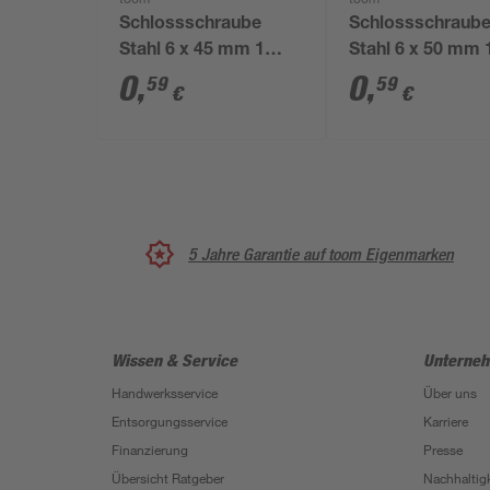
toom
toom
Schlossschraube
Schlossschraub
Stahl 6 x 45 mm 1
Stahl 6 x 50 mm 
Stück
Stück
0
,
0
,
59
59
€
€
5 Jahre Garantie auf toom Eigenmarken
Wissen & Service
Unterne
Handwerksservice
Über uns
Entsorgungsservice
Karriere
Finanzierung
Presse
Übersicht Ratgeber
Nachhaltigk