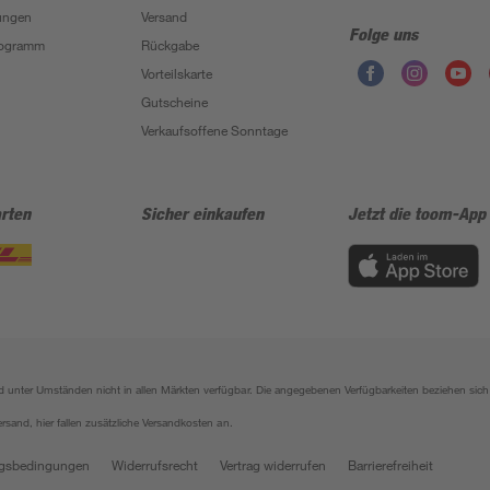
ungen
Versand
Folge uns
Programm
Rückgabe
Vorteilskarte
Gutscheine
Verkaufsoffene Sonntage
rten
Sicher einkaufen
Jetzt die toom-App
sind unter Umständen nicht in allen Märkten verfügbar. Die angegebenen Verfügbarkeiten beziehen s
ersand, hier fallen zusätzliche Versandkosten an.
gsbedingungen
Widerrufsrecht
Vertrag widerrufen
Barrierefreiheit