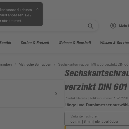
✕
ier kannst du deinen
, falls
Markt anpassen
r nicht stimmt.
Mein 
Sanitär
Garten & Freizeit
Wohnen & Haushalt
Wissen & Servic
hrauben
/
Metrische Schrauben
/
Sechskantschrauben M8 x 60 verzinkt DIN 60
Sechskantschra
verzinkt DIN 601
Produktdetails
| Artikelnummer
:
1627110
Länge und Durchmesser auswähl
Varianten aufrufen:
60 mm | 8 mm
|
nicht verfügbar