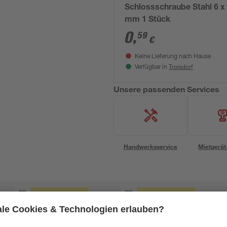
Schlossschraube Stahl 6 x
mm 1 Stück
0
,
59
€
Keine Lieferung nach Hause
Troisdorf
Verfügbar in
Unsere passenden Services
Handwerksservice
Mietgerät
Mengenrabatt
Mengenrabatt
Bestseller