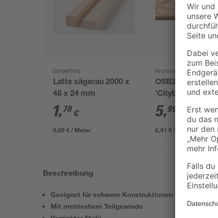
binderholz
Kronospan
Latte sägerau 2000 x
OSB3-Verlegepla
48 x 24 mm
'Cityboard'
ungeschliffen 16
1
,
5
,
78
99
€
€
/ m²
634 x 12 mm
0,89 € / Meter
6,41 € / Pack
Beschreibung
Geeignet für schwere Konstruktionen
Mit metrischem Teilgewinde
Verzinkter Stahl