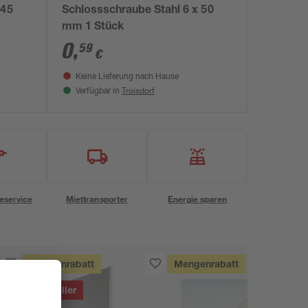
 45
Schlossschraube Stahl 6 x 50
mm 1 Stück
0
,
59
€
Keine Lieferung nach Hause
Troisdorf
Verfügbar in
eservice
Miettransporter
Energie sparen
Mengenrabatt
Mengenrabatt
Bestseller