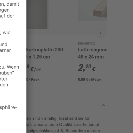
Knauf
binderholz
Gipskartonplatte 200
Latte sägerau 2500 x
x 125 x 1,25 cm
48 x 24 mm
4
,
2
,
49
23
€
€
/ m²
11,23 € / Pack
0,89 € / Meter
ntschrauben sind vielfältig. Ideal sind sie für
oder auch Metall. Unsere toom Qualitätsmarke bietet
m Stahl der Festigkeitsklasse 4.6. Besonders an den