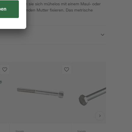
truktion lassen sie sich mühelos mit einem Maul- oder
ls einer passenden Mutter fixieren. Das metrische
abilität.