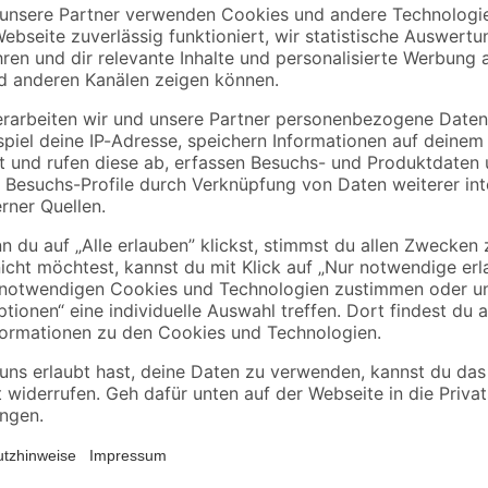
binderholz
Kronospan
tte
Rahmen sägerau
OSB3-Verlegeplatte
2000 x 58 x 38 mm
'Cityboard'
90 x
ungeschliffen 1690 x
3
,
7
,
98
59
€
€
/ m²
634 x 15 mm
1,99 € / Meter
8,12 € / Pack
Die Anwendungsbereiche für Sechska
schwere Konstruktionen aus Holz 
Sechskantschrauben aus verzinkte