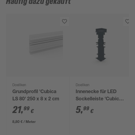
Häufig dazu gekauft
Doellken
Doellken
Grundprofil 'Cubica
Innenecke für LED
LS 80' 250 x 8 x 2 cm
Sockelleiste 'Cubica
LS 80' anthrazit
21
,
5
,
99
99
€
€
8,80 € / Meter