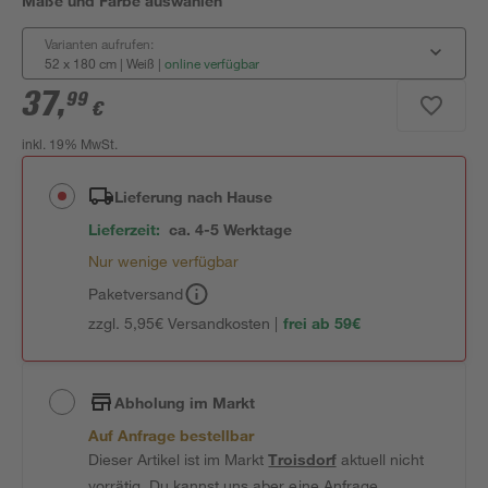
Maße und Farbe auswählen
Varianten aufrufen:
52 x 180 cm | Weiß
|
online verfügbar
37
,
99
€
inkl. 19% MwSt.
Lieferung nach Hause
Lieferzeit:
ca. 4-5 Werktage
Nur wenige verfügbar
Paketversand
zzgl. 5,95€ Versandkosten |
frei ab 59€
Abholung im Markt
Auf Anfrage bestellbar
Dieser Artikel ist im Markt
Troisdorf
aktuell nicht
vorrätig. Du kannst uns aber eine Anfrage