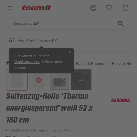
Mein Markt:
Troisdorf
✕
Hier kannst du deinen
, falls er nicht
Markt anpassen
/
Wohnen & Haushalt
/
Jalousien, Rollos & Plissees
/
Rollos & Raffro
stimmt.
+
7
Seitenzug-Rollo 'Thermo
energiesparend' weiß 52 x
180 cm
Produktdetails
| Artikelnummer
:
6401074