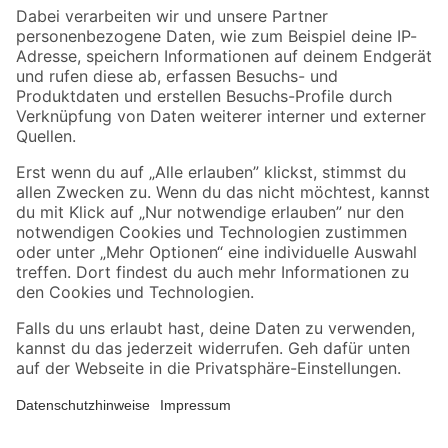
Zahlungsarten
Versandarten
Sicher einkaufen
Jetzt die toom-App herunterladen
Alle Preisangaben in EUR inkl. gesetzl. MwSt.. Die dargestellten Angebote sind unter
Umständen nicht in allen Märkten verfügbar. Die angegebenen Verfügbarkeiten beziehen
sich auf den unter "Mein Markt" ausgewählten toom Baumarkt. Alle Angebote und
Produkte nur solange der Vorrat reicht.
*Paketversand ab 59 € versandkostenfrei, gilt nicht für Artikel mit Speditionsversand, hier
fallen zusätzliche Versandkosten an.