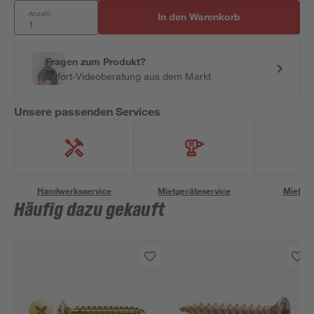
Anzahl:
In den Warenkorb
Fragen zum Produkt?
Sofort-Videoberatung aus dem Markt
Unsere passenden Services
Handwerksservice
Mietgeräteservice
Miettra
Häufig dazu gekauft