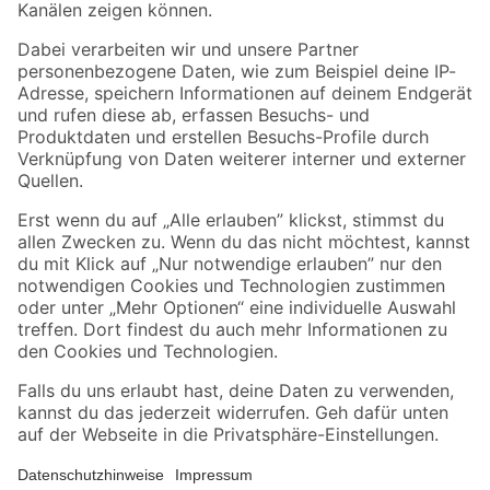
Folge uns
Zahlungsarten
Versandarten
Sicher einkaufen
Jetzt die toom-App herunterladen
Alle Preisangaben in EUR inkl. gesetzl. MwSt.. Die dargestellten Angebote sind unter
Umständen nicht in allen Märkten verfügbar. Die angegebenen Verfügbarkeiten beziehen
sich auf den unter "Mein Markt" ausgewählten toom Baumarkt. Alle Angebote und
Produkte nur solange der Vorrat reicht.
*Paketversand ab 59 € versandkostenfrei, gilt nicht für Artikel mit Speditionsversand, hier