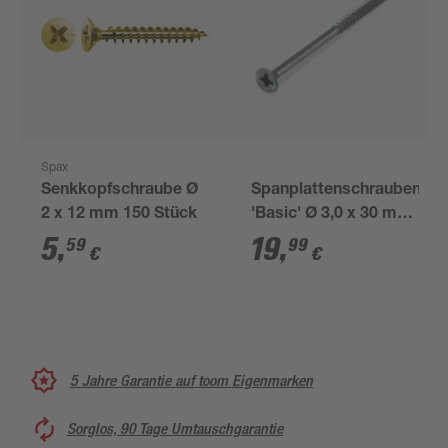
Spax
Senkkopfschraube Ø
Spanplattenschrauben
2 x 12 mm 150 Stück
'Basic' Ø 3,0 x 30 mm
A2 PZ1 300 Stück
5
,
19
,
59
99
€
€
5 Jahre Garantie auf toom Eigenmarken
Sorglos, 90 Tage Umtauschgarantie