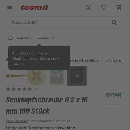
Mein Markt:
Troisdorf
✕
Hier kannst du deinen
, falls er nicht
Markt anpassen
/
Werkstatt & Maschinen
/
Eisenwaren & Beschläge
/
Schrauben
/
stimmt.
+
2
(2)
Senkkopfschraube Ø 2 x 16
mm 100 Stück
Produktdetails
| Artikelnummer
:
1605230
Länge und Durchmesser auswählen