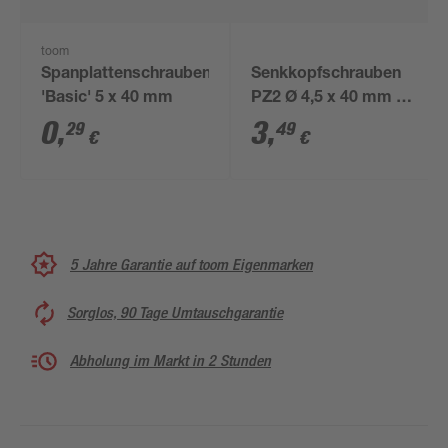
toom
Spanplattenschrauben
Senkkopfschrauben
'Basic' 5 x 40 mm
PZ2 Ø 4,5 x 40 mm 10
Stk.
0
,
3
,
29
49
€
€
5 Jahre Garantie auf toom Eigenmarken
Sorglos, 90 Tage Umtauschgarantie
Abholung im Markt in 2 Stunden