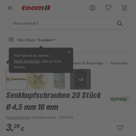
Mein Markt:
Troisdorf
✕
Hier kannst du deinen
, falls er nicht
Markt anpassen
/
Werkstatt & Maschinen
/
Eisenwaren & Beschläge
/
Schrauben
/
stimmt.
+
2
Senkkopfschrauben 20 Stück
Ø 4,5 mm 16 mm
Produktdetails
| Artikelnummer
:
1600104
3
,
39
€