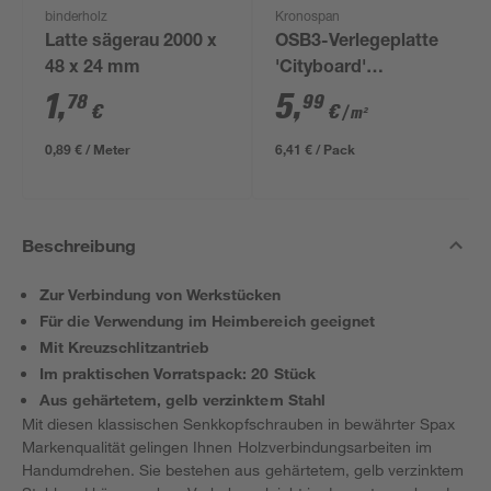
binderholz
Kronospan
Latte sägerau 2000 x
OSB3-Verlegeplatte
48 x 24 mm
'Cityboard'
ungeschliffen 1690 x
1
,
5
,
78
99
€
€
/ m²
634 x 12 mm
0,89 € / Meter
6,41 € / Pack
Beschreibung
Zur Verbindung von Werkstücken
Für die Verwendung im Heimbereich geeignet
Mit Kreuzschlitzantrieb
Im praktischen Vorratspack: 20 Stück
Aus gehärtetem, gelb verzinktem Stahl
Mit diesen klassischen Senkkopfschrauben in bewährter Spax
Markenqualität gelingen Ihnen Holzverbindungsarbeiten im
Handumdrehen. Sie bestehen aus gehärtetem, gelb verzinktem