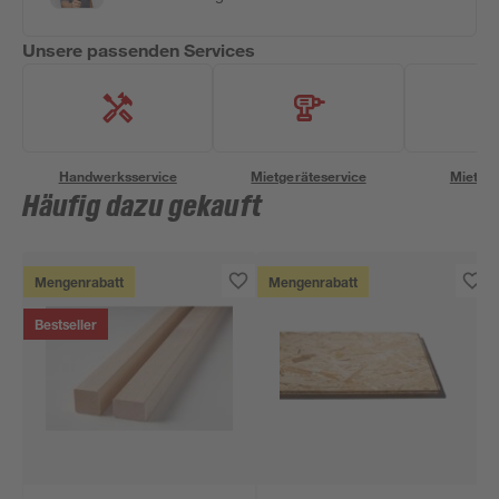
Unsere passenden Services
Handwerksservice
Mietgeräteservice
Miettra
Häufig dazu gekauft
Mengenrabatt
Mengenrabatt
Bestseller