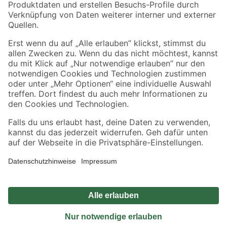
Sicher einkaufen
Jetzt die toom-App herunterladen
Alle Preisangaben in EUR inkl. gesetzl. MwSt.. Die dargestellten Angebote sind unter
Umständen nicht in allen Märkten verfügbar. Die angegebenen Verfügbarkeiten beziehen
sich auf den unter "Mein Markt" ausgewählten toom Baumarkt. Alle Angebote und
Produkte nur solange der Vorrat reicht.
*Paketversand ab 59 € versandkostenfrei, gilt nicht für Artikel mit Speditionsversand, hier
fallen zusätzliche Versandkosten an.
Datenschutz
Privatsphäre
Impressum
AGB
Nutzungsbedingungen
Widerrufsrecht
Vertrag widerrufen
Barrierefreiheit