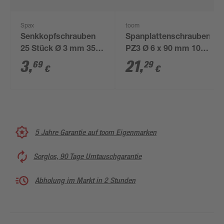
Spax
toom
Senkkopfschrauben
Spanplattenschrauben
25 Stück Ø 3 mm 35
PZ3 Ø 6 x 90 mm 100
mm
Stück
3
,
21
,
69
29
€
€
5 Jahre Garantie auf toom Eigenmarken
Sorglos, 90 Tage Umtauschgarantie
Abholung im Markt in 2 Stunden