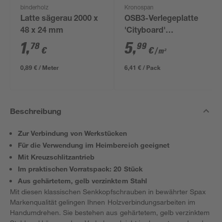
binderholz
Kronospan
Latte sägerau 2000 x
OSB3-Verlegeplatte
48 x 24 mm
'Cityboard'
ungeschliffen 1690 x
1
,
5
,
78
99
€
€
/ m²
634 x 12 mm
0,89 € / Meter
6,41 € / Pack
Beschreibung
Zur Verbindung von Werkstücken
Für die Verwendung im Heimbereich geeignet
Mit Kreuzschlitzantrieb
Im praktischen Vorratspack: 20 Stück
Aus gehärtetem, gelb verzinktem Stahl
Mit diesen klassischen Senkkopfschrauben in bewährter Spax
Markenqualität gelingen Ihnen Holzverbindungsarbeiten im
Handumdrehen. Sie bestehen aus gehärtetem, gelb verzinktem