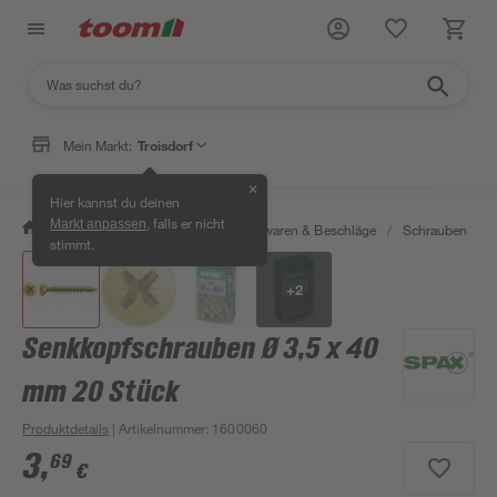
Mein Markt:
Troisdorf
✕
Hier kannst du deinen
, falls er nicht
Markt anpassen
/
Werkstatt & Maschinen
/
Eisenwaren & Beschläge
/
Schrauben
/
stimmt.
+
2
Senkkopfschrauben Ø 3,5 x 40
mm 20 Stück
Produktdetails
| Artikelnummer
:
1600060
3
,
69
€