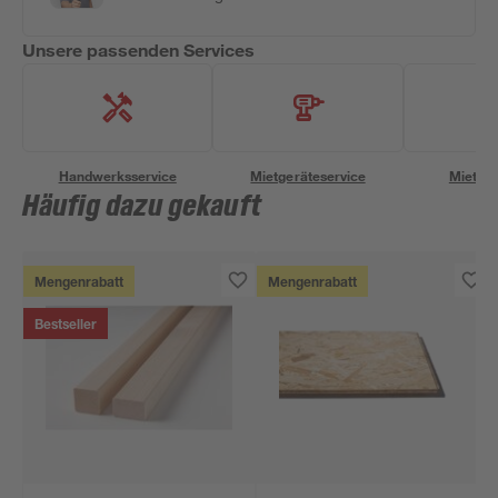
Unsere passenden Services
Handwerksservice
Mietgeräteservice
Miettra
Häufig dazu gekauft
Mengenrabatt
Mengenrabatt
Bestseller