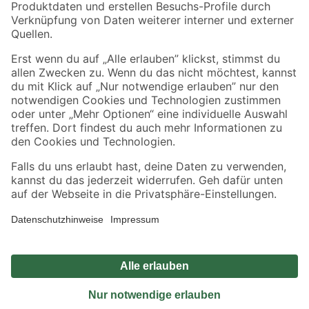
Sicher einkaufen
Jetzt die toom-App herunterladen
Alle Preisangaben in EUR inkl. gesetzl. MwSt.. Die dargestellten Angebote sind unter
Umständen nicht in allen Märkten verfügbar. Die angegebenen Verfügbarkeiten beziehen
sich auf den unter "Mein Markt" ausgewählten toom Baumarkt. Alle Angebote und
Produkte nur solange der Vorrat reicht.
*Paketversand ab 59 € versandkostenfrei, gilt nicht für Artikel mit Speditionsversand, hier
fallen zusätzliche Versandkosten an.
Datenschutz
Privatsphäre
Impressum
AGB
Nutzungsbedingungen
Widerrufsrecht
Vertrag widerrufen
Barrierefreiheit