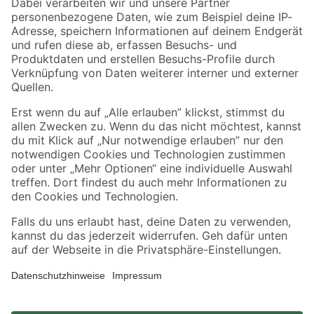
Zahlungsarten
Versandarten
Sicher einkaufen
Jetzt die toom-App herunterladen
Alle Preisangaben in EUR inkl. gesetzl. MwSt.. Die dargestellten Angebote sind unter
Umständen nicht in allen Märkten verfügbar. Die angegebenen Verfügbarkeiten beziehen
sich auf den unter "Mein Markt" ausgewählten toom Baumarkt. Alle Angebote und
Produkte nur solange der Vorrat reicht.
*Paketversand ab 59 € versandkostenfrei, gilt nicht für Artikel mit Speditionsversand, hier
fallen zusätzliche Versandkosten an.