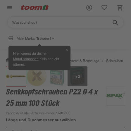
Mein Markt:
Troisdorf
✕
Hier kannst du deinen
, falls er nicht
Markt anpassen
/
Werkstatt & Maschinen
/
Eisenwaren & Beschläge
/
Schrauben
/
stimmt.
+
2
Senkkopfschrauben PZ2 Ø 4 x
25 mm 100 Stück
Produktdetails
| Artikelnummer
:
1600500
Länge und Durchmesser auswählen