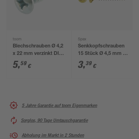
toom
Spax
Blechschrauben Ø 4,2
Senkkopfschrauben
x 22 mm verzinkt DIN
15 Stück Ø 4,5 mm 25
7983 50 Stück
mm
5
,
3
,
59
39
€
€
5 Jahre Garantie auf toom Eigenmarken
Sorglos, 90 Tage Umtauschgarantie
Abholung im Markt in 2 Stunden