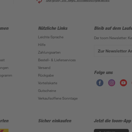
hmen
Nützliche Links
Bleib auf dem Lauf
Leichte Sprache
Der toom Newsletter: K
Hilfe
Zur Newsletter 
Zahlungsarten
eit
Bestell- & Lieferservices
ungen
Versand
Folge uns
Programm
Rückgabe
Vorteilskarte
Gutscheine
Verkaufsoffene Sonntage
rten
Sicher einkaufen
Jetzt die toom-App