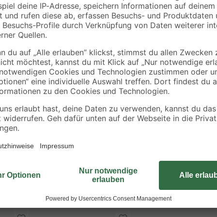
25
Edelstahl A2 Ø 4 x 20
T-Star Ø 3,5 mm 25
mm 30 Stück
Stück 30 mm
5
,
5
,
59
29
€
€
Konstruktionen aller Art verbinden
Sie sind mit einem innovativen 4-
ohne großen Kraftaufwand in den We
Außerdem sorgt der T-Star-Antrieb
Edelstahl sind die Senkkopfschrau