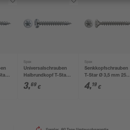
Spax
Spax
ben
Universalschrauben
Senkkopfschrauben
Star
Halbrundkopf T-Star
T-Star Ø 3,5 mm 25
4,5 x
plus T15 Stahl Ø 3,5 x
Stück 16 mm
3
,
4
,
69
19
€
€
20 mm 20 Stück
Sorglos, 90 Tage Umtauschgarantie