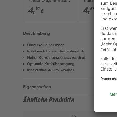
T-Star Ø 3,5 mm 25
T-Star Ø 3,5 mm 
Stück 16 mm
Stück 25 mm
4
,
4
,
19
69
€
€
Beschreibung
Universell einsetzbar
Ideal auch für den Außenbereich
Hoher Korrosionsschutz, rostfrei
Optimale Kraftübertragung
Innovatives 4-Cut-Gewinde
Eigenschaften
Ähnliche Produkte