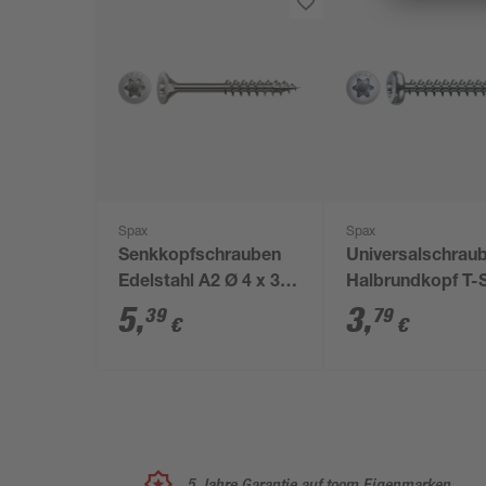
Spax
Spax
Senkkopfschrauben
Universalschrau
Edelstahl A2 Ø 4 x 35
Halbrundkopf T-
mm 25 Stück
plus T20 Stahl Ø 
5
,
3
,
39
79
€
€
30 mm 16 Stück
5 Jahre Garantie auf toom Eigenmarken