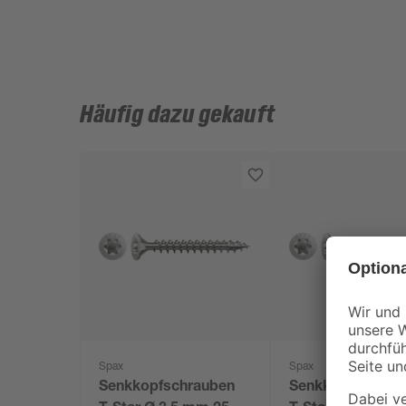
Häufig dazu gekauft
Spax
Spax
Senkkopfschrauben
Senkkopfschrau