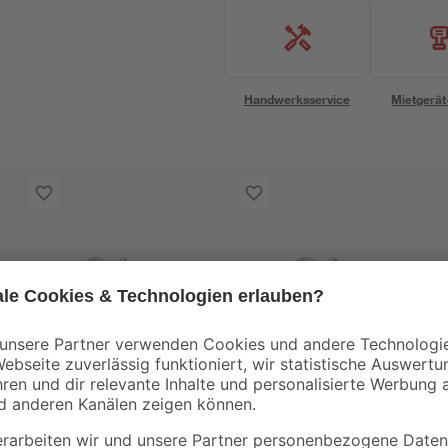
Handwerksservice
Mietgerät
Spax
Spax
ben
Senkkopfschrauben
Senkkopfschrauben