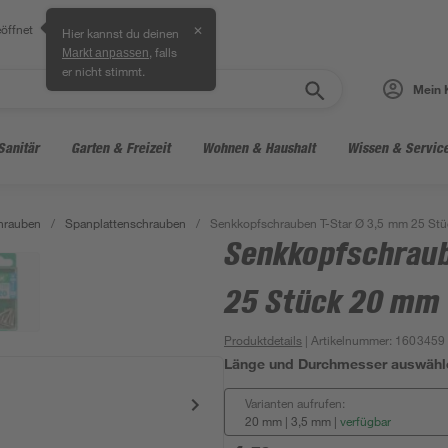
öffnet
✕
Hier kannst du deinen
, falls
Markt anpassen
er nicht stimmt.
Mein 
Sanitär
Garten & Freizeit
Wohnen & Haushalt
Wissen & Servic
hrauben
/
Spanplattenschrauben
/
Senkkopfschrauben T-Star Ø 3,5 mm 25 St
Senkkopfschraub
25 Stück 20 mm
Produktdetails
| Artikelnummer
:
1603459
Länge und Durchmesser auswähl
Varianten aufrufen:
20 mm | 3,5 mm
|
verfügbar