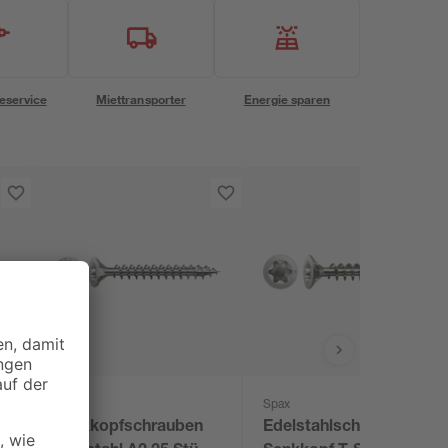
eservice
Miettransporter
Energie sparen
Spax
Spax
Senkkopfschrauben
Edelstahlschraube