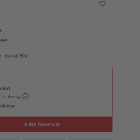
e
tage
 |
frei ab 59€
sdorf
h hinterlegt
 Märkten
In den Warenkorb