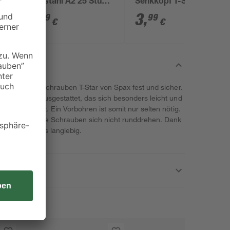
Edelstahl A2 25 Stück
Senkkopf T-Star plus
Ø 4 x 25 mm
T10 Ø 3 x 20 mm 25
5
,
3
,
59
99
€
€
Stück
 die Senkkopfschrauben T-Star von Spax fest und sicher.
Cut-Gewinde ausgestattet, das sich besonders leicht und
rkstoff zieht. Ein Vorbohren ist somit nur selten nötig.
 dafür, dass die Schrauben sich nicht runddrehen. Dank
ben besonders langlebig.