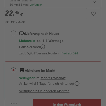
Varianten aufrufen:
80 mm | 5 mm
|
verfügbar
22
,
49
€
inkl. 19% MwSt.
Lieferung nach Hause
Lieferzeit:
ca. 1-3 Werktage
Paketversand
zzgl. 5,95€ Versandkosten |
frei ab 59€
Abholung im Markt
Verfügbar
im
Markt
Troisdorf
Artikel wird 3 Tage für dich hinterlegt
Verfügbarkeit in anderen Märkten
Anzahl:
In den Warenkorb