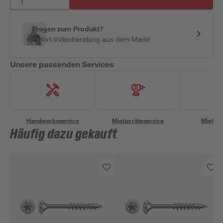
Fragen zum Produkt?
Sofort-Videoberatung aus dem Markt
Unsere passenden Services
Handwerksservice
Mietgeräteservice
Miettra
Häufig dazu gekauft