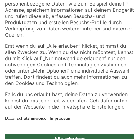
Zahlungsarten
Versandarten
Sicher einkaufen
Jetzt die toom-App herunterladen
Alle Preisangaben in EUR inkl. gesetzl. MwSt.. Die dargestellten Angebote sind unter
Umständen nicht in allen Märkten verfügbar. Die angegebenen Verfügbarkeiten beziehen
sich auf den unter "Mein Markt" ausgewählten toom Baumarkt. Alle Angebote und
Produkte nur solange der Vorrat reicht.
*Paketversand ab 59 € versandkostenfrei, gilt nicht für Artikel mit Speditionsversand, hier
fallen zusätzliche Versandkosten an.
Datenschutz
Privatsphäre
Impressum
AGB