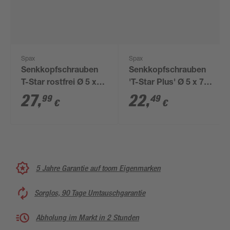
Spax
Spax
Senkkopfschrauben
Senkkopfschrauben
T-Star rostfrei Ø 5 x
'T-Star Plus' Ø 5 x 70
80 mm 80 Stück
mm 200 Stück
27
,
22
,
99
49
€
€
5 Jahre Garantie auf toom Eigenmarken
Sorglos, 90 Tage Umtauschgarantie
Abholung im Markt in 2 Stunden