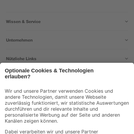
Wissen & Service
Unternehmen
Nützliche Links
Bleib auf dem Laufenden mit unserem Newsletter
Der toom Newsletter: Keine Angebote und Aktionen mehr verpassen!
Zur Newsletter Anmeldung
Folge uns