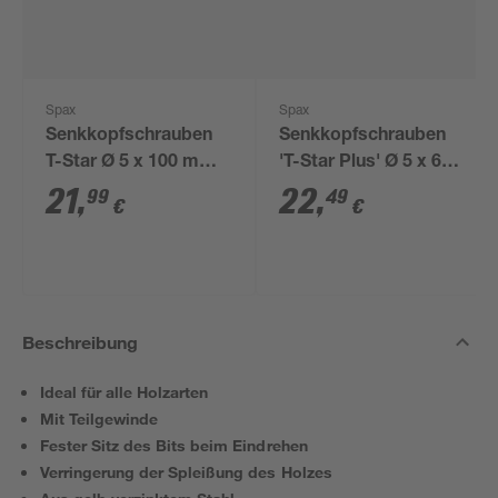
Spax
Spax
Senkkopfschrauben
Senkkopfschrauben
T-Star Ø 5 x 100 mm
'T-Star Plus' Ø 5 x 60
100 Stück
mm 250 Stück
21
,
22
,
99
49
€
€
Beschreibung
Ideal für alle Holzarten
Mit Teilgewinde
Fester Sitz des Bits beim Eindrehen
Verringerung der Spleißung des Holzes