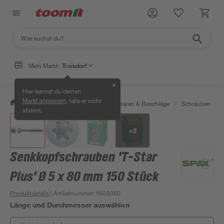
Mein Markt:
Troisdorf
✕
Hier kannst du deinen
, falls er nicht
Markt anpassen
/
Werkstatt & Maschinen
/
Eisenwaren & Beschläge
/
Schrauben
/
stimmt.
+
2
Senkkopfschrauben 'T-Star
Plus' Ø 5 x 80 mm 150 Stück
Produktdetails
| Artikelnummer
:
1603360
Länge und Durchmesser auswählen