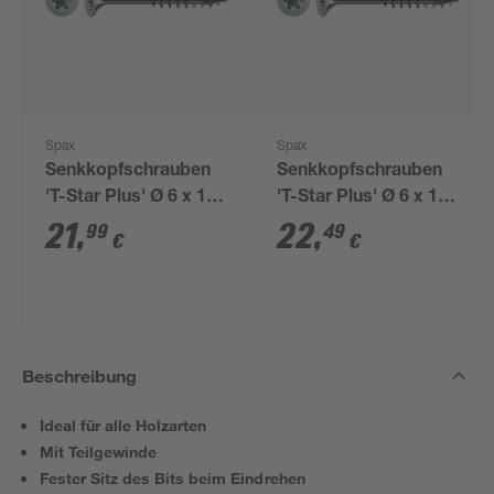
Spax
Spax
Senkkopfschrauben
Senkkopfschrauben
'T-Star Plus' Ø 6 x 100
'T-Star Plus' Ø 6 x 140
mm 100 Stk.
mm 50 Stk.
21
,
22
,
99
49
€
€
Beschreibung
Ideal für alle Holzarten
Mit Teilgewinde
Fester Sitz des Bits beim Eindrehen