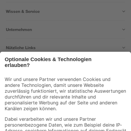
Wissen & Service
Unternehmen
Nützliche Links
Bleib auf dem Laufenden mit unserem Newsletter
Der toom Newsletter: Keine Angebote und Aktionen mehr verpassen!
Zur Newsletter Anmeldung
Folge uns