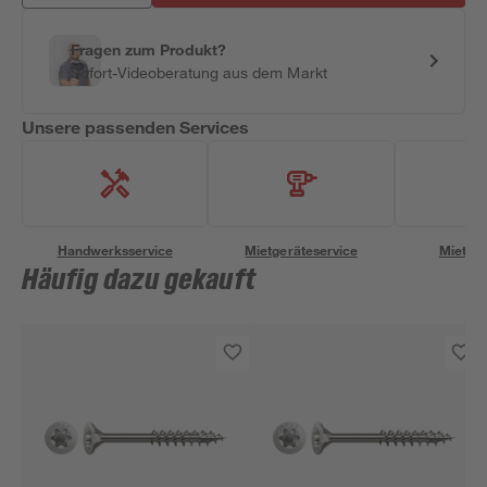
Fragen zum Produkt?
Sofort-Videoberatung aus dem Markt
Unsere passenden Services
Handwerksservice
Mietgeräteservice
Miettra
Häufig dazu gekauft