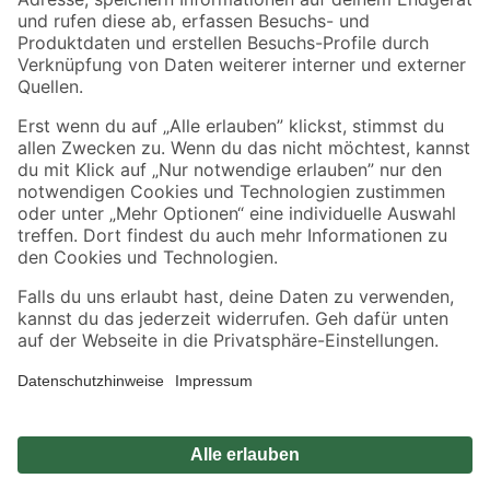
Zahlungsarten
Versandarten
Sicher einkaufen
Jetzt die toom-App herunterladen
Alle Preisangaben in EUR inkl. gesetzl. MwSt.. Die dargestellten Angebote sind unter
Umständen nicht in allen Märkten verfügbar. Die angegebenen Verfügbarkeiten beziehen
sich auf den unter "Mein Markt" ausgewählten toom Baumarkt. Alle Angebote und
Produkte nur solange der Vorrat reicht.
*Paketversand ab 59 € versandkostenfrei, gilt nicht für Artikel mit Speditionsversand, hier
fallen zusätzliche Versandkosten an.
Datenschutz
Privatsphäre
Impressum
AGB
Nutzungsbedingungen
Widerrufsrecht
Vertrag widerrufen