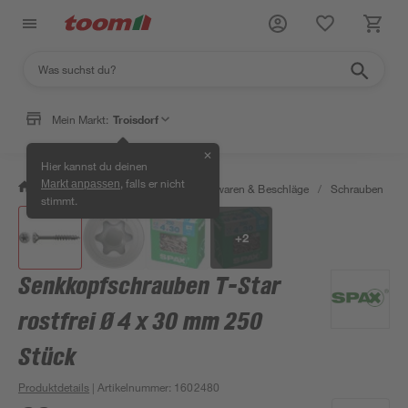
Mein Markt:
Troisdorf
✕
Hier kannst du deinen
, falls er nicht
Markt anpassen
/
Werkstatt & Maschinen
/
Eisenwaren & Beschläge
/
Schrauben
/
stimmt.
+
2
Senkkopfschrauben T-Star
rostfrei Ø 4 x 30 mm 250
Stück
Produktdetails
| Artikelnummer
:
1602480