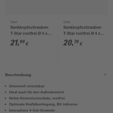
Spax
Spax
Senkkopfschrauben
Senkkopfschrauben
T-Star rostfrei Ø 4 x
T-Star rostfrei Ø 4 x
40 mm 200 Stück
35 mm 200 Stück
21
,
20
,
99
79
€
€
Beschreibung
Universell einsetzbar
Ideal auch für den Außenbereich
Hoher Korrosionsschutz, rostfrei
Optimale Kraftübertragung, Bit inklusive
Innovatives 4-Cut-Gewinde