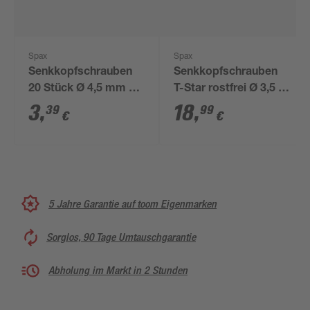
Spax
Spax
Senkkopfschrauben
Senkkopfschrauben
20 Stück Ø 4,5 mm 16
T-Star rostfrei Ø 3,5 x
mm
25 mm 200 Stück
3
,
18
,
39
99
€
€
5 Jahre Garantie auf toom Eigenmarken
Sorglos, 90 Tage Umtauschgarantie
Abholung im Markt in 2 Stunden