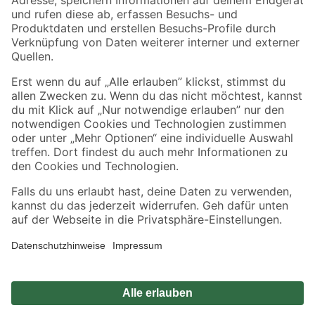
Zahlungsarten
Versandarten
Sicher einkaufen
Jetzt die toom-App herunterladen
Alle Preisangaben in EUR inkl. gesetzl. MwSt.. Die dargestellten Angebote sind unter
Umständen nicht in allen Märkten verfügbar. Die angegebenen Verfügbarkeiten beziehen
sich auf den unter "Mein Markt" ausgewählten toom Baumarkt. Alle Angebote und
Produkte nur solange der Vorrat reicht.
*Paketversand ab 59 € versandkostenfrei, gilt nicht für Artikel mit Speditionsversand, hier
fallen zusätzliche Versandkosten an.
Datenschutz
Privatsphäre
Impressum
AGB
Nutzungsbedingungen
Widerrufsrecht
Vertrag widerrufen