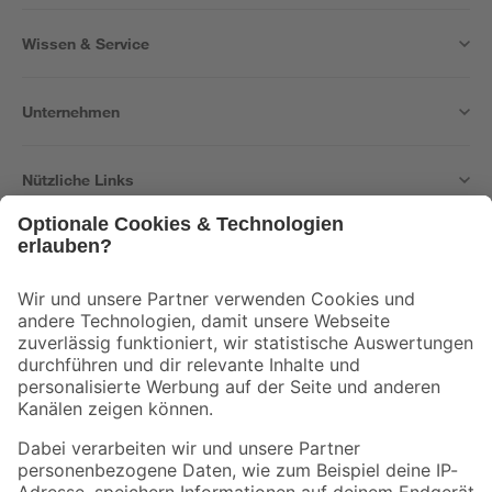
Wissen & Service
Unternehmen
Nützliche Links
Bleib auf dem Laufenden mit unserem Newsletter
Der toom Newsletter: Keine Angebote und Aktionen mehr verpassen!
Zur Newsletter Anmeldung
Folge uns