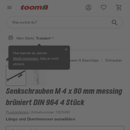
Mein Markt:
Troisdorf
✕
Hier kannst du deinen
, falls er nicht
Markt anpassen
/
Werkstatt & Maschinen
/
Eisenwaren & Beschläge
/
Schrauben
/
stimmt.
Senkschrauben M 4 x 80 mm messing
brüniert DIN 964 4 Stück
Produktdetails
| Artikelnummer
:
1620499
Länge und Durchmesser auswählen