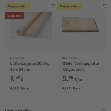
Mengenrabatt
Mengenrabatt
Bestseller
binderholz
Kronospan
Latte sägerau 2000 x
OSB3-Verlegeplatte
48 x 24 mm
'Cityboard'
ungeschliffen 1690 x
1
,
5
,
78
99
€
€
/ m²
634 x 12 mm
0,89 € / Meter
6,41 € / Pack
Beschreibung