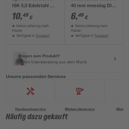
ISK 5,0 Edelstahl M6
40 mm messing DIN
x 60 mm 4 Stück
963 4 Stück
10
,
6
,
49
49
€
€
Keine Lieferung nach
Keine Lieferung nach
Hause
Hause
Troisdorf
Troisdorf
Verfügbar in
Verfügbar in
Fragen zum Produkt?
Sofort-Videoberatung aus dem Markt
Unsere passenden Services
Handwerksservice
Mietgeräteservice
Miettra
Häufig dazu gekauft