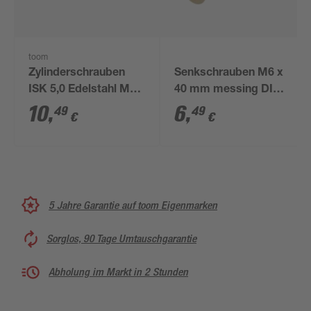
toom
Zylinderschrauben
Senkschrauben M6 x
ISK 5,0 Edelstahl M6
40 mm messing DIN
x 60 mm 4 Stück
963 4 Stück
10
,
6
,
49
49
€
€
5 Jahre Garantie auf toom Eigenmarken
Sorglos, 90 Tage Umtauschgarantie
Abholung im Markt in 2 Stunden