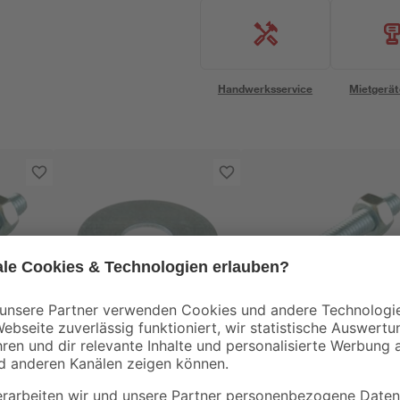
Handwerksservice
Mietgerät
toom
M4 x
Karosseriescheibe
Senkschrauben M5 