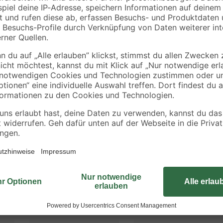
12
Stahl 12 x 4,3 mm
20 mm DIN 963 9
Stück
0
,
3
,
11
29
€
€
Die hochwertigen Senkschrauben 
Senkkopf einfach und bündig in Ho
gefertigt und mit einem Längsschl
mit einfachem Werkzeug, wie z.B.
Kleines und leichtes Holz oder Met
verbinden.