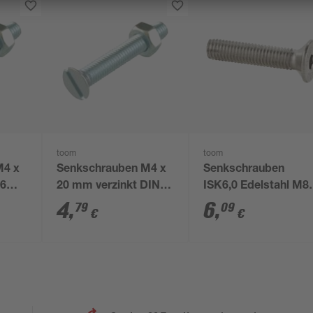
toom
toom
M4 x
Senkschrauben M4 x
Senkschrauben
16
20 mm verzinkt DIN
ISK6,0 Edelstahl M8 
963 50 Stück
40 mm 2 Stück
4
,
6
,
79
09
€
€