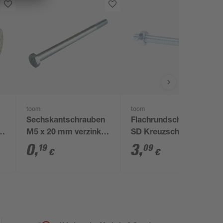
toom
toom
Sechskantschrauben
Flachrundschrauben
x
M5 x 20 mm verzinkt
SD Kreuzschlitz Stahl
DIN 558
M4 x 40 mm 4 Stück
0
,
3
,
19
09
€
€