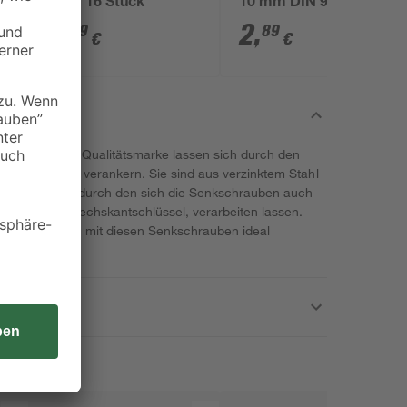
2 cm 16 Stück
10 mm DIN 963 16
Stück
3
,
2
,
79
89
€
€
unserer toom Qualitätsmarke lassen sich durch den
lz oder Metall verankern. Sie sind aus verzinktem Stahl
itz gearbeitet, durch den sich die Senkschrauben auch
 einem Innensechskantschlüssel, verarbeiten lassen.
all lassen sich mit diesen Senkschrauben ideal