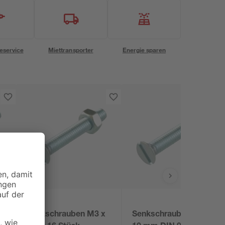
eservice
Miettransporter
Energie sparen
x
Senkschrauben M3 x
Senkschrauben M4 x