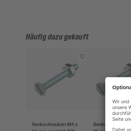
Häufig dazu gekauft
Senkschrauben M4 x
Senkschrauben 