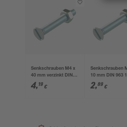
Senkschrauben M4 x
Senkschrauben 
40 mm verzinkt DIN
10 mm DIN 963 
963 8 Stück
Stück
4
,
2
,
19
89
€
€