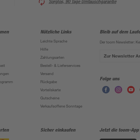
Sorglos, 90 Tage Umtauschgarantie
hmen
Nützliche Links
Bleib auf dem Lauf
Leichte Sprache
Der toom Newsletter: K
Hilfe
Zur Newsletter 
Zahlungsarten
eit
Bestell- & Lieferservices
ungen
Versand
Folge uns
Programm
Rückgabe
Vorteilskarte
Gutscheine
Verkaufsoffene Sonntage
rten
Sicher einkaufen
Jetzt die toom-App