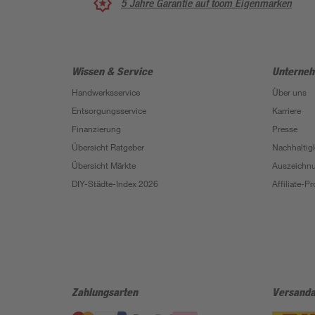
5 Jahre Garantie auf toom Eigenmarken
Wissen & Service
Unterne
Handwerksservice
Über uns
Entsorgungsservice
Karriere
Finanzierung
Presse
Übersicht Ratgeber
Nachhaltigk
Übersicht Märkte
Auszeichn
DIY-Städte-Index 2026
Affiliate-
Zahlungsarten
Versanda