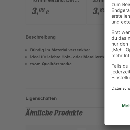
16 mm verzinkt DIN
25 mm DIN 963 
963 14 Stück
Stück
3
,
3
,
09
89
€
€
Beschreibung
Bündig im Material versenkbar
Ideal für leichte Holz- oder Metallverbindungen
toom Qualitätsmarke
Eigenschaften
Ähnliche Produkte