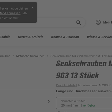
✕
ier kannst du deinen
, falls
Markt anpassen
r nicht stimmt.
Mein 
Sanitär
Garten & Freizeit
Wohnen & Haushalt
Wissen & Servic
hrauben
/
Metrische Schrauben
/
Senkschrauben M4 x 20 mm verzinkt DIN 963
Senkschrauben M
963 13 Stück
Produktdetails
| Artikelnummer
:
1620350
Länge und Durchmesser auswähl
Varianten aufrufen:
20 mm | 4 mm
|
verfügbar