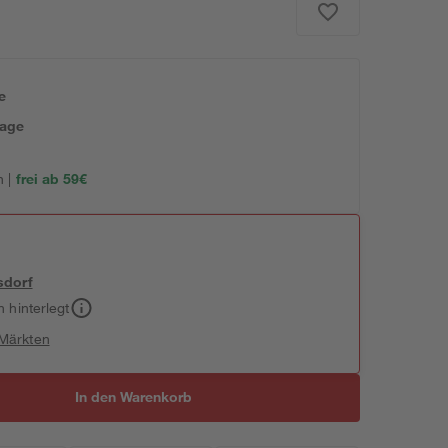
e
tage
 |
frei ab 59€
sdorf
h hinterlegt
 Märkten
In den Warenkorb