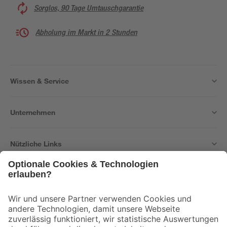
Sorglos, 90 Tage Umtauschgarantie
Abholung im Markt in 2 Stunden
Wissen & Service
Unternehmen
Nützliche Links
Bleib auf dem Laufenden mit unserem Newsletter
Der toom Newsletter: Keine Angebote und Aktionen mehr verpassen!
Zur Newsletter Anmeldung