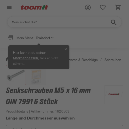
Mein Markt:
Troisdorf
✕
Hier kannst du deinen
, falls er nicht
Markt anpassen
/
Werkstatt & Maschinen
/
Eisenwaren & Beschläge
/
Schrauben
/
stimmt.
Senkschrauben M5 x 16 mm
DIN 7991 6 Stück
Produktdetails
| Artikelnummer
:
1620503
Länge und Durchmesser auswählen