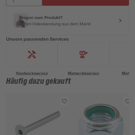
Fragen zum Produkt?
Sofort-Videoberatung aus dem Markt
Unsere passenden Services
Handwerksservice
Mietgeräteservice
Miettra
Häufig dazu gekauft