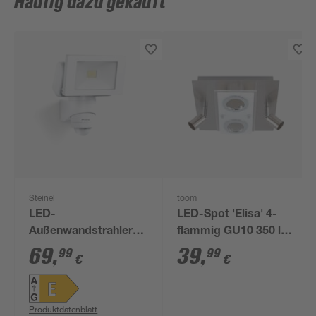
Häufig dazu gekauft
Steinel
toom
LED-
LED-Spot 'Elisa' 4-
Außenwandstrahler
flammig GU10 350 lm
'LS 150/LS 300' mit
warmweiß 25 x 9 cm
69
,
39
,
99
99
€
€
Bewegungssensor
14,7 W 1375 lm
neutralweiß IP 44 15,5
Produktdatenblatt