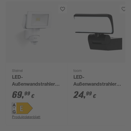
Steinel
toom
LED-
LED-
Außenwandstrahler
Außenwandstrahler
'LS 150/LS 300' mit
'Seattle' 20 W 1600 lm
69
,
24
,
99
99
€
€
Bewegungssensor
warmweiß IP 44 17 x
14,7 W 1375 lm
16,5 x 14 cm
neutralweiß IP 44 15,5
Produktdatenblatt
x 21 cm