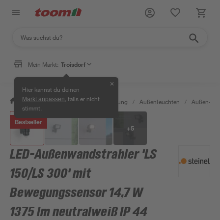
Mein Markt:
Troisdorf
✕
Hier kannst du deinen
, falls er nicht
Markt anpassen
/
Wohnen & Haushalt
/
Beleuchtung
/
Außenleuchten
/
Außen-Wan
stimmt.
Bestseller
+
5
LED-Außenwandstrahler 'LS
150/LS 300' mit
Bewegungssensor 14,7 W
1375 lm neutralweiß IP 44