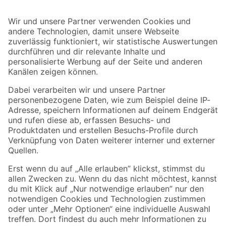
Bleib auf dem Laufenden mit unserem Newsletter
Der toom Newsletter: Keine Angebote und Aktionen mehr verpassen!
Zur Newsletter Anmeldung
Folge uns
Zahlungsarten
Versandarten
Sicher einkaufen
Jetzt die toom-App herunterladen