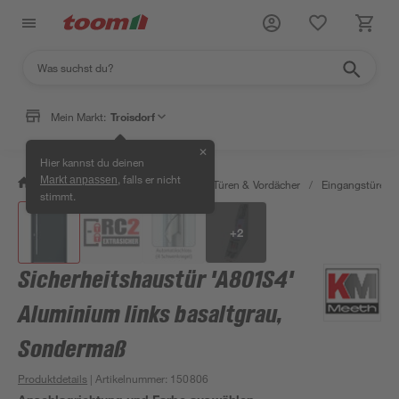
Mein Markt:
Troisdorf
✕
Hier kannst du deinen
, falls er nicht
Markt anpassen
/
Bauen & Renovieren
/
Fenster, Türen & Vordächer
/
Eingangstüren
stimmt.
+
2
Sicherheitshaustür 'A801S4'
Aluminium links basaltgrau,
Sondermaß
Produktdetails
| Artikelnummer
:
150806