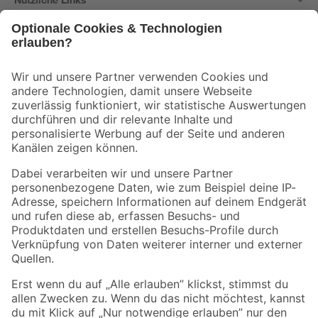
Bleib auf dem Laufenden mit unserem Newsletter
Der toom Newsletter: Keine Angebote und Aktionen mehr verpassen!
Zur Newsletter Anmeldung
Folge uns
Zahlungsarten
Versandarten
Sicher einkaufen
Jetzt die toom-App herunterladen