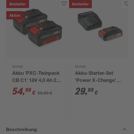
Bestseller
Bestseller
Aktion
Einhell
Einhell
Akku 'PXC-Twinpack
Akku-Starter-Set
CB C1' 18V 4,0 Ah 2
'Power X-Change'
Stück
Ladegerät und Akku
54
,
29
,
99
99
€
€
59,99 €
18 V 2,5 Ah
Beschreibung