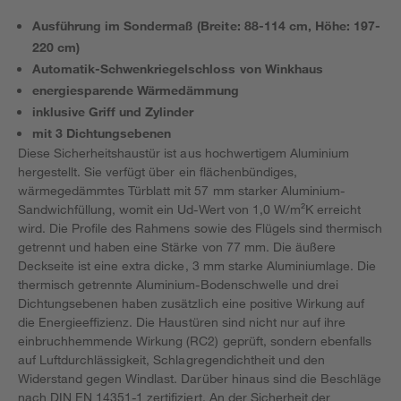
Ausführung im Sondermaß (Breite: 88-114 cm, Höhe: 197-
220 cm)
Automatik-Schwenkriegelschloss von Winkhaus
energiesparende Wärmedämmung
inklusive Griff und Zylinder
mit 3 Dichtungsebenen
Diese Sicherheitshaustür ist aus hochwertigem Aluminium
hergestellt. Sie verfügt über ein flächenbündiges,
wärmegedämmtes Türblatt mit 57 mm starker Aluminium-
Sandwichfüllung, womit ein Ud-Wert von 1,0 W/m²K erreicht
wird. Die Profile des Rahmens sowie des Flügels sind thermisch
getrennt und haben eine Stärke von 77 mm. Die äußere
Deckseite ist eine extra dicke, 3 mm starke Aluminiumlage. Die
thermisch getrennte Aluminium-Bodenschwelle und drei
Dichtungsebenen haben zusätzlich eine positive Wirkung auf
die Energieeffizienz. Die Haustüren sind nicht nur auf ihre
einbruchhemmende Wirkung (RC2) geprüft, sondern ebenfalls
auf Luftdurchlässigkeit, Schlagregendichtheit und den
Widerstand gegen Windlast. Darüber hinaus sind die Beschläge
nach DIN EN 14351-1 zertifiziert. An der Sicherheit der