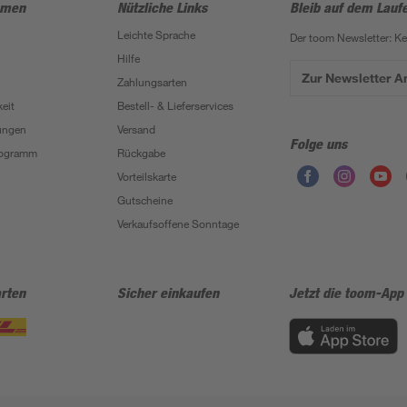
hmen
Nützliche Links
Bleib auf dem Lauf
Leichte Sprache
Der toom Newsletter: K
Hilfe
Zur Newsletter 
Zahlungsarten
eit
Bestell- & Lieferservices
ungen
Versand
Folge uns
Programm
Rückgabe
Vorteilskarte
Gutscheine
Verkaufsoffene Sonntage
rten
Sicher einkaufen
Jetzt die toom-App