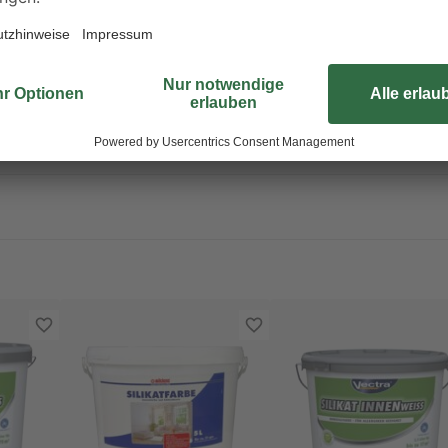
aus 5-Chlor-2-methyl-2H-isothiazol-3-on und 2-Methyl-2H-isothiazol-3
erpackung oder Kennzeichnungsetikett bereithalten. Darf nicht in die H