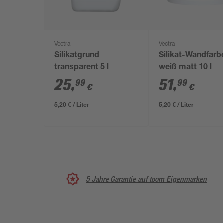
Vectra
Vectra
Silikatgrund
Silikat-Wandfarb
transparent 5 l
weiß matt 10 l
25
,
51
,
99
99
€
€
5,20 € / Liter
5,20 € / Liter
5 Jahre Garantie auf toom Eigenmarken