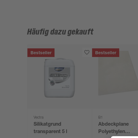
Häufig dazu gekauft
Bestseller
Bestseller
Vectra
B1
Silikatgrund
Abdeckplane
transparent 5 l
Polyethylen