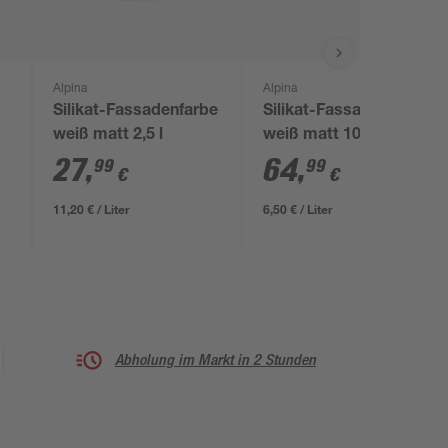
Alpina
Alpina
Silikat-Fassadenfarbe
Silikat-Fassadenfarbe
weiß matt 2,5 l
weiß matt 10 l
27
,
64
,
99
99
€
€
11,20 € / Liter
6,50 € / Liter
Abholung im Markt in 2 Stunden