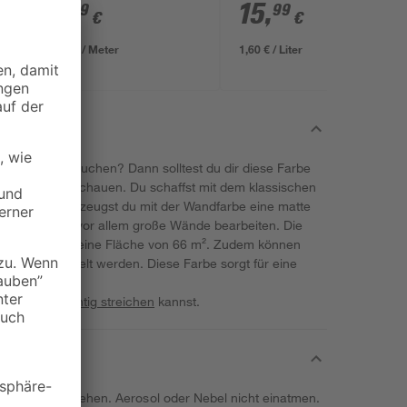
9
,
15
,
99
99
€
€
0,07 € / Meter
1,60 € / Liter
 Look gebrauchen? Dann solltest du dir diese Farbe
 genauer anschauen. Du schaffst mit dem klassischen
häre. Dabei erzeugst du mit der Wandfarbe eine matte
nhalt von 10 l vor allem große Wände bearbeiten. Die
n Anstrich für eine Fläche von 66 m². Zudem können
Farbe behandelt werden. Diese Farbe sorgt für eine
 du
Wände richtig streichen
kannst.
röpfchen entstehen. Aerosol oder Nebel nicht einatmen.