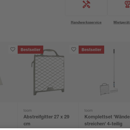
Handwerksservice
Mietgerät
Bestseller
Bestseller
toom
toom
Abstreifgitter 27 x 29
Komplettset 'Wände
cm
streichen' 4-teilig