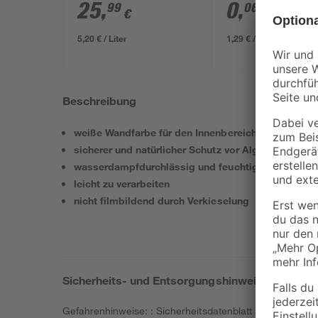
transparent 4 x 
25
,
0
,
99
06
€
€
/ m²
5,20 € / Liter
1,29 € / Pack
Beschreibung
weiße Wandfarbe für den Innenbereich auf Silikatb
sicherer und natürlicher Schutz vor Algen, Pilzen u
wasserdampfdurchlässig und feuchtigkeitsregulie
leicht zu verarbeiten
nicht filmbildend durch Verkieselung
Sicherheits- und Entsorgungshinweise
Gefahrenhinweise: : Sicherheitsdatenblatt auf Anfrage 