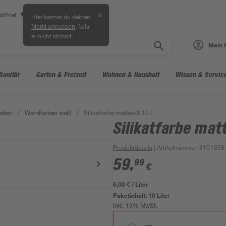
öffnet
✕
Hier kannst du deinen
, falls
Markt anpassen
er nicht stimmt.
Mein 
Sanitär
Garten & Freizeit
Wohnen & Haushalt
Wissen & Servic
arben
/
Wandfarben weiß
/
Silikatfarbe mattweiß 10 l
Silikatfarbe mat
Produktdetails
| Artikelnummer
:
8101658
59
,
99
€
6,00 € / Liter
Paketinhalt:
10 Liter
inkl. 19% MwSt.