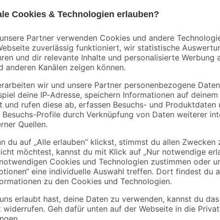
5 m
3
,
23
,
99
99
€
€
Können deine 4 Wände einen neuen
asis
von Wilckens Farben Gmbh einmal
nd Bakterien
weißen Farbton eine helle Atmosp
rend
Oberfläche. Du kannst mit ihrem I
Menge reicht bei einem einmalige
mineralische Untergründe mit der 
stilvolle Gestaltung!
Erfahre in unserem Ratgeber, wie
erhältlich. Achtung! Beim Sprühen können gefährliche lungengängige T