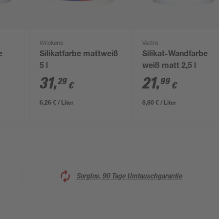
Wilckens
Vectra
e
Silikatfarbe mattweiß
Silikat-Wandfarbe
5 l
weiß matt 2,5 l
31
,
21
,
29
99
€
€
6,26 € / Liter
8,80 € / Liter
Sorglos, 90 Tage Umtauschgarantie