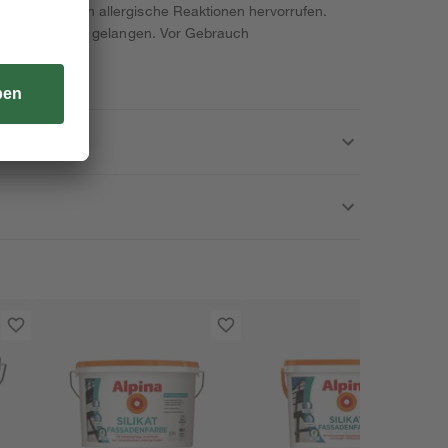
-on (3:1). Kann allergische Reaktionen hervorrufen.
ände von Kindern gelangen. Vor Gebrauch