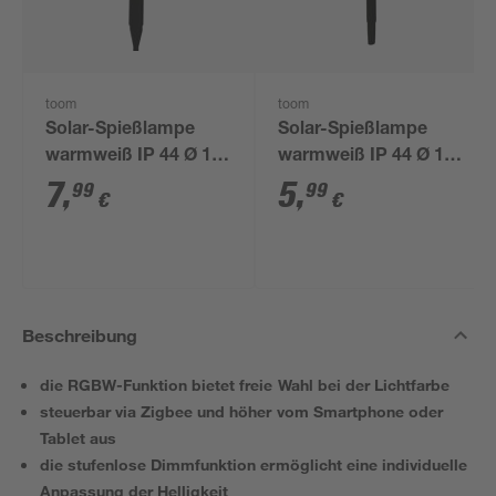
toom
toom
Solar-Spießlampe
Solar-Spießlampe
warmweiß IP 44 Ø 15
warmweiß IP 44 Ø 10
x 44 cm
x 39 cm
7
,
5
,
99
99
€
€
Beschreibung
die RGBW-Funktion bietet freie Wahl bei der Lichtfarbe
steuerbar via Zigbee und höher vom Smartphone oder
Tablet aus
die stufenlose Dimmfunktion ermöglicht eine individuelle
Anpassung der Helligkeit