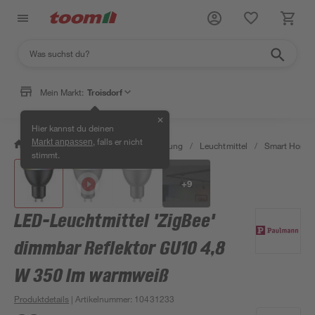
Mein Markt:
Troisdorf
✕
Hier kannst du deinen
, falls er nicht
Markt anpassen
/
Wohnen & Haushalt
/
Beleuchtung
/
Leuchtmittel
/
Smart Home 
stimmt.
+
9
LED-Leuchtmittel 'ZigBee'
dimmbar Reflektor GU10 4,8
W 350 lm warmweiß
Produktdetails
| Artikelnummer
:
10431233