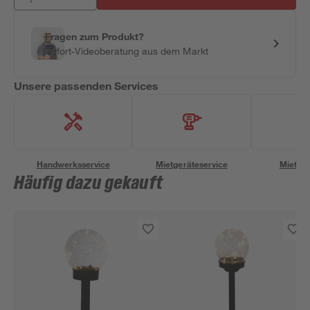
Fragen zum Produkt?
Sofort-Videoberatung aus dem Markt
Unsere passenden Services
Handwerksservice
Mietgeräteservice
Miettra
Häufig dazu gekauft