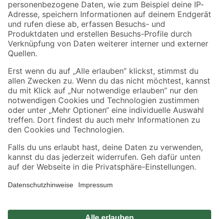
Zahlungsarten
Versandarten
Sicher einkaufen
Jetzt die toom-App herunterladen
Alle Preisangaben in EUR inkl. gesetzl. MwSt.. Die dargestellten Angebote sind unter
Umständen nicht in allen Märkten verfügbar. Die angegebenen Verfügbarkeiten beziehen
sich auf den unter "Mein Markt" ausgewählten toom Baumarkt. Alle Angebote und
Produkte nur solange der Vorrat reicht.
*Paketversand ab 59 € versandkostenfrei, gilt nicht für Artikel mit Speditionsversand, hier
fallen zusätzliche Versandkosten an.
Datenschutz
Privatsphäre
Impressum
AGB