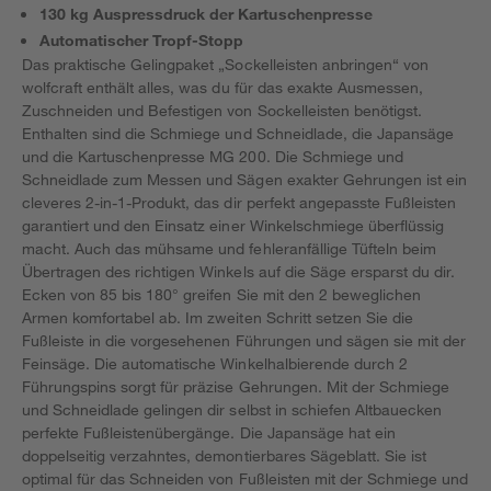
130 kg Auspressdruck der Kartuschenpresse
Automatischer Tropf-Stopp
Das praktische Gelingpaket „Sockelleisten anbringen“ von
wolfcraft enthält alles, was du für das exakte Ausmessen,
Zuschneiden und Befestigen von Sockelleisten benötigst.
Enthalten sind die Schmiege und Schneidlade, die Japansäge
und die Kartuschenpresse MG 200. Die Schmiege und
Schneidlade zum Messen und Sägen exakter Gehrungen ist ein
cleveres 2-in-1-Produkt, das dir perfekt angepasste Fußleisten
garantiert und den Einsatz einer Winkelschmiege überflüssig
macht. Auch das mühsame und fehleranfällige Tüfteln beim
Übertragen des richtigen Winkels auf die Säge ersparst du dir.
Ecken von 85 bis 180° greifen Sie mit den 2 beweglichen
Armen komfortabel ab. Im zweiten Schritt setzen Sie die
Fußleiste in die vorgesehenen Führungen und sägen sie mit der
Feinsäge. Die automatische Winkelhalbierende durch 2
Führungspins sorgt für präzise Gehrungen. Mit der Schmiege
und Schneidlade gelingen dir selbst in schiefen Altbauecken
perfekte Fußleistenübergänge. Die Japansäge hat ein
doppelseitig verzahntes, demontierbares Sägeblatt. Sie ist
optimal für das Schneiden von Fußleisten mit der Schmiege und