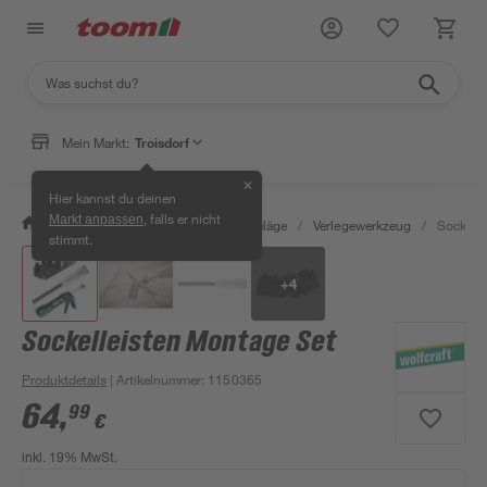
Mein Markt:
Troisdorf
✕
Hier kannst du deinen
, falls er nicht
Markt anpassen
/
Bauen & Renovieren
/
Bodenbeläge
/
Verlegewerkzeug
/
Sockelle
stimmt.
+
4
Sockelleisten Montage Set
Produktdetails
| Artikelnummer
:
1150365
64
,
99
€
inkl. 19% MwSt.