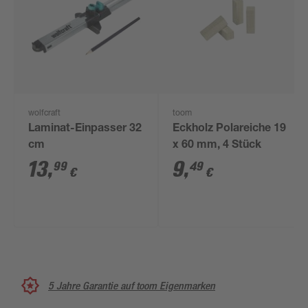
wolfcraft
toom
Laminat-Einpasser 32
Eckholz Polareiche 19
cm
x 60 mm, 4 Stück
13
,
9
,
99
49
€
€
5 Jahre Garantie auf toom Eigenmarken