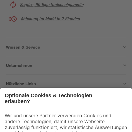
Sorglos, 90 Tage Umtauschgarantie
Abholung im Markt in 2 Stunden
Wissen & Service
Unternehmen
Nützliche Links
Bleib auf dem Laufenden mit unserem Newsletter
Der toom Newsletter: Keine Angebote und Aktionen mehr verpassen!
Zur Newsletter Anmeldung