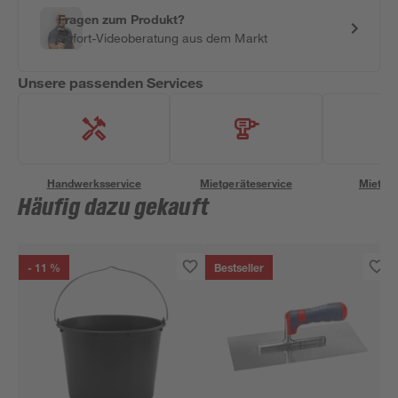
Fragen zum Produkt?
Sofort-Videoberatung aus dem Markt
Unsere passenden Services
Handwerksservice
Mietgeräteservice
Miettra
Häufig dazu gekauft
- 11 %
Bestseller