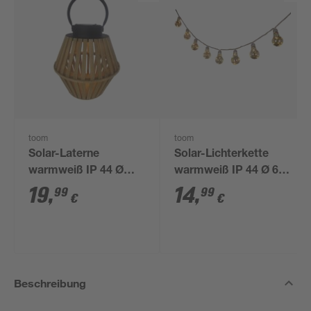
toom
toom
Solar-Laterne
Solar-Lichterkette
warmweiß IP 44 Ø
warmweiß IP 44 Ø 6 x
22,5 x 24 cm
10 cm
19
,
14
,
99
99
€
€
Beschreibung