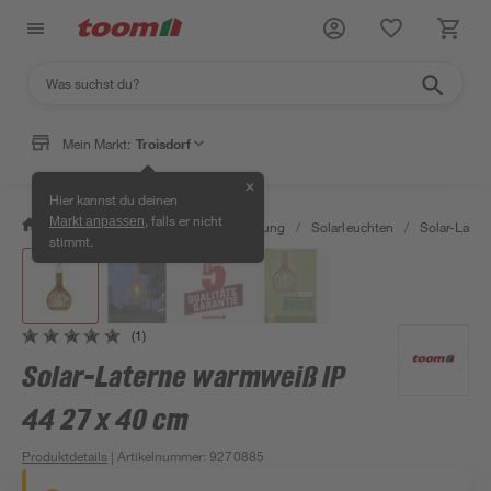
Mein Markt:
Troisdorf
✕
Hier kannst du deinen
, falls er nicht
Markt anpassen
/
Wohnen & Haushalt
/
Beleuchtung
/
Solarleuchten
/
Solar-Later
stimmt.
(1)
Solar-Laterne warmweiß IP
44 27 x 40 cm
Produktdetails
| Artikelnummer
:
9270885