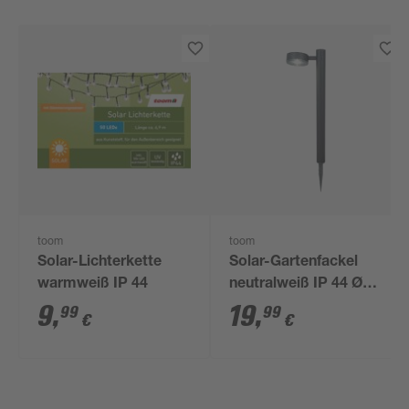
toom
toom
Solar-Lichterkette
Solar-Gartenfackel
warmweiß IP 44
neutralweiß IP 44 Ø
8,9 x 65 cm
9
,
19
,
99
99
€
€