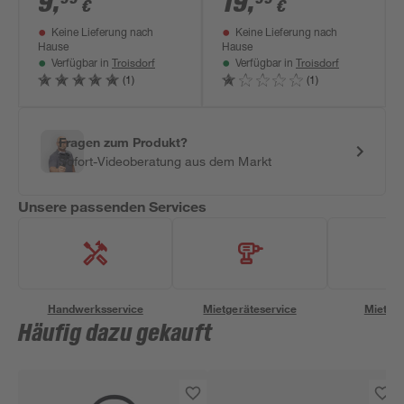
9
,
19
,
€
€
Keine Lieferung nach
Keine Lieferung nach
Hause
Hause
Troisdorf
Troisdorf
Verfügbar in
Verfügbar in
(1)
(1)
Fragen zum Produkt?
Sofort-Videoberatung aus dem Markt
Unsere passenden Services
Handwerksservice
Mietgeräteservice
Miettra
Häufig dazu gekauft