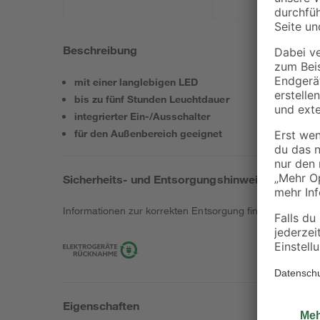
Beschreibung
mit einer langlebigen LED
bis zu fünf Stunden Leuchtdauer
integrierter Ein-/Ausschalter
für den Außenbereich geeignet
Sicherheits- und Entsorgungshinweise
Informationen zur korrekten Entsorgung findest du
hier
.
Eigenschaften