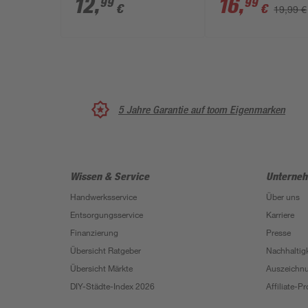
12
,
16
,
99
99
€
€
19,99 €
5 Jahre Garantie auf toom Eigenmarken
Wissen & Service
Unterne
Handwerksservice
Über uns
Entsorgungsservice
Karriere
Finanzierung
Presse
Übersicht Ratgeber
Nachhaltigk
Übersicht Märkte
Auszeichn
DIY-Städte-Index 2026
Affiliate-