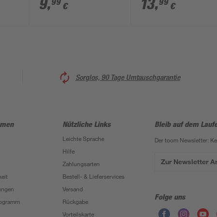
9
,
13
,
99
99
€
€
5,3 cm
Sorglos, 90 Tage Umtauschgarantie
hmen
Nützliche Links
Bleib auf dem Lauf
Leichte Sprache
Der toom Newsletter: K
Hilfe
Zur Newsletter 
Zahlungsarten
eit
Bestell- & Lieferservices
ungen
Versand
Folge uns
Programm
Rückgabe
Vorteilskarte