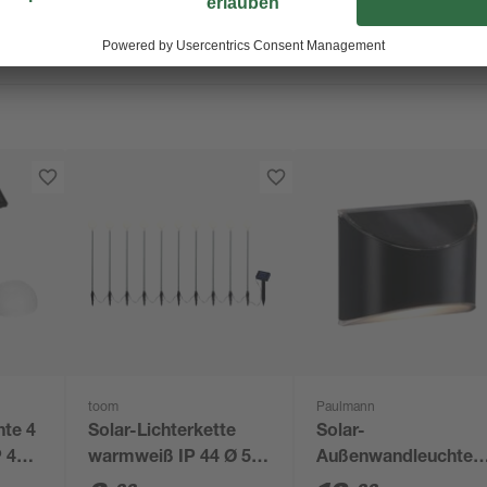
toom
Paulmann
hte 4
Solar-Lichterkette
Solar-
P 44
warmweiß IP 44 Ø 5 x
Außenwandleuchte
43 cm
'Elliot' 5 lm 10 x 8 x