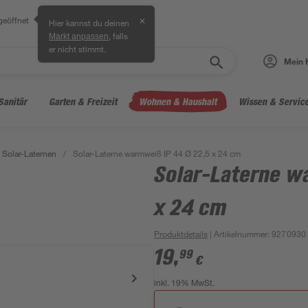
geöffnet
✕
Hier kannst du deinen
, falls
Markt anpassen
er nicht stimmt.
Mein 
Sanitär
Garten & Freizeit
Wohnen & Haushalt
Wissen & Servic
Solar-Laternen
/
Solar-Laterne warmweiß IP 44 Ø 22,5 x 24 cm
Solar-Laterne w
x 24 cm
Produktdetails
| Artikelnummer
:
9270930
19
,
99
€
inkl. 19% MwSt.