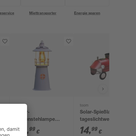
eservice
Miettransporter
Energie sparen
toom
toom
Solar-
Solar-Spießlampe
Außenstehlampe
tageslichtweiß IP 44
warmweiß 46 cm
Ø 10 x 15 cm
34
,
14
,
99
99
€
€