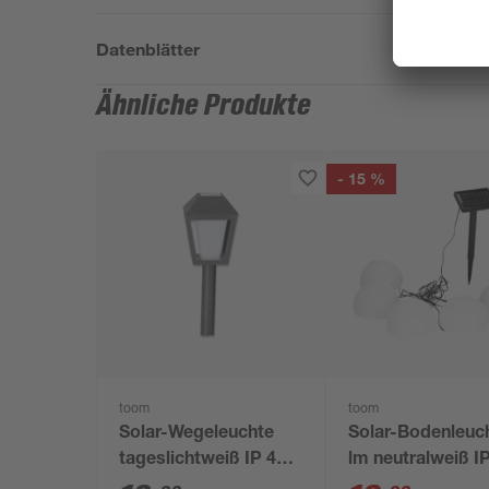
Datenblätter
Ähnliche Produkte
- 15 %
toom
toom
Solar-Wegeleuchte
Solar-Bodenleuc
tageslichtweiß IP 44
lm neutralweiß I
7,5 x 25 cm
Ø 15 x 9 cm