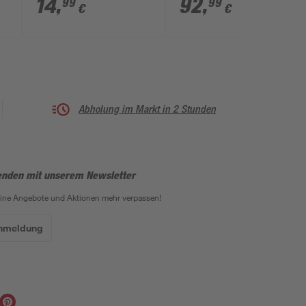
14
,
92
,
99
99
€
€
110,3 cm
Abholung im Markt in 2 Stunden
enden mit unserem Newsletter
eine Angebote und Aktionen mehr verpassen!
Anmeldung