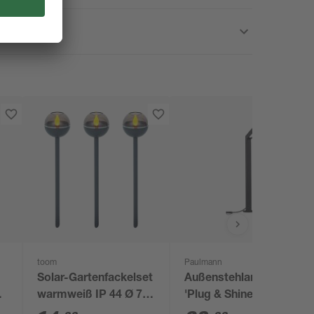
toom
Paulmann
Solar-Gartenfackelset
Außenstehlampe
warmweiß IP 44 Ø 7,4
'Plug & Shine' 450 lm
x 34,4 cm 3 Stück
warmweiß IP 65 4,7 x