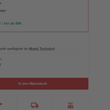
e
tage
 |
frei ab 59€
 mehr verfügbar
im
Markt
Troisdorf
e:
)
In den Warenkorb