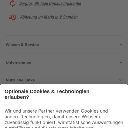
Sorglos, 90 Tage Umtauschgarantie
Abholung im Markt in 2 Stunden
Wissen & Service
Unternehmen
Nützliche Links
Bleib auf dem Laufenden mit unserem Newsletter
Der toom Newsletter: Keine Angebote und Aktionen mehr verpassen!
Zur Newsletter Anmeldung