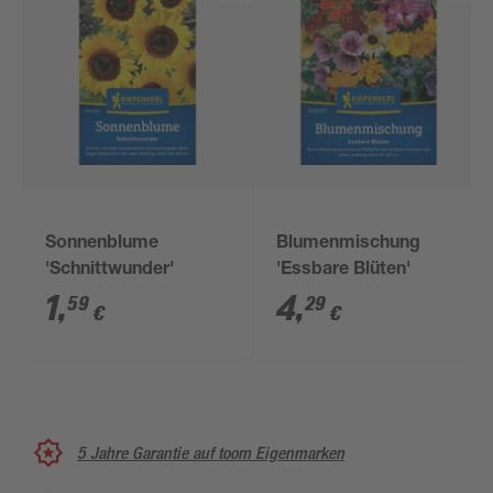
Sonnenblume
Blumenmischung
'Schnittwunder'
'Essbare Blüten'
1
,
4
,
59
29
€
€
5 Jahre Garantie auf toom Eigenmarken