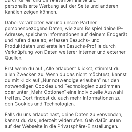
Folge uns
Zahlungsarten
Versandarten
Sicher einkaufen
Jetzt die toom-App herunterladen
Alle Preisangaben in EUR inkl. gesetzl. MwSt.. Die dargestellten Angebote sind unter
Umständen nicht in allen Märkten verfügbar. Die angegebenen Verfügbarkeiten beziehen
sich auf den unter "Mein Markt" ausgewählten toom Baumarkt. Alle Angebote und