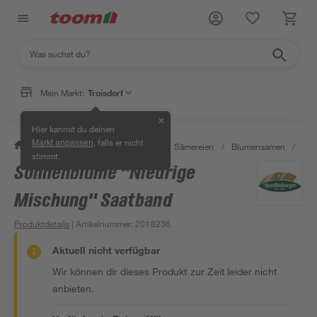
Mein Markt:
Troisdorf
✕
Hier kannst du deinen
, falls er nicht
Markt anpassen
/
Garten & Freizeit
/
Pflanzen
/
Sämereien
/
Blumensamen
/
Son
stimmt.
Sonnenblume "Niedrige
Mischung" Saatband
Produktdetails
| Artikelnummer
:
2018236
Aktuell nicht verfügbar
Wir können dir dieses Produkt zur Zeit leider nicht
anbieten.