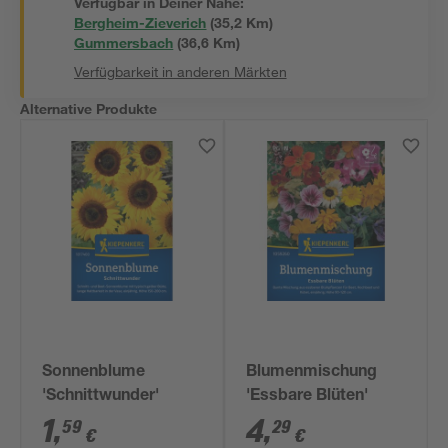
Verfügbar in Deiner Nähe:
Bergheim-Zieverich
(
35,2
 Km)
Gummersbach
(
36,6
 Km)
Verfügbarkeit in anderen Märkten
Alternative Produkte
Sonnenblume
Blumenmischung
'Schnittwunder'
'Essbare Blüten'
1
,
4
,
59
29
€
€