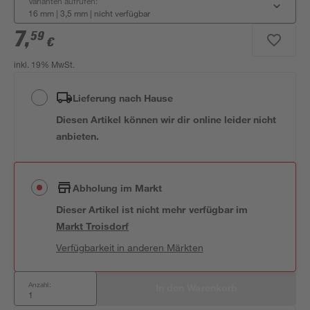
Varianten aufrufen:
16 mm | 3,5 mm
|
nicht verfügbar
7
,
59
€
inkl. 19% MwSt.
Lieferung nach Hause
Diesen Artikel können wir dir online leider nicht
anbieten.
Abholung im Markt
Dieser Artikel ist nicht mehr verfügbar
im
Markt
Troisdorf
Verfügbarkeit in anderen Märkten
Anzahl:
In den Warenkorb