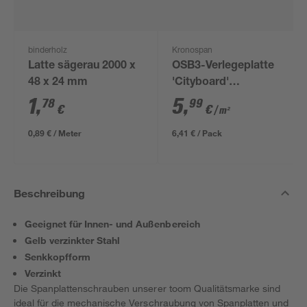
binderholz
Kronospan
Latte sägerau 2000 x
OSB3-Verlegeplatte
48 x 24 mm
'Cityboard'
ungeschliffen 1690 x
1
,
5
,
78
99
€
€
/ m²
634 x 12 mm
0,89 € / Meter
6,41 € / Pack
Beschreibung
Geeignet für Innen- und Außenbereich
Gelb verzinkter Stahl
Senkkopfform
Verzinkt
Die Spanplattenschrauben unserer toom Qualitätsmarke sind
ideal für die mechanische Verschraubung von Spanplatten und