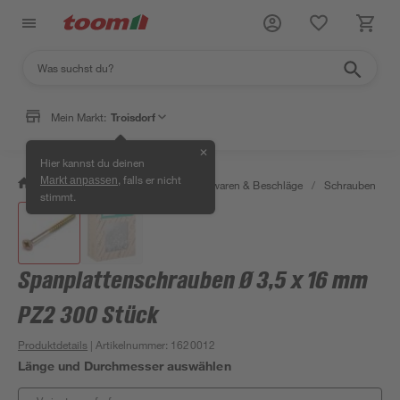
Mein Markt:
Troisdorf
✕
Hier kannst du deinen
, falls er nicht
Markt anpassen
/
Werkstatt & Maschinen
/
Eisenwaren & Beschläge
/
Schrauben
/
stimmt.
Spanplattenschrauben Ø 3,5 x 16 mm
PZ2 300 Stück
Produktdetails
| Artikelnummer
:
1620012
Länge und Durchmesser auswählen