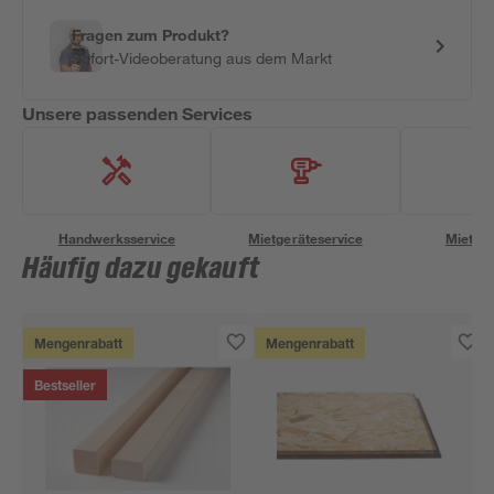
Fragen zum Produkt?
Sofort-Videoberatung aus dem Markt
Unsere passenden Services
Handwerksservice
Mietgeräteservice
Miettra
Häufig dazu gekauft
Mengenrabatt
Mengenrabatt
Bestseller