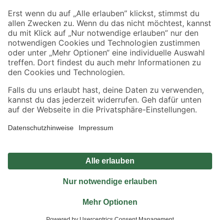
Sicher einkaufen
Jetzt die toom-App herunterladen
Alle Preisangaben in EUR inkl. gesetzl. MwSt.. Die dargestellten Angebote sind unter
Umständen nicht in allen Märkten verfügbar. Die angegebenen Verfügbarkeiten beziehen
sich auf den unter "Mein Markt" ausgewählten toom Baumarkt. Alle Angebote und
Produkte nur solange der Vorrat reicht.
*Paketversand ab 59 € versandkostenfrei, gilt nicht für Artikel mit Speditionsversand, hier
fallen zusätzliche Versandkosten an.
Datenschutz
Privatsphäre
Impressum
AGB
Nutzungsbedingungen
Widerrufsrecht
Vertrag widerrufen
Barrierefreiheit
© 2026 toom Baumarkt GmbH