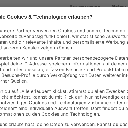
Handwerksservice
Mietgerät
Mengenrabatt
Mengenrabatt
Bestseller
binderholz
Kronospan
tte
Rahmen sägerau
OSB3-Verlegeplatte
2000 x 58 x 38 mm
'Cityboard'
90 x
ungeschliffen 1690 x
3
,
7
,
98
59
€
€
/ m²
634 x 15 mm
1,99 € / Meter
8,12 € / Pack