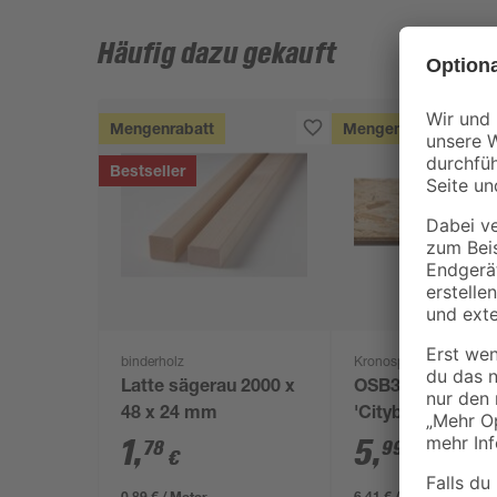
Häufig dazu gekauft
Mengenrabatt
Mengenrabatt
Bestseller
binderholz
Kronospan
Latte sägerau 2000 x
OSB3-Verlegepla
48 x 24 mm
'Cityboard'
ungeschliffen 16
1
,
5
,
78
99
€
€
/ m²
634 x 12 mm
0,89 € / Meter
6,41 € / Pack