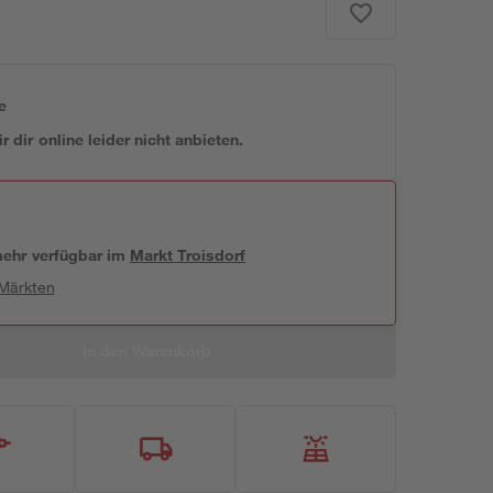
e
 dir online leider nicht anbieten.
 mehr verfügbar
im
Markt
Troisdorf
 Märkten
In den Warenkorb