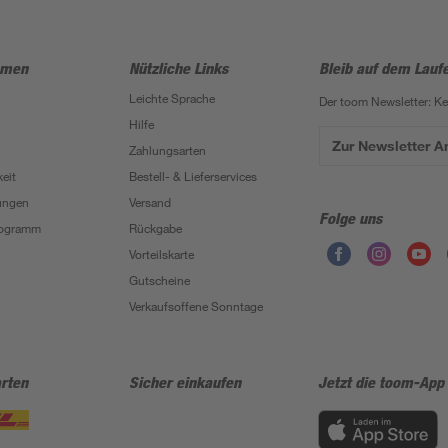
hmen
Nützliche Links
Bleib auf dem Lauf
Leichte Sprache
Der toom Newsletter: K
Hilfe
Zur Newsletter 
Zahlungsarten
eit
Bestell- & Lieferservices
ungen
Versand
Folge uns
Programm
Rückgabe
Vorteilskarte
Gutscheine
Verkaufsoffene Sonntage
rten
Sicher einkaufen
Jetzt die toom-App