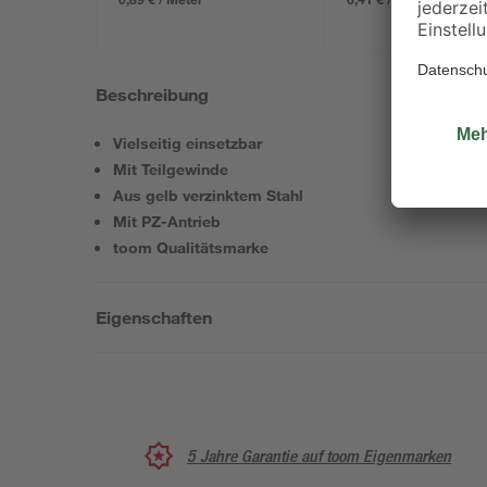
Beschreibung
Vielseitig einsetzbar
Mit Teilgewinde
Aus gelb verzinktem Stahl
Mit PZ-Antrieb
toom Qualitätsmarke
Eigenschaften
5 Jahre Garantie auf toom Eigenmarken