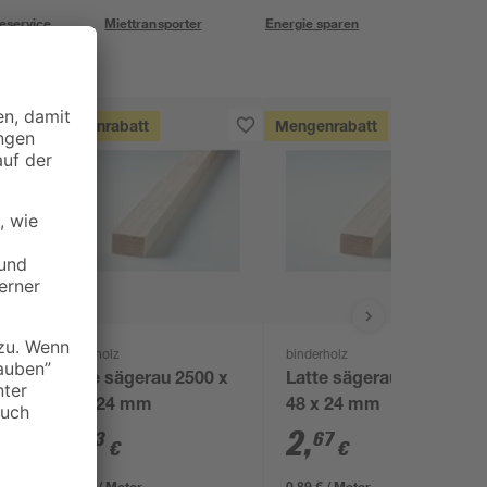
eservice
Miettransporter
Energie sparen
Mengenrabatt
Mengenrabatt
binderholz
binderholz
Latte sägerau 2500 x
Latte sägerau 3000 x
48 x 24 mm
48 x 24 mm
2
,
2
,
23
67
€
€
0,89 € / Meter
0,89 € / Meter