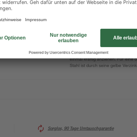
Setzen Sie auf unsere Spanplatten
passt sich Ihrem Werkstück an und
Teilgewinde können Sie die Schra
einmal kräftig anziehen. Für eine
Stahl ist durch seine gelbe Verzin
Sorglos, 90 Tage Umtauschgarantie