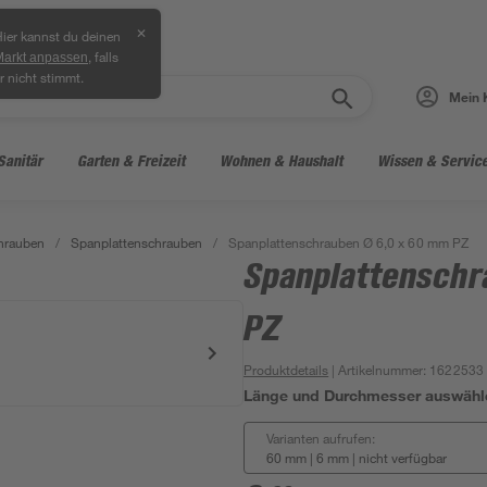
✕
ier kannst du deinen
, falls
Markt anpassen
r nicht stimmt.
Mein 
Sanitär
Garten & Freizeit
Wohnen & Haushalt
Wissen & Servic
hrauben
/
Spanplattenschrauben
/
Spanplattenschrauben Ø 6,0 x 60 mm PZ
Spanplattenschr
PZ
Produktdetails
| Artikelnummer
:
1622533
Länge und Durchmesser auswähl
Varianten aufrufen:
60 mm | 6 mm
|
nicht verfügbar