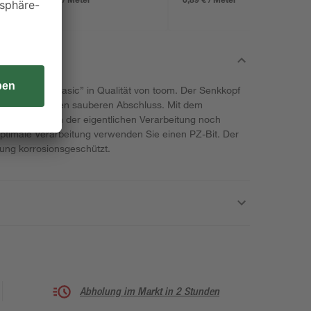
schrauben "Basic” in Qualität von toom. Der Senkkopf
 sorgt für einen sauberen Abschluss. Mit dem
ube auch nach der eigentlichen Verarbeitung noch
 optimale Verarbeitung verwenden Sie einen PZ-Bit. Der
kung korrosionsgeschützt.
Abholung im Markt in 2 Stunden