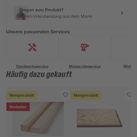
Fragen zum Produkt?
Sofort-Videoberatung aus dem Markt
Unsere passenden Services
Handwerksservice
Mietgeräteservice
Miettra
Häufig dazu gekauft
Mengenrabatt
Mengenrabatt
Bestseller