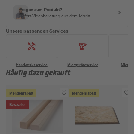
Fragen zum Produkt?
Sofort-Videoberatung aus dem Markt
Unsere passenden Services
Handwerksservice
Mietgeräteservice
Miettra
Häufig dazu gekauft
Mengenrabatt
Mengenrabatt
Bestseller