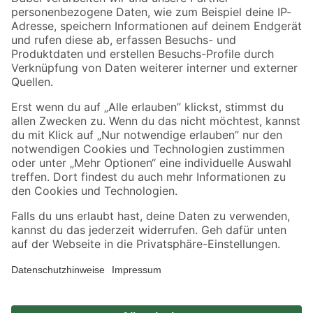
Zahlungsarten
Versandarten
Sicher einkaufen
Jetzt die toom-App herunterladen
Alle Preisangaben in EUR inkl. gesetzl. MwSt.. Die dargestellten Angebote sind unter
Umständen nicht in allen Märkten verfügbar. Die angegebenen Verfügbarkeiten beziehen
sich auf den unter "Mein Markt" ausgewählten toom Baumarkt. Alle Angebote und
Produkte nur solange der Vorrat reicht.
*Paketversand ab 59 € versandkostenfrei, gilt nicht für Artikel mit Speditionsversand, hier
fallen zusätzliche Versandkosten an.