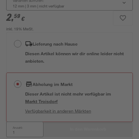
Varianten aufrufen:
12 mm | 3 mm
|
nicht verfügbar
2
,
59
€
inkl. 19% MwSt.
Lieferung nach Hause
Diesen Artikel können wir dir online leider nicht
anbieten.
Abholung im Markt
Dieser Artikel ist nicht mehr verfügbar
im
Markt
Troisdorf
Verfügbarkeit in anderen Märkten
Anzahl:
In den Warenkorb