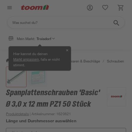
Mein Markt:
Troisdorf
✕
Hier kannst du deinen
, falls er nicht
Markt anpassen
/
Werkstatt & Maschinen
/
Eisenwaren & Beschläge
/
Schrauben
/
stimmt.
Spanplattenschrauben 'Basic'
Ø 3,0 x 12 mm PZ1 50 Stück
Produktdetails
| Artikelnummer
:
1620621
Länge und Durchmesser auswählen