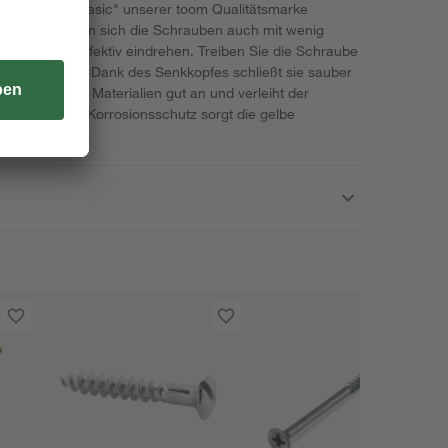
nschrauben "Basic" unserer toom Qualitätsmarke
gewinde lassen sich die Schrauben auch mit wenig
Vorbohren effektiv eindrehen. Treiben Sie die Schraube
erkstück ein. Dank des Senkkopfes schließt sie sauber
inde zieht die Materialien gut an und verleiht der
t. Für erhöhten Korrosionsschutz sorgt die gelbe
s.