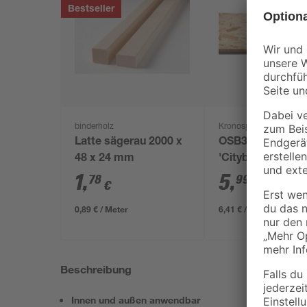
Bestseller
binderholz
Kronospan
Latte sägerau 2000 x
OSB3-Verlegepla
48 x 24 mm
'Cityboard'
ungeschliffen 16
1
,
5
,
78
99
€
€
/ m²
634 x 12 mm
0,89 € / Meter
6,41 € / Pack
Beschreibung
Innen und außen anwendbar