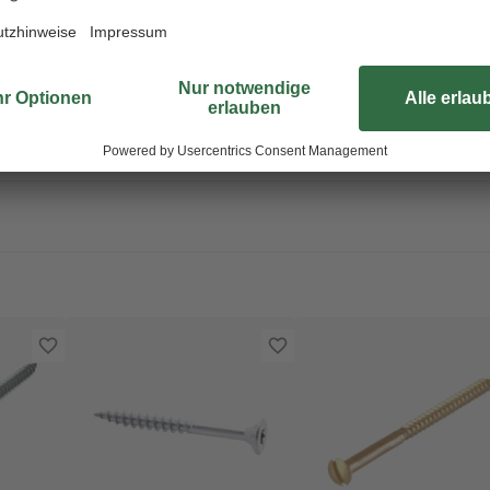
Sie besonders gut die Spanplatte
verwenden. Mit dem scharfen Voll
Kraftanstrengung und ohne großes 
mit einem Innensechskant in das W
mit der Oberfläche ab. Das Teilgew
Konstruktion zusätzliche Stabilitä
Verzinkung des verarbeiteten Stahl