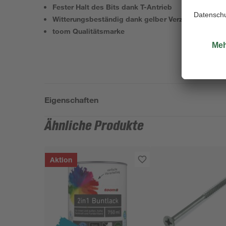
Fester Halt des Bits dank T-Antrieb
Witterungsbeständig dank gelber Verzinkung
toom Qualitätsmarke
Eigenschaften
Ähnliche Produkte
Aktion