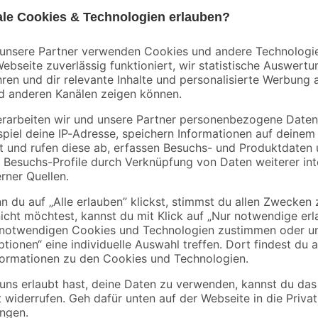
Bestseller
binderholz
binderholz
tte
Rahmen sägerau
Latte sägerau 2500 
2000 x 58 x 38 mm
48 x 24 mm
90 x
3
,
2
,
98
23
€
€
1,99 € / Meter
0,89 € / Meter
Für das Anbringen von Scharniere