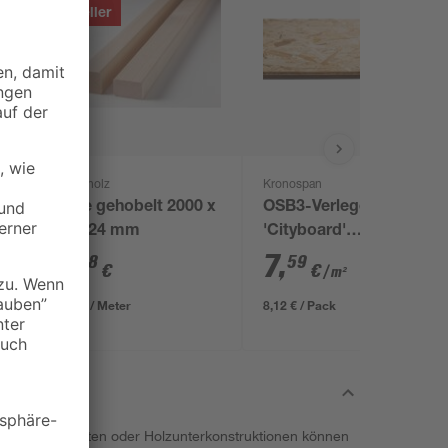
Bestseller
binderholz
Kronospan
x
Latte gehobelt 2000 x
OSB3-Verlegeplatte
44 x 24 mm
'Cityboard'
ungeschliffen 1690 x
3
,
7
,
98
59
€
€
/ m²
634 x 15 mm
1,99 € / Meter
8,12 € / Pack
n an Spanplatten oder Holzunterkonstruktionen können