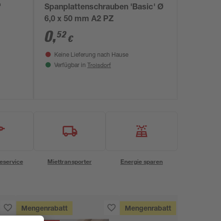
'
Spanplattenschrauben 'Basic' Ø
6,0 x 50 mm A2 PZ
0
,
52
€
Keine Lieferung nach Hause
Troisdorf
Verfügbar in
eservice
Miettransporter
Energie sparen
Mengenrabatt
Mengenrabatt