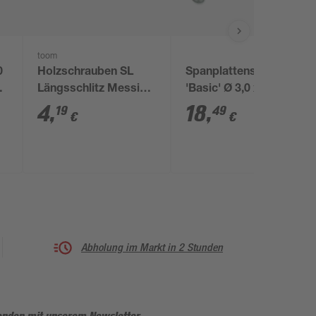
toom
0
Holzschrauben SL
Spanplattenschrauben
 8
Längsschlitz Messing
'Basic' Ø 3,0 x 20 mm
verchromt 3,0 x 20
TX 300 Stück
4
,
18
,
19
49
€
€
mm 8 Stück
Abholung im Markt in 2 Stunden
enden mit unserem Newsletter