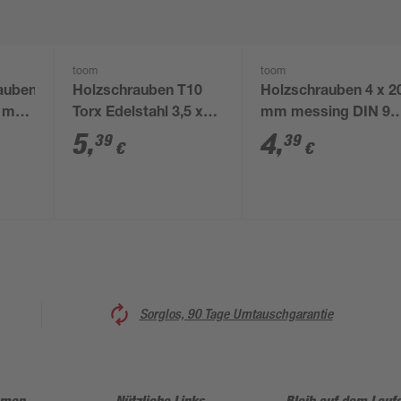
toom
toom
auben
Holzschrauben T10
Holzschrauben 4 x 2
50 mm
Torx Edelstahl 3,5 x
mm messing DIN 95
40 mm 10 Stück
Stück
5
,
4
,
39
39
€
€
Sorglos, 90 Tage Umtauschgarantie
hmen
Nützliche Links
Bleib auf dem Lauf