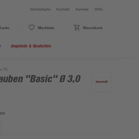
Vorteilskarte
Kontakt
Karriere
Hilfe
Konto
Merkliste
Warenkorb
e
Angebote & Neuheiten
mm TX
auben "Basic" Ø 3,0
en