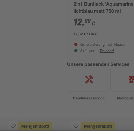
2in1 Buntlack 'Aquamarine
lichtblau matt 750 ml
12
,
99
€
17,32 € / Liter
Keine Lieferung nach Hause
Troisdorf
Verfügbar in
Unsere passenden Services
Handwerksservice
Mietgerät
Mengenrabatt
Mengenrabatt