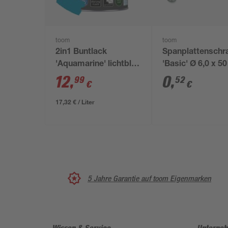
toom
toom
2in1 Buntlack
Spanplattenschr
'Aquamarine' lichtblau
'Basic' Ø 6,0 x 
matt 750 ml
A2 PZ
12
,
0
,
99
52
€
€
17,32 € / Liter
5 Jahre Garantie auf toom Eigenmarken
Wissen & Service
Unterne