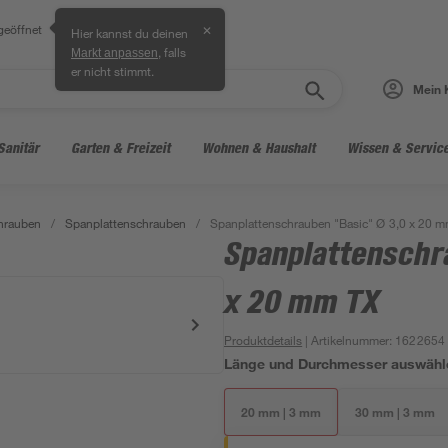
geöffnet
✕
Hier kannst du deinen
, falls
Markt anpassen
er nicht stimmt.
Mein 
Sanitär
Garten & Freizeit
Wohnen & Haushalt
Wissen & Servic
hrauben
/
Spanplattenschrauben
/
Spanplattenschrauben "Basic" Ø 3,0 x 20 
Spanplattenschr
x 20 mm TX
Produktdetails
| Artikelnummer
:
1622654
Länge und Durchmesser auswähl
20 mm | 3 mm
30 mm | 3 mm