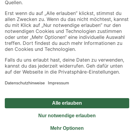
Sicher einkaufen
Jetzt die toom-App herunterladen
Alle Preisangaben in EUR inkl. gesetzl. MwSt.. Die dargestellten Angebote sind unter
Umständen nicht in allen Märkten verfügbar. Die angegebenen Verfügbarkeiten beziehen
sich auf den unter "Mein Markt" ausgewählten toom Baumarkt. Alle Angebote und
Produkte nur solange der Vorrat reicht.
*Paketversand ab 59 € versandkostenfrei, gilt nicht für Artikel mit Speditionsversand, hier
fallen zusätzliche Versandkosten an.
Datenschutz
Privatsphäre
Impressum
AGB
Nutzungsbedingungen
Widerrufsrecht
Vertrag widerrufen
Barrierefreiheit
© 2026 toom Baumarkt GmbH