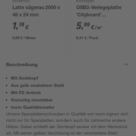
binderholz
Kronospan
Latte sägerau 2000 x
OSB3-Verlegeplatte
48 x 24 mm
'Cityboard'
ungeschliffen 1690 x
1
,
5
,
78
99
€
€
/ m²
634 x 12 mm
0,89 € / Meter
6,41 € / Pack
Beschreibung
Mit Senkkopf
Aus gelb verzinktem Stahl
Mit PZ-Antrieb
Vielseitig einsetzbar
toom Qualitätsmarke
Unsere Spanplattenschrauben in Qualität von toom eignen sich
nicht nur für Spanplatten, sondern auch für zahlreiche andere
Hölzer. Dabei schließt der Senkkopf sauber mit dem Werkstück
ab. Mit seiner gelben Verzinkung ist der verarbeitete Stahl