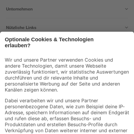
Unternehmen
Nützliche Links
Bleib auf dem Laufenden mit unserem Newsletter
Der toom Newsletter: Keine Angebote und Aktionen mehr verpassen!
Zur Newsletter Anmeldung
Folge uns
Zahlungsarten
Versandarten