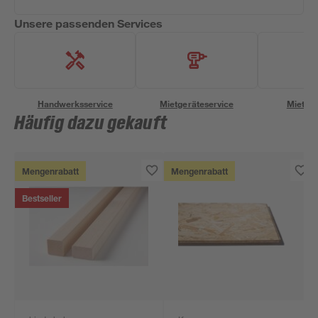
Unsere passenden Services
Handwerksservice
Mietgeräteservice
Miettra
Häufig dazu gekauft
Mengenrabatt
Mengenrabatt
Bestseller