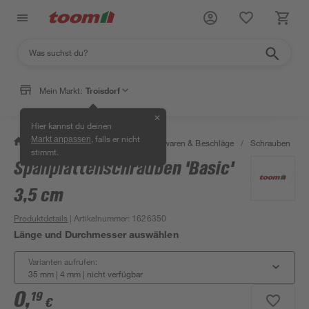
Mein Markt:
Troisdorf
✕
Hier kannst du deinen
, falls er nicht
Markt anpassen
/
Werkstatt & Maschinen
/
Eisenwaren & Beschläge
/
Schrauben
/
stimmt.
Spanplattenschrauben 'Basic'
3,5 cm
Produktdetails
| Artikelnummer
:
1626350
Länge und Durchmesser auswählen
Varianten aufrufen:
35 mm | 4 mm
|
nicht verfügbar
0
,
19
€