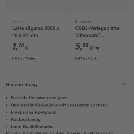
binderholz
Kronospan
Latte sägerau 2000 x
OSB3-Verlegeplatte
48 x 24 mm
'Cityboard'
ungeschliffen 1690 x
1
,
5
,
78
99
€
€
/ m²
634 x 12 mm
0,89 € / Meter
6,41 € / Pack
Beschreibung
Für viele Holzarten geeignet
Optimal für Werkstücke mit gestanzten Löchern
Praktischer PZ-Antrieb
Rostbeständig
toom Qualitätsmarke
Mit den Spanplattenschrauben unserer bewährten toom