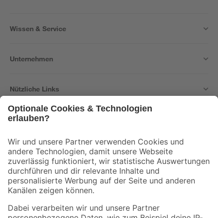
Wissen & Service
Unternehmen
Nützliche Links
Bleib auf dem Laufenden mit unserem Newsletter
Der toom Newsletter: Keine Angebote und Aktionen mehr verpassen!
Zur Newsletter Anmeldung
Folge uns