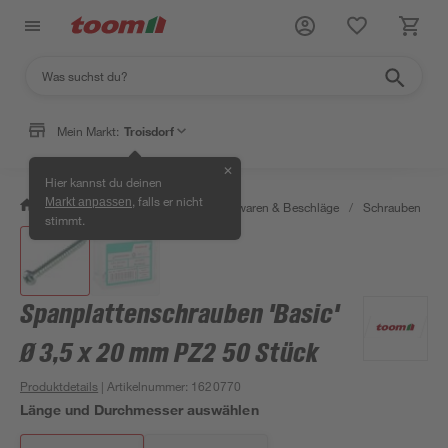
Mein Markt:
Troisdorf
✕
Hier kannst du deinen
, falls er nicht
Markt anpassen
/
Werkstatt & Maschinen
/
Eisenwaren & Beschläge
/
Schrauben
/
stimmt.
Spanplattenschrauben 'Basic'
Ø 3,5 x 20 mm PZ2 50 Stück
Produktdetails
| Artikelnummer
:
1620770
Länge und Durchmesser auswählen