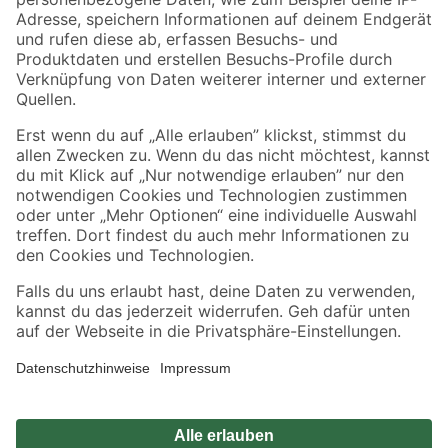
Zahlungsarten
Versandarten
Sicher einkaufen
Jetzt die toom-App herunterladen
Alle Preisangaben in EUR inkl. gesetzl. MwSt.. Die dargestellten Angebote sind unter
Umständen nicht in allen Märkten verfügbar. Die angegebenen Verfügbarkeiten beziehen
sich auf den unter "Mein Markt" ausgewählten toom Baumarkt. Alle Angebote und
Produkte nur solange der Vorrat reicht.
*Paketversand ab 59 € versandkostenfrei, gilt nicht für Artikel mit Speditionsversand, hier
fallen zusätzliche Versandkosten an.
Datenschutz
Privatsphäre
Impressum
AGB