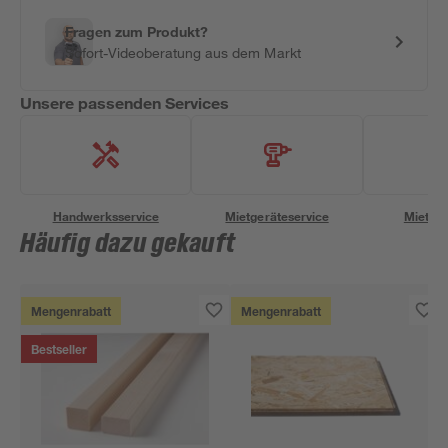
Fragen zum Produkt?
Sofort-Videoberatung aus dem Markt
Unsere passenden Services
Handwerksservice
Mietgeräteservice
Miettra
Häufig dazu gekauft
Mengenrabatt
Mengenrabatt
Bestseller