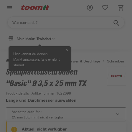
Mein Markt:
Troisdorf
✕
Hier kannst du deinen
, falls er nicht
Markt anpassen
/
Werkstatt & Maschinen
/
Eisenwaren & Beschläge
/
Schrauben
/
stimmt.
Spanplattenschrauben
"Basic" Ø 3,5 x 25 mm TX
Produktdetails
| Artikelnummer
:
1622698
Länge und Durchmesser auswählen
Varianten aufrufen:
25 mm | 3,5 mm
|
nicht verfügbar
Aktuell nicht verfügbar