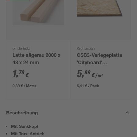
binderholz
Kronospan
Latte sägerau 2000 x
OSB3-Verlegeplatte
48 x 24 mm
'Cityboard'
ungeschliffen 1690 x
1
,
5
,
78
99
€
€
/ m²
634 x 12 mm
0,89 € / Meter
6,41 € / Pack
Beschreibung
Mit Senkkopf
Mit Torx-Antrieb