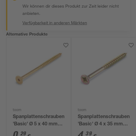
Wir können dir dieses Produkt zur Zeit leider nicht
anbieten.
Verfügbarkeit in anderen Märkten
Alternative Produkte
toom
toom
Spanplattenschrauben
Spanplattenschrauben
'Basic' Ø 5 x 40 mm
'Basic' Ø 4 x 35 mm
TX
PZ2 50 Stück
0
,
4
,
29
39