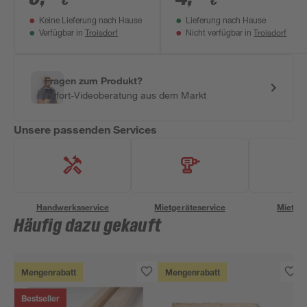
€
€
Keine Lieferung nach Hause
Lieferung nach Hause
Troisdorf
Troisdorf
Verfügbar in
Nicht verfügbar in
Fragen zum Produkt?
Sofort-Videoberatung aus dem Markt
Unsere passenden Services
Handwerksservice
Mietgeräteservice
Miettra
Häufig dazu gekauft
Mengenrabatt
Mengenrabatt
Bestseller