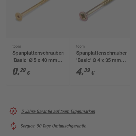
toom
toom
Spanplattenschrauben
Spanplattenschrauben
'Basic' Ø 5 x 40 mm
'Basic' Ø 4 x 35 mm
TX
PZ2 50 Stück
0
,
4
,
29
39
€
€
5 Jahre Garantie auf toom Eigenmarken
Sorglos, 90 Tage Umtauschgarantie