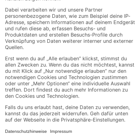
Folge uns
Zahlungsarten
Versandarten
Sicher einkaufen
Jetzt die toom-App herunterladen
Alle Preisangaben in EUR inkl. gesetzl. MwSt.. Die dargestellten Angebote sind unter
Umständen nicht in allen Märkten verfügbar. Die angegebenen Verfügbarkeiten beziehen
sich auf den unter "Mein Markt" ausgewählten toom Baumarkt. Alle Angebote und
Produkte nur solange der Vorrat reicht.
*Paketversand ab 59 € versandkostenfrei, gilt nicht für Artikel mit Speditionsversand, hier
fallen zusätzliche Versandkosten an.