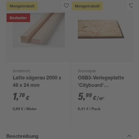
Mengenrabatt
Mengenrabatt
Bestseller
binderholz
Kronospan
Latte sägerau 2000 x
OSB3-Verlegeplatte
48 x 24 mm
'Cityboard'
ungeschliffen 1690 x
1
,
5
,
78
99
€
€
/ m²
634 x 12 mm
0,89 € / Meter
6,41 € / Pack
Beschreibung