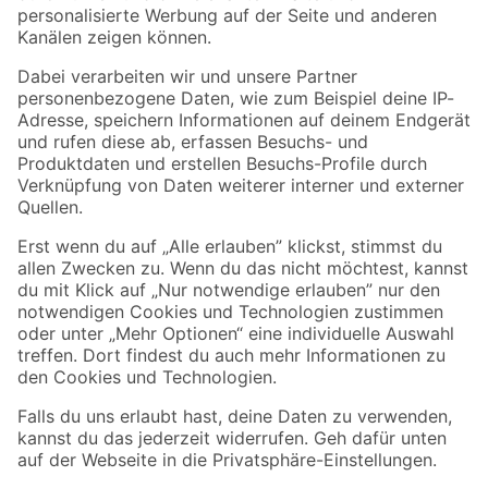
Folge uns
Zahlungsarten
Versandarten
Sicher einkaufen
Jetzt die toom-App herunterladen
Alle Preisangaben in EUR inkl. gesetzl. MwSt.. Die dargestellten Angebote sind unter
Umständen nicht in allen Märkten verfügbar. Die angegebenen Verfügbarkeiten beziehen
sich auf den unter "Mein Markt" ausgewählten toom Baumarkt. Alle Angebote und