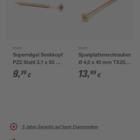
toom
toom
Supernägel Senkkopf
Spanplattenschrauben
PZ2 Stahl 3,1 x 50 mm
Ø 4,0 x 40 mm TX20
125 Stück
200 Stück
9
,
13
,
29
99
€
€
5 Jahre Garantie auf toom Eigenmarken