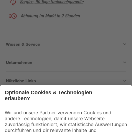
Sorglos, 90 Tage Umtauschgarantie
Abholung im Markt in 2 Stunden
Wissen & Service
Unternehmen
Nützliche Links
Bleib auf dem Laufenden mit unserem Newsletter
Der toom Newsletter: Keine Angebote und Aktionen mehr verpassen!
Zur Newsletter Anmeldung