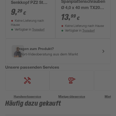
Spanplattenschrauben
Senkkopf PZ2 Stahl
Ø 4,0 x 40 mm TX20
3,1 x 50 mm 125
9
,
29
€
200 Stück
13
,
Stück
99
€
Keine Lieferung nach
Hause
Keine Lieferung nach Hause
Troisdorf
Verfügbar in
Troisdorf
Verfügbar in
Fragen zum Produkt?
Sofort-Videoberatung aus dem Markt
Unsere passenden Services
Handwerksservice
Mietgeräteservice
Miettra
Häufig dazu gekauft