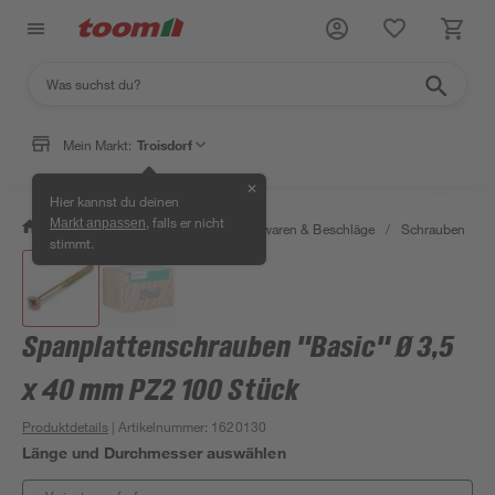
Mein Markt:
Troisdorf
✕
Hier kannst du deinen
, falls er nicht
Markt anpassen
/
Werkstatt & Maschinen
/
Eisenwaren & Beschläge
/
Schrauben
/
stimmt.
Spanplattenschrauben "Basic" Ø 3,5
x 40 mm PZ2 100 Stück
Produktdetails
| Artikelnummer
:
1620130
Länge und Durchmesser auswählen