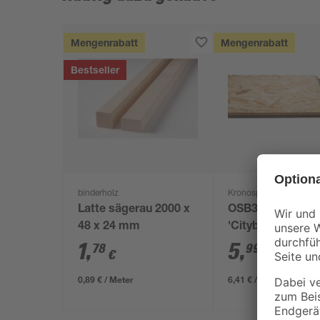
Mengenrabatt
Mengenrabatt
Bestseller
binderholz
Kronospan
Latte sägerau 2000 x
OSB3-Verlegepla
48 x 24 mm
'Cityboard'
ungeschliffen 16
1
,
5
,
78
99
€
€
/ m²
634 x 12 mm
0,89 € / Meter
6,41 € / Pack