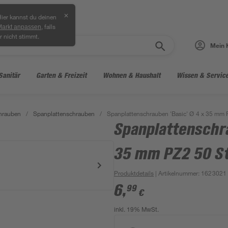
✕
ier kannst du deinen
, falls
Markt anpassen
r nicht stimmt.
Mein 
Sanitär
Garten & Freizeit
Wohnen & Haushalt
Wissen & Servic
hrauben
/
Spanplattenschrauben
/
Spanplattenschrauben 'Basic' Ø 4 x 35 mm 
Spanplattenschra
35 mm PZ2 50 S
Produktdetails
| Artikelnummer
:
1623021
6
,
99
€
inkl. 19% MwSt.