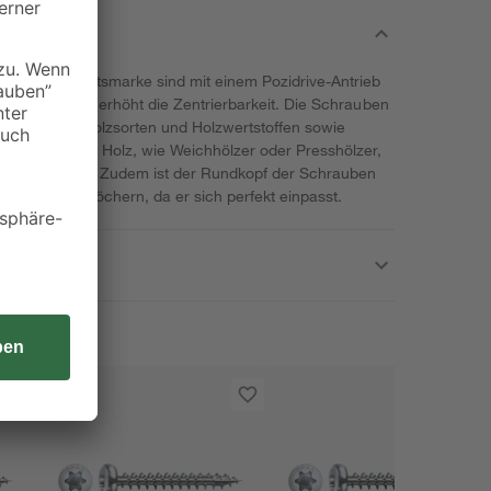
 toom Qualitätsmarke sind mit einem Pozidrive-Antrieb
 Eindrehen und erhöht die Zentrierbarkeit. Die Schrauben
on fast allen Holzsorten und Holzwertstoffen sowie
 bearbeitendes Holz, wie Weichhölzer oder Presshölzer,
en verarbeiten. Zudem ist der Rundkopf der Schrauben
t gestanzten Löchern, da er sich perfekt einpasst.