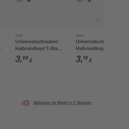
Spax
Spax
Universalschrauben
Universalschrauben
Halbrundkopf T-Star
Halbrundkopf T-Star
plus T20 Stahl Ø 4 x
plus T20 Stahl Ø 3,5 x
3
,
3
,
69
19
€
€
30 mm 16 Stück
16 mm 20 Stück
Abholung im Markt in 2 Stunden