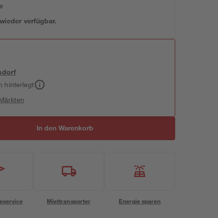
e
 wieder verfügbar.
sdorf
h hinterlegt
 Märkten
In den Warenkorb
eservice
Miettransporter
Energie sparen