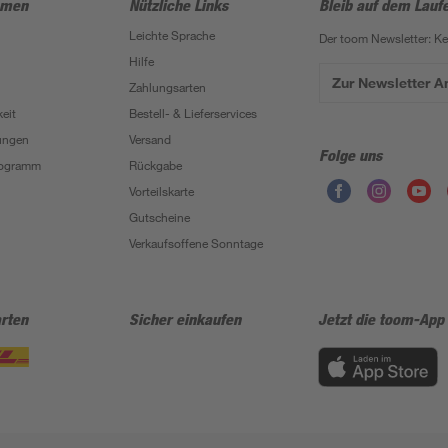
hmen
Nützliche Links
Bleib auf dem Lauf
Leichte Sprache
Der toom Newsletter: K
Hilfe
Zur Newsletter 
Zahlungsarten
eit
Bestell- & Lieferservices
ungen
Versand
Folge uns
Programm
Rückgabe
Vorteilskarte
Gutscheine
Verkaufsoffene Sonntage
rten
Sicher einkaufen
Jetzt die toom-App