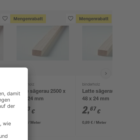
Mengenrabatt
Mengenrabatt
binderholz
binderholz
x
Latte sägerau 2500 x
Latte sägerau 3000 x
48 x 24 mm
48 x 24 mm
2
,
2
,
23
67
€
€
0,89 € / Meter
0,89 € / Meter