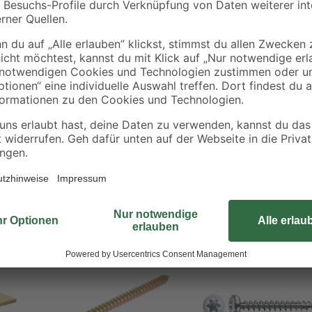
Die Spanplattenschrauben unserer
gearbeitet. Dieser erleichtert das
eignen sich für die Verarbeitung v
Kunststoffarten. Selbst schwer zu
lassen sich mit den Stahlschraub
optimal geeignet für Materialen mi