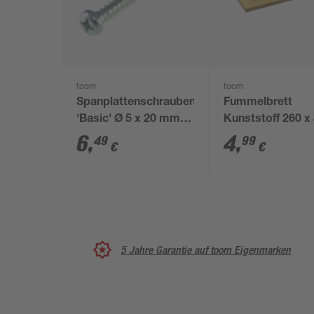
toom
toom
Spanplattenschrauben
Fummelbrett
'Basic' Ø 5 x 20 mm
Kunststoff 260 x
PZ2 50 Stück
mm
6
,
4
,
49
99
€
€
5 Jahre Garantie auf toom Eigenmarken