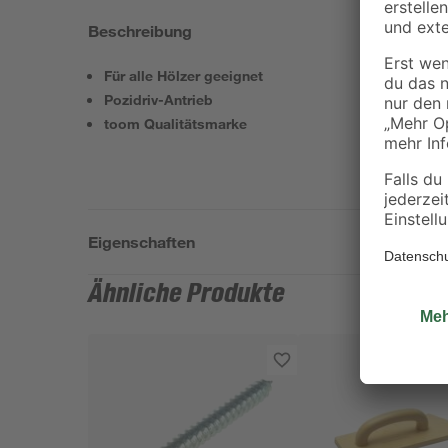
Beschreibung
Für alle Hölzer geeignet
Pozidriv-Antrieb
toom Qualitätsmarke
Eigenschaften
Ähnliche Produkte