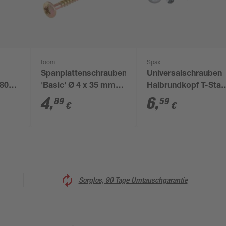
toom
Spax
Spanplattenschrauben
Universalschrauben
 80
'Basic' Ø 4 x 35 mm
Halbrundkopf T-Star
PZ2 50 Stück
plus T20 Stahl Ø 4 x
4
,
6
,
89
59
€
€
16 mm 100 Stück
Sorglos, 90 Tage Umtauschgarantie