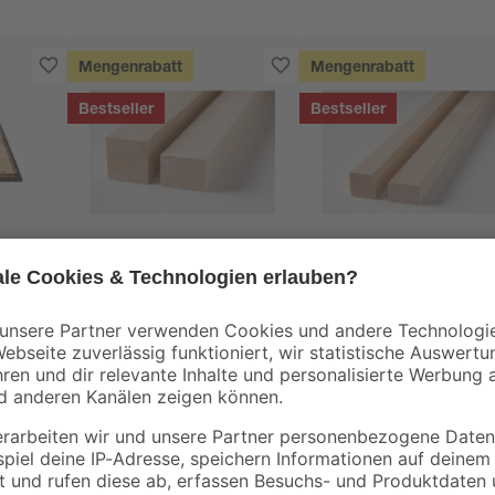
Mengenrabatt
Mengenrabatt
Bestseller
Bestseller
binderholz
binderholz
tte
Rahmen sägerau
Latte gehobelt 2000 
2000 x 58 x 38 mm
44 x 24 mm
90 x
3
,
3
,
98
98
€
€
1,99 € / Meter
1,99 € / Meter