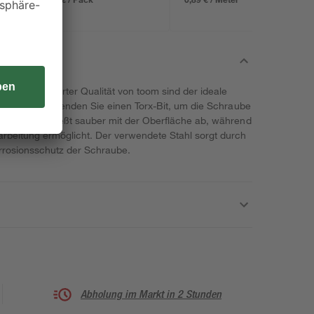
c” in bewährter Qualität von toom sind der ideale
 mit Holz. Verwenden Sie einen Torx-Bit, um die Schraube
Senkkopf schließt sauber mit der Oberfläche ab, während
arbeitung ermöglicht. Der verwendete Stahl sorgt durch
rrosionsschutz der Schraube.
Abholung im Markt in 2 Stunden