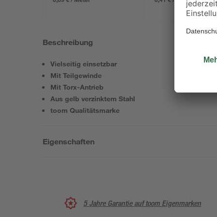
Beschreibung
Vielseitig einsetzbar
Mit Teilgewinde
Mit Torx-Antrieb
Aus gelb verzinktem Stahl
toom Qualitätsmarke
Eigenschaften
5 Jahre Garantie auf toom Eigenmarken