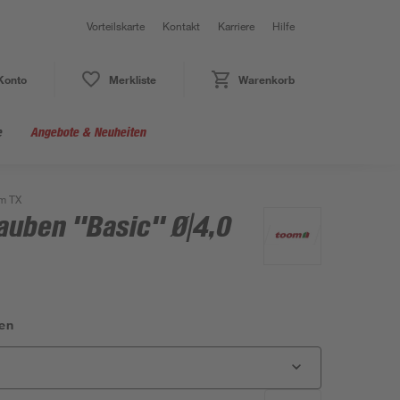
Vorteilskarte
Kontakt
Karriere
Hilfe
Konto
Merkliste
Warenkorb
e
Angebote & Neuheiten
mm TX
auben "Basic" Ø|4,0
en