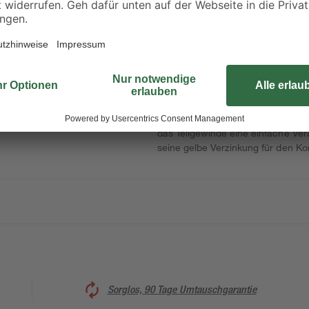
Unsere Spanplattenschrauben "Basi
Begleiter für Ihr nächstes Projekt
in das Werkstück zu treiben. Der 
das Teilgewinde eine einfache Ver
seine gelbe Verzinkung für den Ko
Sorglos, 90 Tage Umtauschgarantie