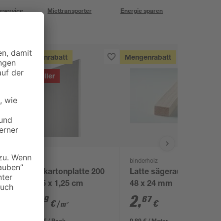
eservice
Miettransporter
Energie sparen
Mengenrabatt
Mengenrabatt
Bestseller
Knauf
binderholz
x
Gipskartonplatte 200
Latte sägerau 3000 x
x 125 x 1,25 cm
48 x 24 mm
4
,
2
,
49
67
€
€
/ m²
11,23 € / Pack
0,89 € / Meter