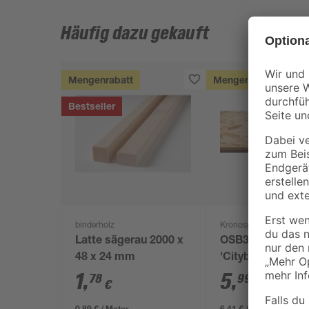
Häufig dazu gekauft
Mengenrabatt
Mengenrabatt
Bestseller
binderholz
Kronospan
Latte sägerau 2000 x
OSB3-Verlegepla
48 x 24 mm
'Cityboard'
ungeschliffen 16
1
,
5
,
78
99
€
€
/ m²
634 x 12 mm
0,89 € / Meter
6,41 € / Pack