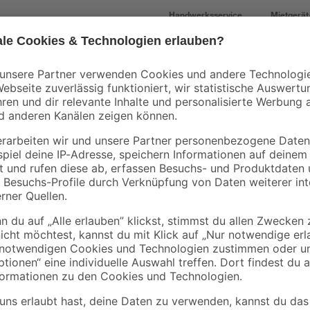
Handwerksservice
Mietgerät
Mengenrabatt
Mengenrabatt
Bestseller
binderholz
binderholz
tte
Rahmen sägerau
Latte sägerau 2500 
2000 x 58 x 38 mm
48 x 24 mm
90 x
3
,
2
,
98
23
€
€
1,99 € / Meter
0,89 € / Meter