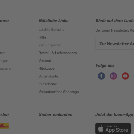
hmen
Nützliche Links
Bleib auf dem Lauf
Leichte Sprache
Der toom Newsletter: K
Hilfe
Zur Newsletter 
Zahlungsarten
eit
Bestell- & Lieferservices
ungen
Versand
Folge uns
Programm
Rückgabe
Vorteilskarte
Gutscheine
Verkaufsoffene Sonntage
rten
Sicher einkaufen
Jetzt die toom-App