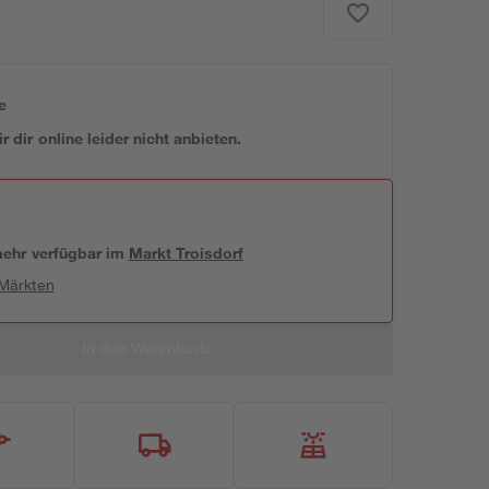
e
 dir online leider nicht anbieten.
 mehr verfügbar
im
Markt
Troisdorf
 Märkten
In den Warenkorb