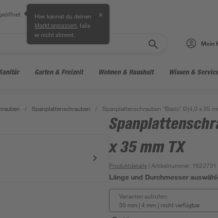
geöffnet
✕
Hier kannst du deinen
, falls
Markt anpassen
er nicht stimmt.
Mein 
Sanitär
Garten & Freizeit
Wohnen & Haushalt
Wissen & Servic
hrauben
/
Spanplattenschrauben
/
Spanplattenschrauben "Basic" Ø|4,0 x 35 
Spanplattenschr
x 35 mm TX
Produktdetails
| Artikelnummer
:
1622731
Länge und Durchmesser auswähl
Varianten aufrufen:
35 mm | 4 mm
|
nicht verfügbar