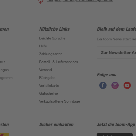
hmen
Nützliche Links
Bleib auf dem Lauf
Leichte Sprache
Der toom Newsletter: K
Hilfe
Zur Newsletter 
Zahlungsarten
eit
Bestell- & Lieferservices
ungen
Versand
Folge uns
Programm
Rückgabe
Vorteilskarte
Gutscheine
Verkaufsoffene Sonntage
rten
Sicher einkaufen
Jetzt die toom-App