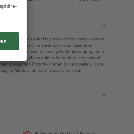
n an Spanplatten oder Holzunterkonstruktionen können
nschrauben "Basic" unserer toom Qualitätsmarke
nde lassen sie sich mit wenig Kraftanstrengung, auch
indrehen. Die gelb verzinkten Schrauben sind sowohl
 dem passenden Pozidriv-Dreher, zu verarbeiten. Dabei
dig im Material. Je nach Bedarf sind sie in
Abholung im Markt in 2 Stunden