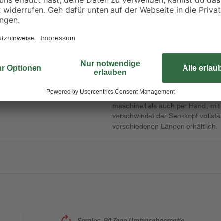
Für das Anbringen von Scharniere
Sie besonders gut die Spanplatte
verwenden. Mit dem scharfen Gewi
ohne großes Vorbohren, effektiv e
maschinell als auch per Hand, mit
verschwindet der Senkkopf vollstän
verschiedenen Längen erhältlich.
Sorglos, 90 Tage Umtauschgarantie