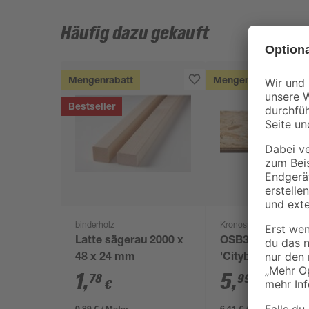
Häufig dazu gekauft
Mengenrabatt
Mengenrabatt
Bestseller
binderholz
Kronospan
Latte sägerau 2000 x
OSB3-Verlegepla
48 x 24 mm
'Cityboard'
ungeschliffen 16
1
,
5
,
78
99
€
€
/ m²
634 x 12 mm
0,89 € / Meter
6,41 € / Pack