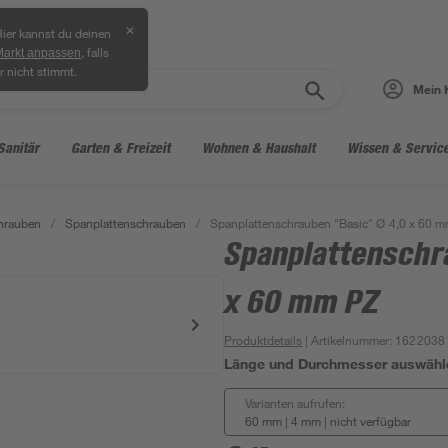
✕
ier kannst du deinen
, falls
Markt anpassen
r nicht stimmt.
Mein 
Sanitär
Garten & Freizeit
Wohnen & Haushalt
Wissen & Servic
hrauben
/
Spanplattenschrauben
/
Spanplattenschrauben "Basic" Ø 4,0 x 60 
Spanplattenschr
x 60 mm PZ
Produktdetails
| Artikelnummer
:
1622038
Länge und Durchmesser auswähl
Varianten aufrufen:
60 mm | 4 mm
|
nicht verfügbar