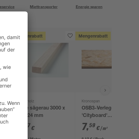
eservice
Miettransporter
Energie sparen
Mengenrabatt
Mengenrabatt
binderholz
Kronospan
x
Latte sägerau 3000 x
OSB3-Verlegeplatte
48 x 24 mm
'Cityboard'
ungeschliffen 1690 x
2
,
7
,
67
59
€
€
/ m²
634 x 15 mm
0,89 € / Meter
8,12 € / Pack