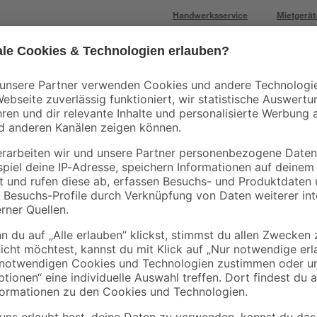
Handwerksservice
Mietgerät
Mengenrabatt
Mengenrabatt
Bestseller
binderholz
binderholz
tte
Rahmen sägerau
Latte sägerau 2500 
2000 x 58 x 38 mm
48 x 24 mm
90 x
3
,
2
,
98
23
€
€
1,99 € / Meter
0,89 € / Meter