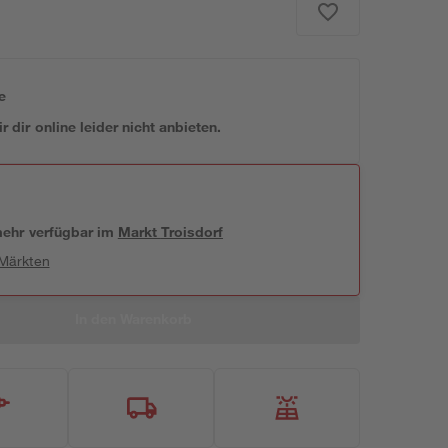
e
 dir online leider nicht anbieten.
 mehr verfügbar
im
Markt
Troisdorf
 Märkten
In den Warenkorb