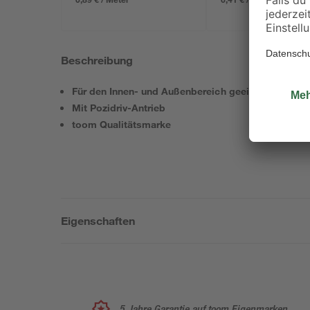
Beschreibung
Für den Innen- und Außenbereich geeignet
Mit Pozidriv-Antrieb
toom Qualitätsmarke
Eigenschaften
5 Jahre Garantie auf toom Eigenmarken