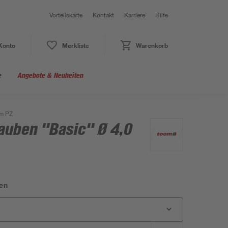
Vorteilskarte
Kontakt
Karriere
Hilfe
Konto
Merkliste
Warenkorb
e
Angebote & Neuheiten
mm PZ
auben "Basic" Ø 4,0
en