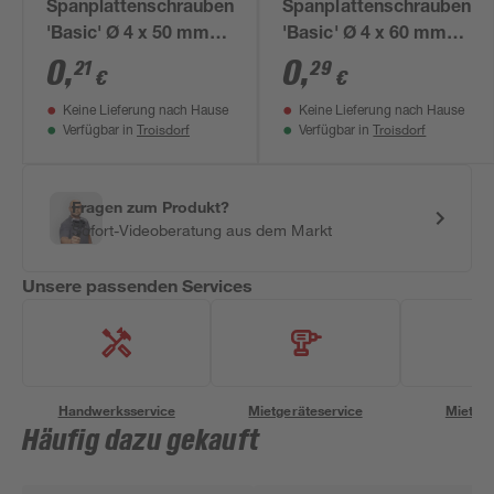
Spanplattenschrauben
Spanplattenschrauben
'Basic' Ø 4 x 50 mm
'Basic' Ø 4 x 60 mm
PZ
PZ
0
,
0
,
21
29
€
€
Keine Lieferung nach Hause
Keine Lieferung nach Hause
Troisdorf
Troisdorf
Verfügbar in
Verfügbar in
Fragen zum Produkt?
Sofort-Videoberatung aus dem Markt
Unsere passenden Services
Handwerksservice
Mietgeräteservice
Miettra
Häufig dazu gekauft