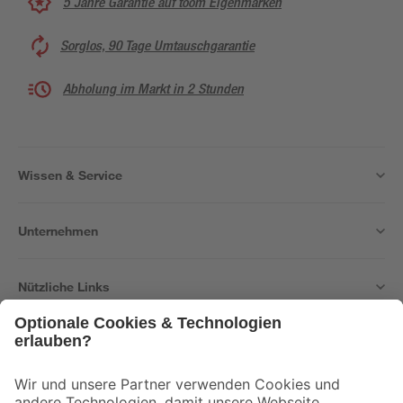
5 Jahre Garantie auf toom Eigenmarken
Sorglos, 90 Tage Umtauschgarantie
Abholung im Markt in 2 Stunden
Wissen & Service
Unternehmen
Nützliche Links
Bleib auf dem Laufenden mit unserem Newsletter
Der toom Newsletter: Keine Angebote und Aktionen mehr verpassen!