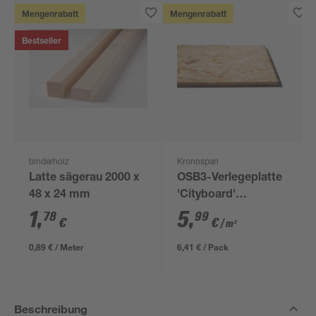
Mengenrabatt
Mengenrabatt
Bestseller
binderholz
Kronospan
Latte sägerau 2000 x
OSB3-Verlegeplatte
48 x 24 mm
'Cityboard'
ungeschliffen 1690 x
1
,
5
,
78
99
€
€
/ m²
634 x 12 mm
0,89 € / Meter
6,41 € / Pack
Beschreibung