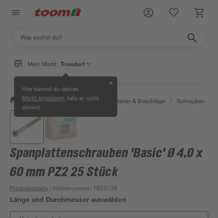
Mein Markt:
Troisdorf
✕
Hier kannst du deinen
, falls er nicht
Markt anpassen
/
Werkstatt & Maschinen
/
Eisenwaren & Beschläge
/
Schrauben
/
stimmt.
Spanplattenschrauben 'Basic' Ø 4,0 x
60 mm PZ2 25 Stück
Produktdetails
| Artikelnummer
:
1620138
Länge und Durchmesser auswählen