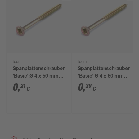
toom
toom
Spanplattenschrauben
Spanplattenschrauben
'Basic' Ø 4 x 50 mm
'Basic' Ø 4 x 60 mm
PZ
PZ
0
,
0
,
21
29
€
€